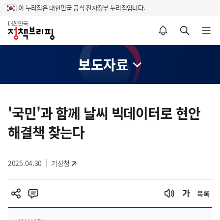
이 누리집은 대한민국 공식 전자정부 누리집입니다.
홈
알림설정 바로가기
검색 바로가기
메뉴 열기
보도자료
콘
텐
'국민'과 함께 날씨 빅데이터로 현안
츠
해결책 찾는다
영
역
2025.04.30
기상청
목록