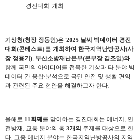
경진대회
'
개최
기상청
(
청장 장동언
)
은
'
2025
날씨 빅데이터 경진
대회
(
콘테스트
)
'
를
개최하여 한국지역난방공사
(
사
장 정용기
)
,
부산소방재난본부
(
본부장 김조일
)
와
함께 국민의 아이디어를 접목한 기상과 타 분야 빅
데이터 간 융합
·
분석으로 국민 안전 및 생활 편익
과 관련된 주요 현안을 해결하고자 한다
.
올해로
11
회째
를 맞이하는 경진대회는 에너지
,
안
전방재
,
교통 분야의 총
3
개의
주제를 대상으로 한
다
.
그중 에너지 분야는 한국지역난방공사의 지역