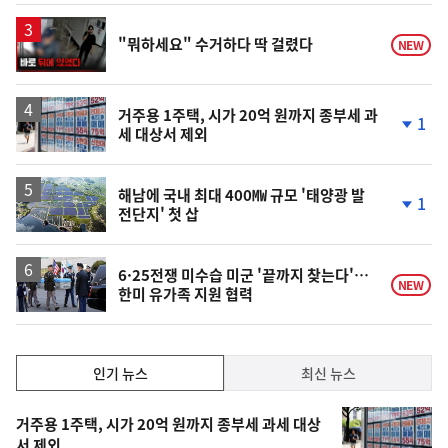
상
승
영
"뭐하세요" 수거하다 딱 걸렸다
NEW
상
거주용 1주택, 시가 20억 원까지 종부세 과
1
세 대상서 제외
단
계
하
락
해남에 국내 최대 400㎿ 규모 '태양광 발
1
전단지' 첫 삽
단
계
하
락
6·25전쟁 미수습 미군 '끝까지 찾는다'…
NEW
한미 유가족 지원 협력
인
인기 뉴스
최신 뉴스
기,
인
기
최
거주용 1주택, 시가 20억 원까지 종부세 과세 대상
뉴
서 제외