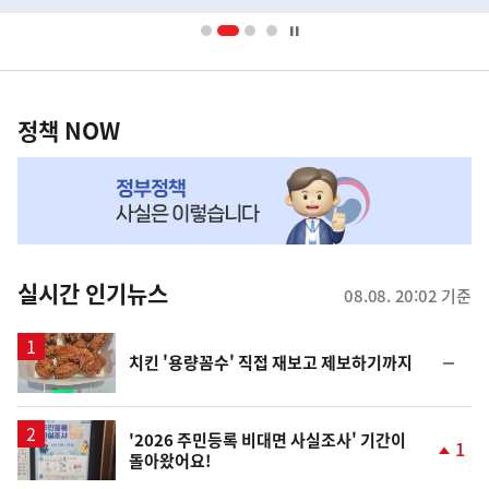
배
너
영
정
역
책
정책 NOW
NOW,
MY
맞
춤
뉴
실시간 인기뉴스
08.08. 20:02 기준
스
순
치킨 '용량꼼수' 직접 재보고 제보하기까지
위
동
일
'2026 주민등록 비대면 사실조사' 기간이
1
돌아왔어요!
단
계