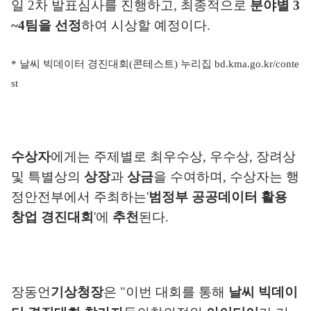
일
2
차 발표심사를 진행하고
,
최종적으로
분야별
3
~4
팀을 선정
하여 시상할 예정이다
.
*
날씨 빅데이터 경진대회
(
콘테스트
)
누리집
bd.kma.go.kr/conte
st
수상자
에게는 주제별로 최우수상
,
우수상
,
장려상
및 특별상의
상장
과
상금
을 수여하며
,
수상자는 행
정안전부에서 주최하는
'
범정부 공공데이터 활용
창업 경진대회
'
에
추천
된다
.
장동언
기상청장
은
"
이번 대회를 통해
날씨 빅데이