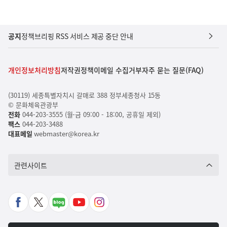
공지
정책브리핑 RSS 서비스 제공 중단 안내
개인정보처리방침
저작권정책
이메일 수집거부
자주 묻는 질문(FAQ)
(30119) 세종특별자치시 갈매로 388 정부세종청사 15동
© 문화체육관광부
전화
044-203-3555 (월-금 09:00 - 18:00, 공휴일 제외)
팩스
044-203-3488
대표메일
webmaster@korea.kr
관련사이트
페
X
네
유
인
이
바
이
튜
스