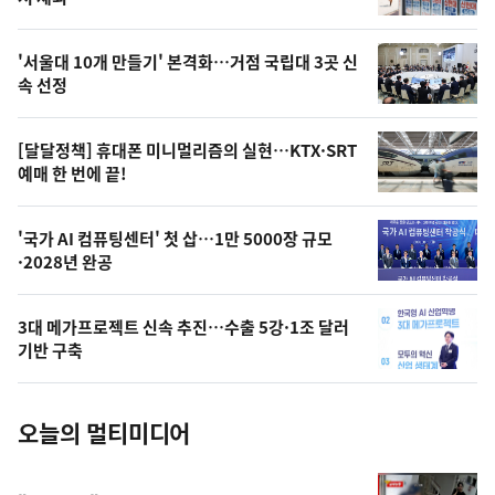
신,
스
오
'서울대 10개 만들기' 본격화…거점 국립대 3곳 신
늘
속 선정
의
영
[달달정책] 휴대폰 미니멀리즘의 실현…KTX·SRT
상
예매 한 번에 끝!
,
오
'국가 AI 컴퓨팅센터' 첫 삽…1만 5000장 규모
·2028년 완공
늘
의
3대 메가프로젝트 신속 추진…수출 5강·1조 달러
사
기반 구축
진
오늘의 멀티미디어