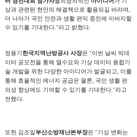
터 경진대회 참가자
들의
창의적인
아이디어
가 기
상과 관련된 현안의 해결책으로 활용되길 바라며
,
더 나아가 국민 안전과 생활 편익 증진에 이바지할
수 있기를 기대한다
."
라고 밝혔다
.
정용기
한국지역난방공사 사장
은
"
이번 날씨 빅데
이터 공모전을 통해
열수요와 기상 데이터 융합기
술 개발을 위한 다양한 아이디어가 발굴되고
,
이를
통해 효율적인 에너지 공급은 물론
,
국민 생활 편
의성 향상에도 기여
할 수 있기를 기대한다
."
라고
전했다
.
또한 김조일
부산소방재난본부장
은
"
기상 변화는