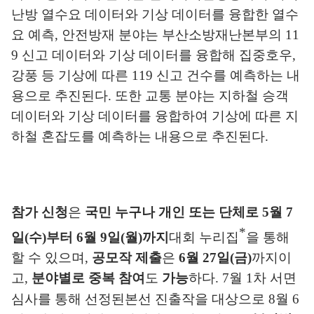
난방 열수요 데이터와 기상 데이터를 융합한 열수
요 예측
,
안전방재
분야는 부산소방재난본부의
11
9
신고 데이터와 기상 데이터를 융합해 집중호우
,
강풍 등 기상에 따른
119
신고 건수를 예측하는 내
용으로 추진된다
.
또한 교통 분야는 지하철 승객
데이터와 기상 데이터를 융합하여 기상에 따른 지
하철 혼잡도를 예측하는 내용으로 추진된다
.
참
가 신청
은
국민 누구나 개인 또는 단체로
5
월
7
*
일
(
수
)
부터
6
월
9
일
(
월
)
까지
대회 누리집
을 통해
할 수 있으며
,
공
모작 제출
은
6
월
27
일
(
금
)
까지이
고
,
분야별로 중복 참여
도
가능
하다
. 7
월
1
차 서면
심사를 통해 선정된
본선 진출작을 대상으로
8
월
6