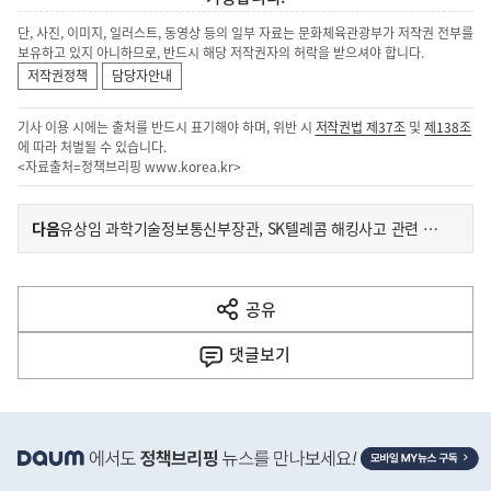
단, 사진, 이미지, 일러스트, 동영상 등의 일부 자료는 문화체육관광부가 저작권 전부를
보유하고 있지 아니하므로, 반드시 해당 저작권자의 허락을 받으셔야 합니다.
저작권정책
담당자안내
기사 이용 시에는 출처를 반드시 표기해야 하며, 위반 시
저작권법 제37조
및
제138조
에 따라 처벌될 수 있습니다.
<자료출처=정책브리핑
www.korea.kr
>
이
기
다음
유상임 과학기술정보통신부장관, SK텔레콤 해킹사고 관련 현장 점검
사
전
다
공유
열
음
기
댓글
보기
기
사
히
단