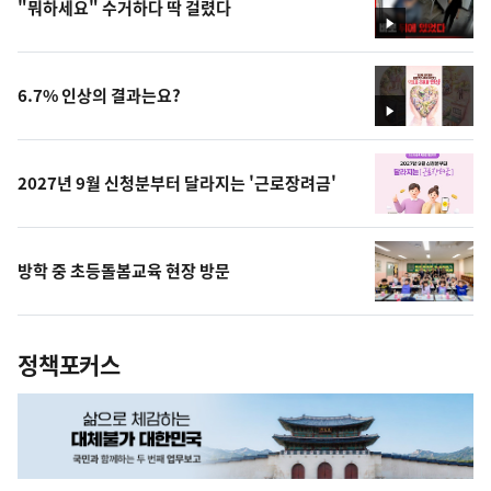
"뭐하세요" 수거하다 딱 걸렸다
영
상
6.7% 인상의 결과는요?
영
상
2027년 9월 신청분부터 달라지는 '근로장려금'
방학 중 초등돌봄교육 현장 방문
정책포커스