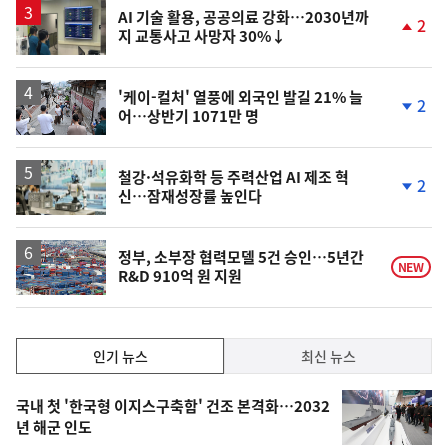
승
AI 기술 활용, 공공의료 강화…2030년까
2
지 교통사고 사망자 30%↓
단
계
상
승
'케이-컬처' 열풍에 외국인 발길 21% 늘
2
어…상반기 1071만 명
단
계
하
락
철강·석유화학 등 주력산업 AI 제조 혁
2
신…잠재성장률 높인다
단
계
하
락
정부, 소부장 협력모델 5건 승인…5년간
NEW
R&D 910억 원 지원
인
인기 뉴스
최신 뉴스
기,
인
기
최
국내 첫 '한국형 이지스구축함' 건조 본격화…2032
뉴
년 해군 인도
신,