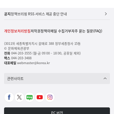
공지
정책브리핑 RSS 서비스 제공 중단 안내
개인정보처리방침
저작권정책
이메일 수집거부
자주 묻는 질문(FAQ)
(30119) 세종특별자치시 갈매로 388 정부세종청사 15동
© 문화체육관광부
전화
044-203-3555 (월-금 09:00 - 18:00, 공휴일 제외)
팩스
044-203-3488
대표메일
webmaster@korea.kr
관련사이트
페
X
네
유
인
이
바
이
튜
스
스
로
버
브
타
PC 버전