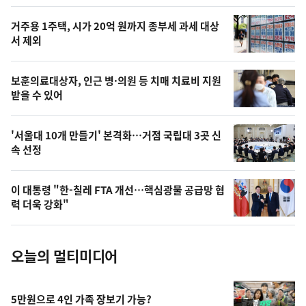
스
오
거주용 1주택, 시가 20억 원까지 종부세 과세 대상
늘
서 제외
의
영
보훈의료대상자, 인근 병·의원 등 치매 치료비 지원
상
받을 수 있어
,
오
'서울대 10개 만들기' 본격화…거점 국립대 3곳 신
속 선정
늘
의
이 대통령 "한-칠레 FTA 개선…핵심광물 공급망 협
사
력 더욱 강화"
진
오늘의 멀티미디어
5만원으로 4인 가족 장보기 가능?