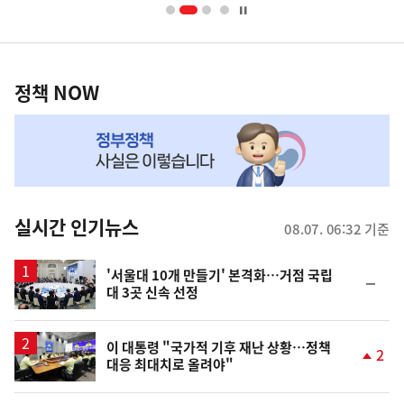
너
영
정
역
책
정책 NOW
NOW,
MY
맞
춤
뉴
실시간 인기뉴스
08.07. 06:32 기준
스
'서울대 10개 만들기' 본격화…거점 국립
순
대 3곳 신속 선정
위
동
일
이 대통령 "국가적 기후 재난 상황…정책
2
대응 최대치로 올려야"
단
계
상