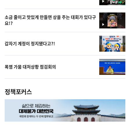
영
상
소금 줄이고 맛있게 만들면 상을 주는 대회가 있다구
요!?
영
상
갑자기 계정이 정지됐다고?!
폭염 가뭄 대처상황 점검회의
정책포커스