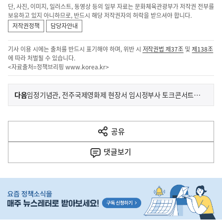
단, 사진, 이미지, 일러스트, 동영상 등의 일부 자료는 문화체육관광부가 저작권 전부를
보유하고 있지 아니하므로, 반드시 해당 저작권자의 허락을 받으셔야 합니다.
저작권정책
담당자안내
기사 이용 시에는 출처를 반드시 표기해야 하며, 위반 시
저작권법 제37조
및
제138조
에 따라 처벌될 수 있습니다.
<자료출처=정책브리핑
www.korea.kr
>
이
기
다음
임정기념관, 전주국제영화제 현장서 임시정부사 토크콘서트 개최
사
전
다
공유
열
음
기
댓글
보기
기
사
히
단
배