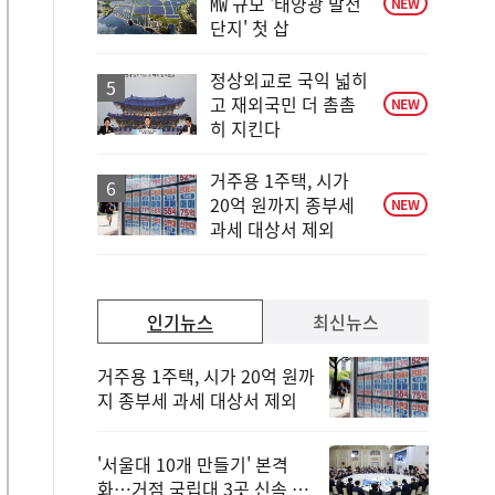
㎿ 규모 '태양광 발전
NEW
단지' 첫 삽
정상외교로 국익 넓히
고 재외국민 더 촘촘
NEW
히 지킨다
거주용 1주택, 시가
20억 원까지 종부세
NEW
과세 대상서 제외
인기뉴스
최신뉴스
거주용 1주택, 시가 20억 원까
지 종부세 과세 대상서 제외
'서울대 10개 만들기' 본격
화…거점 국립대 3곳 신속 선