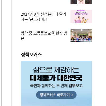
2027년 9월 신청분부터 달라
지는 '근로장려금'
방학 중 초등돌봄교육 현장 방
문
정책포커스