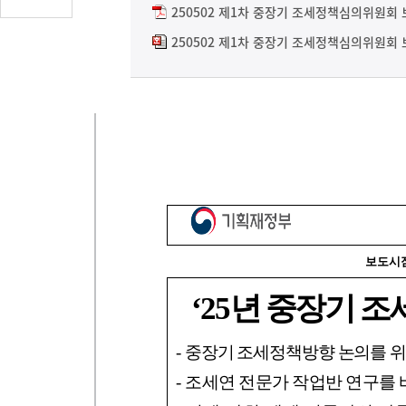
글
250502 제1차 중장기 조세정책심의위원회 
수
250502 제1차 중장기 조세정책심의위원회 
(클
릭
시
댓
글
로
이
동)