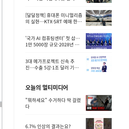
정
[달달정책] 휴대폰 미니멀리즘
의 실현…KTX·SRT 예매 한
번에 끝!
'국가 AI 컴퓨팅센터' 첫 삽…
1만 5000장 규모·2028년 완
공
3대 메가프로젝트 신속 추
진…수출 5강·1조 달러 기반
구축
오늘의 멀티미디어
"뭐하세요" 수거하다 딱 걸렸
다
6.7% 인상의 결과는요?