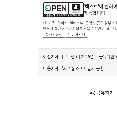
'텍스트'에 한하
가능합니다.
단, 사진, 이미지, 일러스트, 동영상 등의 일부
반드시 해당 저작권자의 허락을 받으셔야 합니다
저작권정책
담당자안내
이
이전기사
[보도참고] 2025년도 금융위
전
다음기사
'25.4월 소비자물가 동향
다
음
기
사
공유하기
열
기
영
역