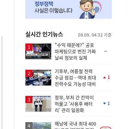
실시간 인기뉴스
08.09. 04:32 기준
"수익 때문에?" 공포
순
마케팅으로 번진 가짜
위
날씨 정보의 실체
동
일
기후부, 여름철 전력
1
수급 점검…역대 최대
단
전력수요 가능성 대비
계
상
승
정부, 부처 간 칸막이
1
허물고 '사용후 배터
단
리' 관리 일원화
계
하
락
해남에 국내 최대 400