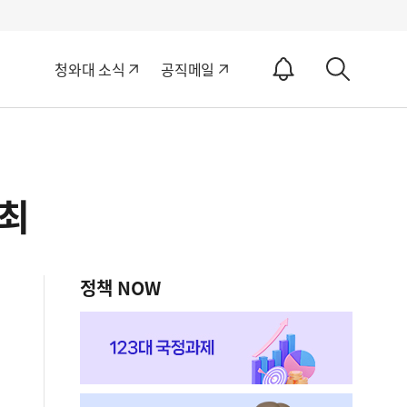
알
청와대 소식
공직메일
림
상
ON
세
검
색
개최
정책 NOW