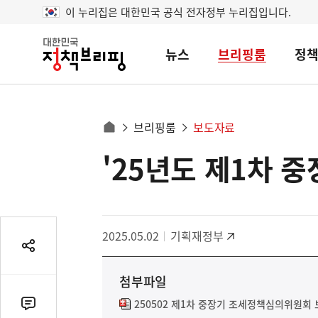
이 누리집은 대한민국 공식 전자정부 누리집입니다.
뉴스
브리핑룸
정
대
한
민
국
정
사
브리핑룸
보도자료
책
홈
브
이
으
'25년도 제1차 
콘
리
트
로
핑
텐
이
츠
동
영
경
2025.05.02
기획재정부
역
로
공
유
첨부파일
열
기
250502 제1차 중장기 조세정책심의위원회 
댓