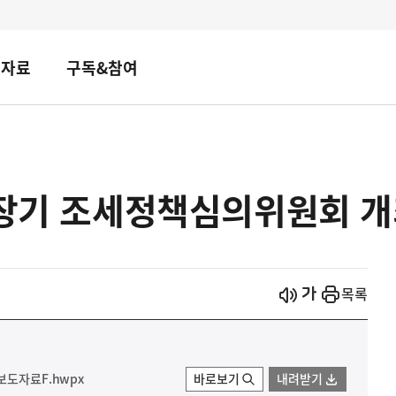
책자료
구독&참여
중장기 조세정책심의위원회 
시작
열기
목록
보도자료F.hwpx
바로보기
내려받기