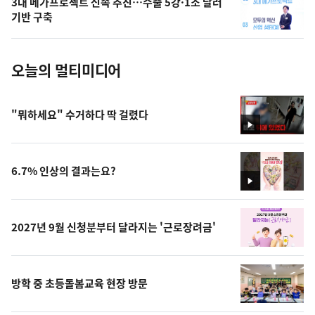
3대 메가프로젝트 신속 추진…수출 5강·1조 달러
사
기반 구축
진
오늘의 멀티미디어
"뭐하세요" 수거하다 딱 걸렸다
영
상
6.7% 인상의 결과는요?
영
상
2027년 9월 신청분부터 달라지는 '근로장려금'
방학 중 초등돌봄교육 현장 방문