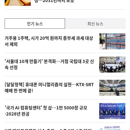
정…2031년까지 보호
위
동
일
인
인기 뉴스
최신 뉴스
기,
인
기
최
거주용 1주택, 시가 20억 원까지 종부세 과세 대상
뉴
서 제외
신,
스
오
'서울대 10개 만들기' 본격화…거점 국립대 3곳 신
늘
속 선정
의
영
[달달정책] 휴대폰 미니멀리즘의 실현…KTX·SRT
상
예매 한 번에 끝!
,
오
'국가 AI 컴퓨팅센터' 첫 삽…1만 5000장 규모
·2028년 완공
늘
의