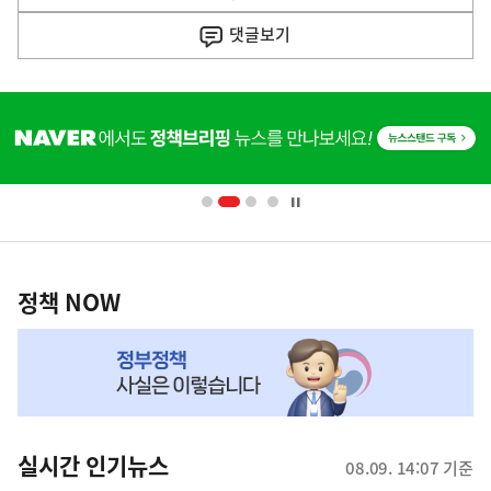
음
기
댓글
보기
기
사
히
단
배
너
영
정
역
책
정책 NOW
NOW,
MY
맞
춤
뉴
실시간 인기뉴스
08.09. 14:07 기준