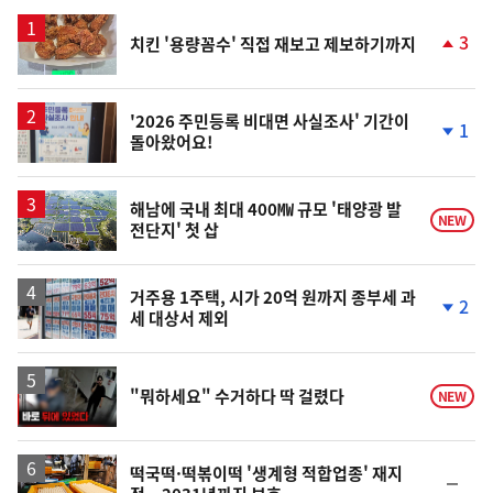
스
3
치킨 '용량꼼수' 직접 재보고 제보하기까지
단
계
상
승
'2026 주민등록 비대면 사실조사' 기간이
1
돌아왔어요!
단
계
하
락
해남에 국내 최대 400㎿ 규모 '태양광 발
NEW
전단지' 첫 삽
거주용 1주택, 시가 20억 원까지 종부세 과
2
세 대상서 제외
단
계
하
락
영
"뭐하세요" 수거하다 딱 걸렸다
NEW
상
떡국떡·떡볶이떡 '생계형 적합업종' 재지
순