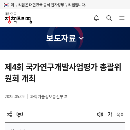
이 누리집은 대한민국 공식 전자정부 누리집입니다.
홈
알림설정 바로가기
검색 바로가기
메뉴 열기
보도자료
콘
텐
제4회 국가연구개발사업평가 총괄위
츠
원회 개최
영
역
2025.05.09
과학기술정보통신부
목록