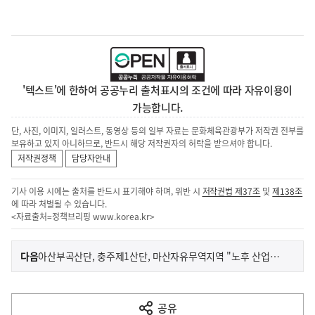
'텍스트'에 한하여 공공누리 출처표시의 조건에 따라 자유이용이
가능합니다.
단, 사진, 이미지, 일러스트, 동영상 등의 일부 자료는 문화체육관광부가 저작권 전부를
보유하고 있지 아니하므로, 반드시 해당 저작권자의 허락을 받으셔야 합니다.
저작권정책
담당자안내
기사 이용 시에는 출처를 반드시 표기해야 하며, 위반 시
저작권법 제37조
및
제138조
에 따라 처벌될 수 있습니다.
<자료출처=정책브리핑
www.korea.kr
>
이
기
다음
아산부곡산단, 충주제1산단, 마산자유무역지역 "노후 산업단지 새로운 활력을 입다"
사
전
다
공유
열