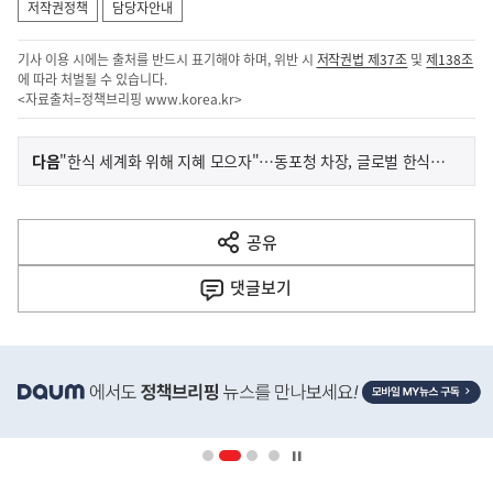
저작권정책
담당자안내
기사 이용 시에는 출처를 반드시 표기해야 하며, 위반 시
저작권법 제37조
및
제138조
에 따라 처벌될 수 있습니다.
<자료출처=정책브리핑
www.korea.kr
>
이
기
다음
"한식 세계화 위해 지혜 모으자"…동포청 차장, 글로벌 한식포럼서 강조
사
전
다
공유
열
음
기
댓글
보기
기
사
히
단
배
너
영