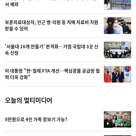
늘
서 제외
의
영
보훈의료대상자, 인근 병·의원 등 치매 치료비 지원
상
받을 수 있어
,
오
'서울대 10개 만들기' 본격화…거점 국립대 3곳 신
속 선정
늘
의
이 대통령 "한-칠레 FTA 개선…핵심광물 공급망 협
사
력 더욱 강화"
진
오늘의 멀티미디어
5만원으로 4인 가족 장보기 가능?
영
상