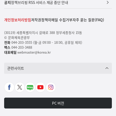
공지
정책브리핑 RSS 서비스 제공 중단 안내
개인정보처리방침
저작권정책
이메일 수집거부
자주 묻는 질문(FAQ)
(30119) 세종특별자치시 갈매로 388 정부세종청사 15동
© 문화체육관광부
전화
044-203-3555 (월-금 09:00 - 18:00, 공휴일 제외)
팩스
044-203-3488
대표메일
webmaster@korea.kr
관련사이트
페
X
네
유
인
이
바
이
튜
스
스
로
버
브
타
PC 버전
북
가
포
바
그
바
기
스
로
램