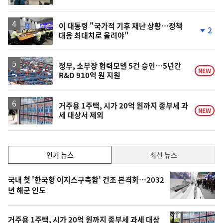
계
상
승
이 대통령 "국가적 기후 재난 상황…정책
2
대응 최대치로 올려야"
단
계
하
락
정부, 소부장 협력모델 5건 승인…5년간
NEW
R&D 910억 원 지원
거주용 1주택, 시가 20억 원까지 종부세 과
NEW
세 대상서 제외
인
인기 뉴스
최신 뉴스
기,
인
기
최
국내 첫 '한국형 이지스구축함' 건조 본격화…2032
뉴
년 해군 인도
신,
스
오
거주용 1주택, 시가 20억 원까지 종부세 과세 대상