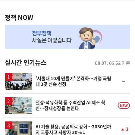
정
역
책
정책 NOW
NOW,
MY
맞
춤
뉴
실시간 인기뉴스
08.07. 06:52 기준
스
'서울대 10개 만들기' 본격화…거점 국립
순
대 3곳 신속 선정
위
동
일
철강·석유화학 등 주력산업 AI 제조 혁
NEW
신…잠재성장률 높인다
AI 기술 활용, 공공의료 강화…2030년까
3
지 교통사고 사망자 30%↓
단