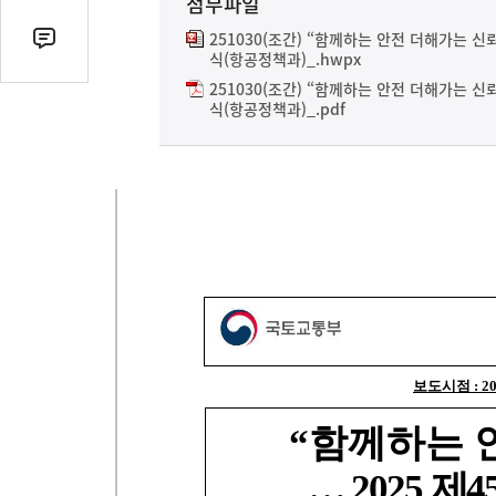
첨부파일
열
기
251030(조간) “함께하는 안전 더해가는 신뢰
댓
식(항공정책과)_.hwpx
글
251030(조간) “함께하는 안전 더해가는 신뢰
수
식(항공정책과)_.pdf
(클
릭
시
댓
글
로
이
동)