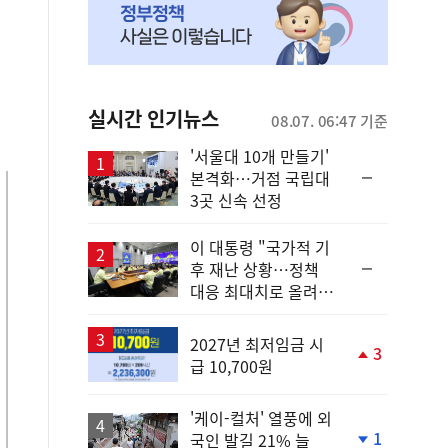
실시간 인기뉴스
08.07. 06:47 기준
'서울대 10개 만들기'
순
본격화…거점 국립대
위
3곳 신속 선정
동
일
이 대통령 "국가적 기
순
후 재난 상황…정책
위
대응 최대치로 올려
동
야"
일
2027년 최저임금 시
3
급 10,700원
단
계
상
'케이-컬처' 열풍에 외
승
1
국인 발길 21% 늘