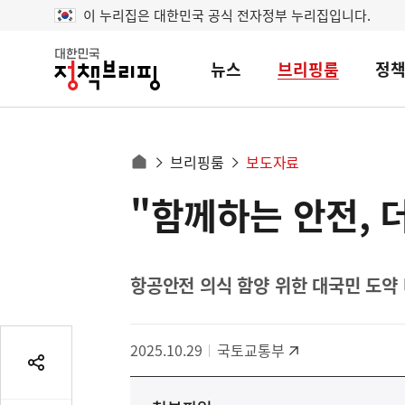
이 누리집은 대한민국 공식 전자정부 누리집입니다.
뉴스
브리핑룸
정
대
한
민
국
정
사
브리핑룸
보도자료
책
홈
브
이
으
"함께하는 안전, 더
콘
리
트
로
핑
텐
이
츠
동
영
항공안전 의식 함양 위한 대국민 도약 
경
역
로
2025.10.29
국토교통부
공
유