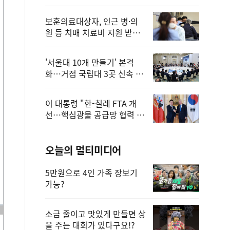
보훈의료대상자, 인근 병·의
원 등 치매 치료비 지원 받을
수 있어
'서울대 10개 만들기' 본격
화…거점 국립대 3곳 신속 선
정
이 대통령 "한-칠레 FTA 개
선…핵심광물 공급망 협력 더
욱 강화"
오늘의 멀티미디어
5만원으로 4인 가족 장보기
가능?
소금 줄이고 맛있게 만들면 상
을 주는 대회가 있다구요!?