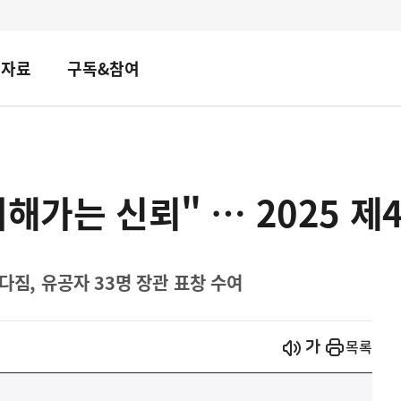
책자료
구독&참여
해가는 신뢰" … 2025 제
다짐, 유공자 33명 장관 표창 수여
시작
열기
목록