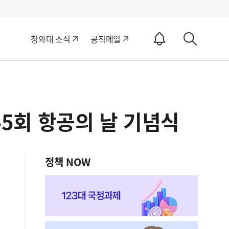
알
청와대 소식
공직메일
림
상
ON
세
검
색
45회 항공의 날 기념식
정책 NOW