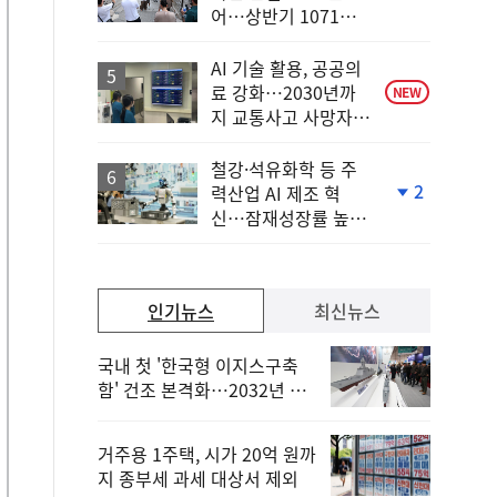
단
어…상반기 1071만
계
명
하
락
AI 기술 활용, 공공의
료 강화…2030년까
NEW
지 교통사고 사망자
30%↓
철강·석유화학 등 주
2
력산업 AI 제조 혁
단
신…잠재성장률 높인
계
다
하
락
인기뉴스
최신뉴스
국내 첫 '한국형 이지스구축
함' 건조 본격화…2032년 해
군 인도
거주용 1주택, 시가 20억 원까
지 종부세 과세 대상서 제외