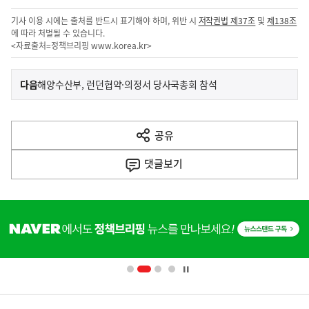
기사 이용 시에는 출처를 반드시 표기해야 하며, 위반 시
저작권법 제37조
및
제138조
에 따라 처벌될 수 있습니다.
<자료출처=정책브리핑
www.korea.kr
>
이
기
다음
해양수산부, 런던협약·의정서 당사국총회 참석
사
전
다
공유
열
음
기
댓글
보기
기
사
히
단
배
너
영