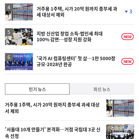
하
락
거주용 1주택, 시가 20억 원까지 종부세 과
3
세 대상서 제외
단
계
하
락
지방 신산업 창업 소득·법인세 최대
NEW
100% 감면…성장 지원 강화
'국가 AI 컴퓨팅센터' 첫 삽…1만 5000장
NEW
규모·2028년 완공
인
인기 뉴스
최신 뉴스
기,
인
기
최
거주용 1주택, 시가 20억 원까지 종부세 과세 대상
뉴
서 제외
신,
스
오
'서울대 10개 만들기' 본격화…거점 국립대 3곳 신
늘
속 선정