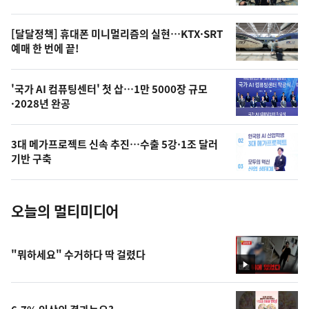
의
영
[달달정책] 휴대폰 미니멀리즘의 실현…KTX·SRT
상
예매 한 번에 끝!
,
오
'국가 AI 컴퓨팅센터' 첫 삽…1만 5000장 규모
·2028년 완공
늘
의
3대 메가프로젝트 신속 추진…수출 5강·1조 달러
사
기반 구축
진
오늘의 멀티미디어
"뭐하세요" 수거하다 딱 걸렸다
영
상