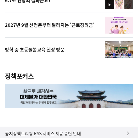
6.7% 인상의 결과는요?
영
상
2027년 9월 신청분부터 달라지는 '근로장려금'
방학 중 초등돌봄교육 현장 방문
정책포커스
공지
정책브리핑 RSS 서비스 제공 중단 안내