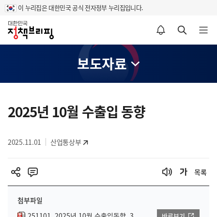
이 누리집은 대한민국 공식 전자정부 누리집입니다.
홈
알림설정 바로가기
검색 바로가기
메뉴 열기
보도자료
콘
텐
2025년 10월 수출입 동향
츠
영
2025.11.01
산업통상부
역
목록
첨부파일
251101_2025년 10월 수출입동향_3
바로보기