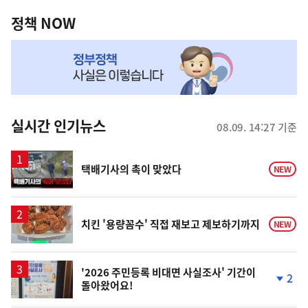
정
역
책
정책 NOW
NOW,
MY
맞
춤
뉴
실시간 인기뉴스
08.09. 14:27 기준
스
영
택배기사의 촉이 맞았다
NEW
상
치킨 '용량꼼수' 직접 재보고 제보하기까지
NEW
'2026 주민등록 비대면 사실조사' 기간이
2
돌아왔어요!
단
계