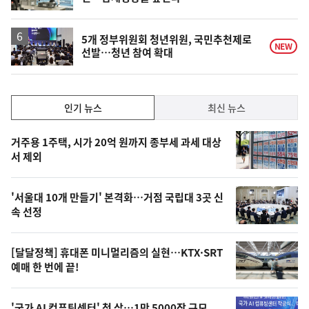
5개 정부위원회 청년위원, 국민추천제로
NEW
선발…청년 참여 확대
인
인기 뉴스
최신 뉴스
기,
인
기
최
거주용 1주택, 시가 20억 원까지 종부세 과세 대상
뉴
서 제외
신,
스
오
'서울대 10개 만들기' 본격화…거점 국립대 3곳 신
늘
속 선정
의
영
[달달정책] 휴대폰 미니멀리즘의 실현…KTX·SRT
상
예매 한 번에 끝!
,
'국가 AI 컴퓨팅센터' 첫 삽…1만 5000장 규모