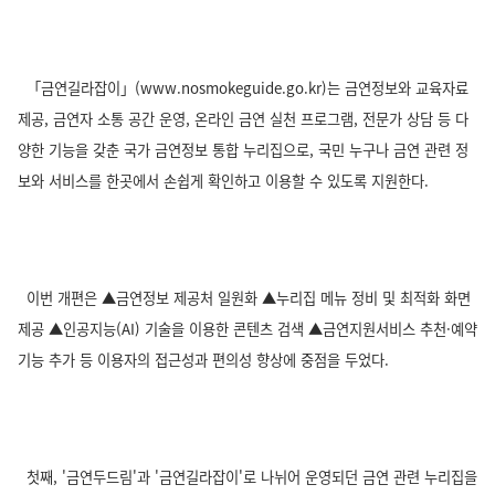
「금연길라잡이」(www.nosmokeguide.go.kr)는 금연정보와 교육자료
제공, 금연자 소통 공간 운영, 온라인 금연 실천 프로그램, 전문가 상담 등 다
양한 기능을 갖춘 국가 금연정보 통합 누리집으로, 국민 누구나 금연 관련 정
보와 서비스를 한곳에서 손쉽게 확인하고 이용할 수 있도록 지원한다.
이번 개편은 ▲금연정보 제공처 일원화 ▲누리집 메뉴 정비 및 최적화 화면
제공 ▲인공지능(AI) 기술을 이용한 콘텐츠 검색 ▲금연지원서비스 추천·예약
기능 추가 등 이용자의 접근성과 편의성 향상에 중점을 두었다.
첫째, '금연두드림'과 '금연길라잡이'로 나뉘어 운영되던 금연 관련 누리집을