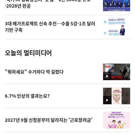
오
·2028년 완공
늘
의
3대 메가프로젝트 신속 추진…수출 5강·1조 달러
사
기반 구축
진
오늘의 멀티미디어
"뭐하세요" 수거하다 딱 걸렸다
영
상
6.7% 인상의 결과는요?
영
상
2027년 9월 신청분부터 달라지는 '근로장려금'