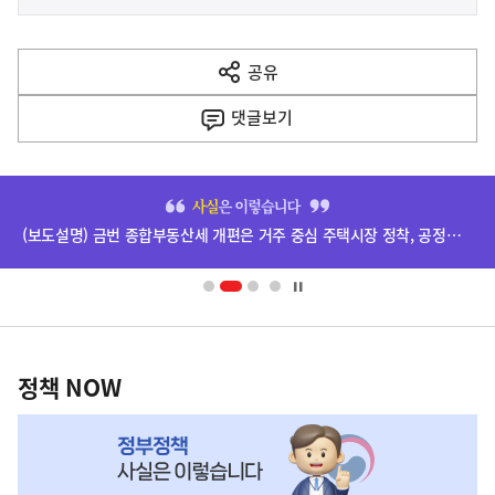
사
전
다
공유
열
음
기
댓글
보기
기
사
히
단
(보도설명) 금번 종합부동산세 개편은 거주 중심 주택시장 정착, 공정과세 및 과세형평 제고를 위한 것입니다.
배
너
영
정
역
책
정책 NOW
NOW,
MY
맞