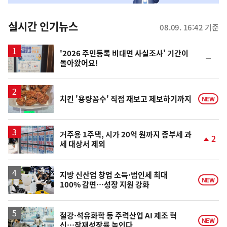
춤
뉴
실시간 인기뉴스
08.09. 16:42 기준
스
'2026 주민등록 비대면 사실조사' 기간이
순
돌아왔어요!
위
동
일
치킨 '용량꼼수' 직접 재보고 제보하기까지
NEW
거주용 1주택, 시가 20억 원까지 종부세 과
2
세 대상서 제외
단
계
상
승
지방 신산업 창업 소득·법인세 최대
NEW
100% 감면…성장 지원 강화
철강·석유화학 등 주력산업 AI 제조 혁
NEW
신…잠재성장률 높인다