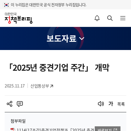
이 누리집은 대한민국 공식 전자정부 누리집입니다.
홈
알림설정 바로가기
검색 바로가기
메뉴 열기
보도자료
콘
텐
「2025년 중견기업 주간」 개막
츠
영
2025.11.17
산업통상부
역
목록
첨부파일
1114(17조간)중견기업정책과, ｢2025년 중견
바로보기