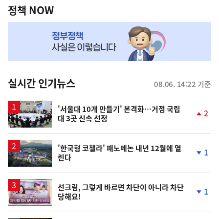
책
정책 NOW
NOW,
MY
맞
춤
뉴
실시간 인기뉴스
08.06. 14:22 기준
스
'서울대 10개 만들기' 본격화…거점 국립
2
대 3곳 신속 선정
단
계
상
승
'한국형 코첼라' 패노메논 내년 12월에 열
1
린다
단
계
하
락
영
선크림, 그렇게 바르면 차단이 아니라 차단
1
당해요!
상
단
계
하