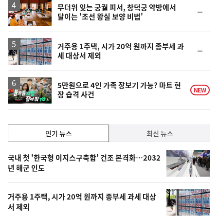
락
무더위 잊는 궁궐 피서, 창덕궁 약방에서
순
달이는 '조선 왕실 보양 비법'
위
동
일
거주용 1주택, 시가 20억 원까지 종부세 과
순
세 대상서 제외
위
동
일
영
5만원으로 4인 가족 장보기 가능? 마트 현
NEW
장 습격 사건
상
인
인기 뉴스
최신 뉴스
기,
인
기
최
국내 첫 '한국형 이지스구축함' 건조 본격화…2032
뉴
년 해군 인도
신,
스
오
거주용 1주택, 시가 20억 원까지 종부세 과세 대상
늘
서 제외