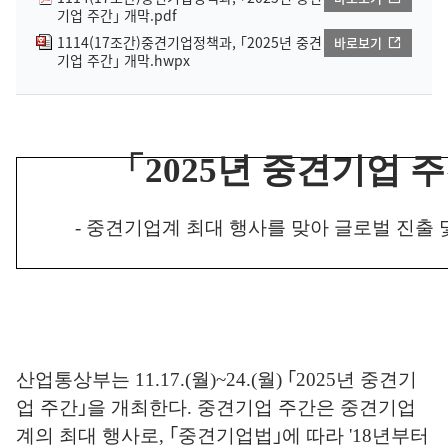
기업 주간｣ 개막.pdf
1114(17조간)중견기업정책과, ｢2025년 중견
바로보기
기업 주간｣ 개막.hwpx
「
2025
년 중견기업 
-
중견기업계 최대 행사를 맞아 글로벌 진출 
산업통상부는
11.17.(
월
)~24.(
월
)
｢
2025
년 중견기
업 주간
｣
을 개최한다
.
중견기업 주간은 중견기업
계의 최대 행사로
,
｢
중견기업법
｣
에 따라
'18
년부터