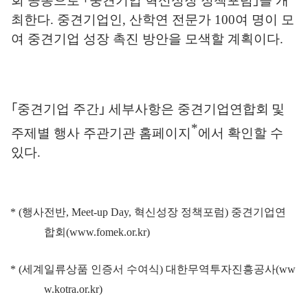
회 공동으로
｢
중견기업 혁신성장 정책포럼
｣
을 개
최한다
.
중견기업인
,
산학연 전문가
100
여 명이 모
여 중견기업 성장 촉진 방안을 모색할 계획이다
.
｢
중견기업 주간
｣
세부사항은 중견기업연합회
및
*
주제별 행사 주관기관 홈페이지
에서 확인할 수
있다
.
* (
행사전반
, Meet-up Day,
혁신성장 정책포럼
)
중견기업연
합회
(www.fomek.or.kr)
* (
세계일류상품 인증서 수여식
)
대한무역투자진흥공사
(ww
w.kotra.or.kr)