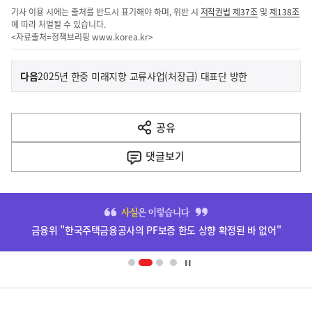
기사 이용 시에는 출처를 반드시 표기해야 하며, 위반 시
저작권법 제37조
및
제138조
에 따라 처벌될 수 있습니다.
<자료출처=정책브리핑
www.korea.kr
>
이
기
다음
2025년 한중 미래지향 교류사업(처장급) 대표단 방한
사
전
다
공유
열
음
기
댓글
보기
기
사
히
단
금융위 "한국주택금융공사의 PF보증 한도 상향 확정된 바 없어"
배
너
영
정
역