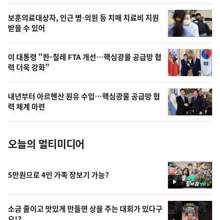
의
영
보훈의료대상자, 인근 병·의원 등 치매 치료비 지원
상
받을 수 있어
,
오
이 대통령 "한-칠레 FTA 개선…핵심광물 공급망 협
력 더욱 강화"
늘
의
내년부터 아르헨산 원유 수입…핵심광물 공급망 협
사
력 체계 마련
진
오늘의 멀티미디어
5만원으로 4인 가족 장보기 가능?
영
상
소금 줄이고 맛있게 만들면 상을 주는 대회가 있다구
요!?