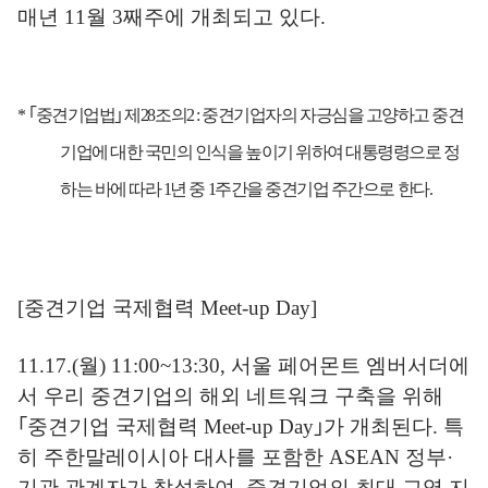
매년
11
월
3
째주에 개최되고 있다
.
*
｢
중견기업법
｣
제
28
조의
2 :
중견기업자의 자긍심을 고양하고 중견
기업에 대한 국민의 인식을 높이기 위하여 대통령령으로 정
하는 바에 따라
1
년 중
1
주간을 중견기업 주간으로 한다
.
[
중견기업 국제협력
Meet-up Day]
11.17.(
월
) 11:00~13:30,
서울 페어몬트 엠버서더에
서 우리 중견기업의 해외 네트워크 구축을 위해
｢
중견기업 국제협력
Meet-up Day
｣
가 개최된다
.
특
히 주한말레이시아 대사를 포함한
ASEAN
정부
·
기관 관계자가 참석하여
,
중견기업의 최대 교역 지