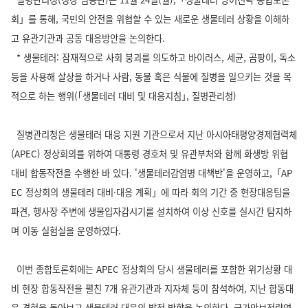
회」를 통해, 국민의 안전을 위협할 수 있는 새로운 생물테러 상황을 이해하
고 유관기관과 공동 대응방안을 논의한다.
* 생물테러: 잠재적으로 사회 붕괴를 의도하고 바이러스, 세균, 곰팡이, 독소
등을 사용해 살상을 하거나 사람, 동물 혹은 식물에 질병을 일으키는 것을 목
적으로 하는 행위(｢생물테러 대비 및 대응지침｣, 질병관리청)
질병관리청은 생물테러 대응 지원 기관으로서 지난 아시아태평양경제협력체
(APEC) 정상회의를 위하여 대통령 경호처 및 유관부처와 함께 화생방 위협
대비 합동작전을 수행한 바 있다. '생물테러감염병 대책반'을 운영하고,「AP
EC 정상회의 생물테러 대비·대응 계획」에 따라 회의 기간 중 현장대응팀을
파견, 행사장 주변에 생물입자감시기를 설치하여 이상 신호를 실시간 탐지하
며 이동 실험실을 운영하였다.
이번 종합토론회에는 APEC 정상회의 당시 생물테러를 포함한 위기상황 대
비 현장 합동작전을 펼친 7개 유관기관과 지자체 등이 참석하여, 지난 합동대
응 경험을 돌아보고 생물테러 대응의 발전 방향을 논의한다. 국가안보전략연