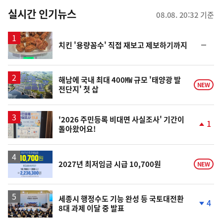
뉴
실시간 인기뉴스
08.08. 20:32 기준
스
순
치킨 '용량꼼수' 직접 재보고 제보하기까지
위
동
일
해남에 국내 최대 400㎿ 규모 '태양광 발
NEW
전단지' 첫 삽
'2026 주민등록 비대면 사실조사' 기간이
1
돌아왔어요!
단
계
상
승
2027년 최저임금 시급 10,700원
NEW
세종시 행정수도 기능 완성 등 국토대전환
4
8대 과제 이달 중 발표
단
계