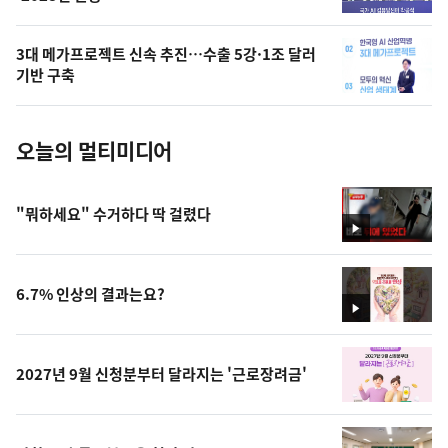
늘
의
3대 메가프로젝트 신속 추진…수출 5강·1조 달러
사
기반 구축
진
오늘의 멀티미디어
"뭐하세요" 수거하다 딱 걸렸다
영
상
6.7% 인상의 결과는요?
영
상
2027년 9월 신청분부터 달라지는 '근로장려금'