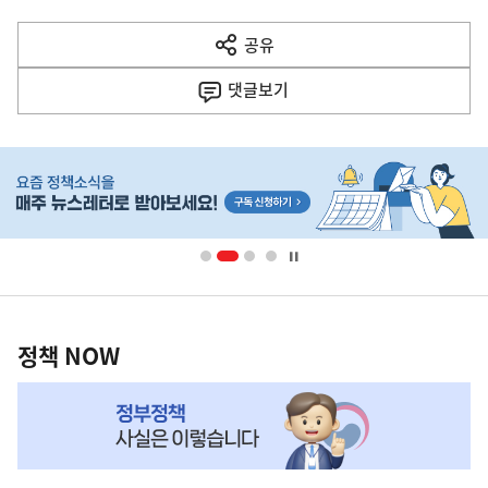
다
공유
열
음
기
댓글
보기
기
사
히
단
배
너
영
정
역
책
정책 NOW
NOW,
MY
맞
춤