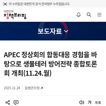
이 누리집은 대한민국 공식 전자정부 누리집입니다.
홈
알림설정 바로가기
검색 바로가기
메뉴 열기
보도자료
콘
텐
APEC 정상회의 합동대응 경험을 바
츠
탕으로 생물테러 방어전략 종합토론
영
역
회 개최(11.24.월)
2025.11.24
질병관리청
목록