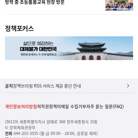
방학 중 초등돌봄교육 현장 방문
정책포커스
공지
정책브리핑 RSS 서비스 제공 중단 안내
개인정보처리방침
저작권정책
이메일 수집거부
자주 묻는 질문(FAQ)
(30119) 세종특별자치시 갈매로 388 정부세종청사 15동
© 문화체육관광부
전화
044-203-3555 (월-금 09:00 - 18:00, 공휴일 제외)