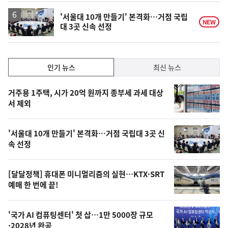
하
락
'서울대 10개 만들기' 본격화…거점 국립
NEW
대 3곳 신속 선정
인
인기 뉴스
최신 뉴스
기,
인
기
최
거주용 1주택, 시가 20억 원까지 종부세 과세 대상
뉴
서 제외
신,
스
오
'서울대 10개 만들기' 본격화…거점 국립대 3곳 신
늘
속 선정
의
영
[달달정책] 휴대폰 미니멀리즘의 실현…KTX·SRT
상
예매 한 번에 끝!
,
오
'국가 AI 컴퓨팅센터' 첫 삽…1만 5000장 규모
·2028년 완공