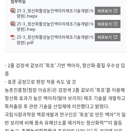
첨부파일
25-3_항산화활성높인맥아차제조기술개발(식
바로보기
량원).hwpx
25-3_항산화활성높인맥아차제조기술개발(식
바로보기
량원).hwp
25-3_항산화활성높인맥아차제조기술개발(식
바로보기
량원).pdf
- 2줄 검정색 겉보리 '흑호' 기반 맥아차, 항산화·품질 우수성 입
증
- 표준 공정으로 현장 적용 속도 낼 것
농촌진흥청(청장 이승돈)은 검정색 2줄 겉보리 '흑호'를 이용해
항산화 효과가 높은 맥아차(발아 보리차) 제조 기술을 개발하고
특허출원 후 관련 기술을 산업체에 이전했다고 밝혔다.
국립식량과학원 맥류개발과 연구진은 '흑호'로 만든 맥아*가 일
반 보리에 비해 몸속 유해산소를 제거하는 항산화력**이 월등
히 높고, 총페놀성화합물과 프로안토시아니딘 등 건강에 이로