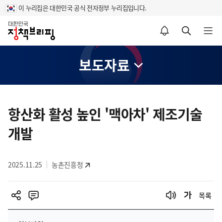
이 누리집은 대한민국 공식 전자정부 누리집입니다.
홈
알림설정 바로가기
검색 바로가기
메뉴 열기
보도자료
콘
텐
항산화 활성 높인 '맥아차' 제조기술
츠
개발
영
역
2025.11.25
농촌진흥청
목록