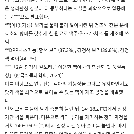
운 생리활성 성분이 더 풍부하다는 사실을 과학적으로 입증해
논문***으로 발표했다.
*맥아(엿기름): 보리를 물에 불려 발아시킨 뒤 건조해 전분 분해
효소와 향미를 갖추게 한 원료로 맥주·위스키·차·식품 제조에 쓰
임.
**DPPH 소거능: 황색 보리(37.3%), 검정색 보리(39.6%), 검정
색 맥아(44.1%)
***「2줄 검정색 겉보리를 이용한 맥아차의 항산화 및 품질특
성」(한국식품과학회, 2024)'
이를 바탕으로 연구진은 맥아의 기능성을 그대로 유지하면서도
맛과 색을 최적으로 끌어낼 수 있는 맥아 제조 공정을 개발했
다.
먼저 보리를 물에 담가 충분히 불린 뒤, 14~18도(℃)에서 일정
기간 싹을 틔운다. 다음으로 싹과 뿌리를 제거하는 정리 과정을
거쳐 240~260도(℃)에서 일정 시간 볶아 풍미를 높인다. 마지
막으로 뜨거운 물로 추출해 영양소 손실을 최소화하면서도 깔