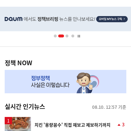
사
히
단
배
너
영
정
역
책
정책 NOW
NOW,
MY
맞
춤
뉴
실시간 인기뉴스
08.10. 12:57 기준
스
3
치킨 '용량꼼수' 직접 재보고 제보하기까지
단