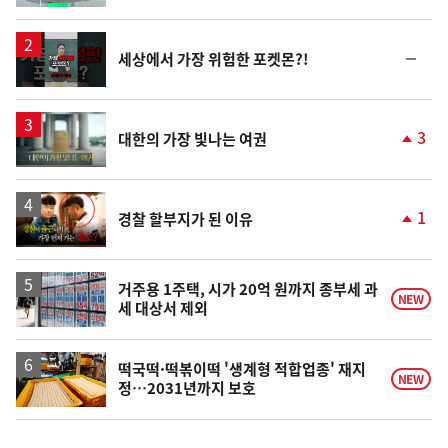
계
상
승
영
순
세상에서 가장 위험한 포켓몬?!
상
위
동
일
영
3
대한의 가장 빛나는 여권
상
단
계
상
승
영
1
경찰 할부지가 된 이유
상
단
계
상
승
거주용 1주택, 시가 20억 원까지 종부세 과
NEW
세 대상서 제외
떡국떡·떡볶이떡 '생계형 적합업종' 재지
NEW
정…2031년까지 보호