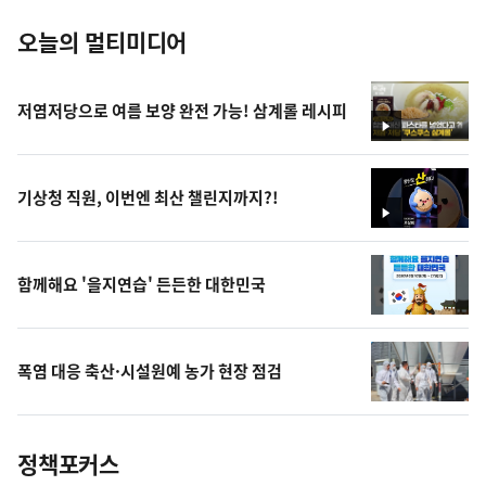
오늘의 멀티미디어
저염저당으로 여름 보양 완전 가능! 삼계롤 레시피
영
상
기상청 직원, 이번엔 최산 챌린지까지?!
영
상
함께해요 '을지연습' 든든한 대한민국
폭염 대응 축산·시설원예 농가 현장 점검
정책포커스