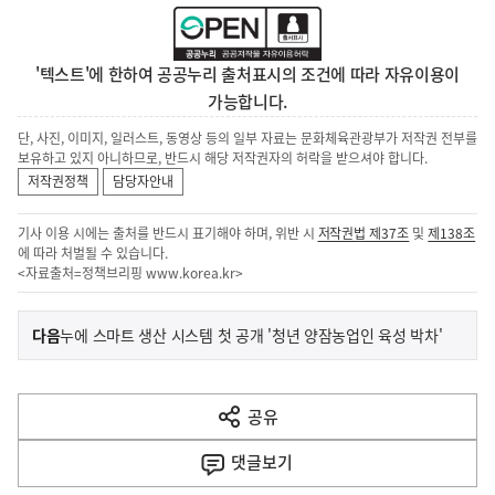
'텍스트'에 한하여 공공누리 출처표시의 조건에 따라 자유이용이
가능합니다.
단, 사진, 이미지, 일러스트, 동영상 등의 일부 자료는 문화체육관광부가 저작권 전부를
보유하고 있지 아니하므로, 반드시 해당 저작권자의 허락을 받으셔야 합니다.
저작권정책
담당자안내
기사 이용 시에는 출처를 반드시 표기해야 하며, 위반 시
저작권법 제37조
및
제138조
에 따라 처벌될 수 있습니다.
<자료출처=정책브리핑
www.korea.kr
>
이
기
다음
누에 스마트 생산 시스템 첫 공개 '청년 양잠농업인 육성 박차'
사
전
다
공유
열
음
기
댓글
보기
기