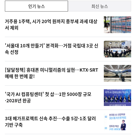
인
인기 뉴스
최신 뉴스
기,
인
기
최
거주용 1주택, 시가 20억 원까지 종부세 과세 대상
뉴
서 제외
신,
스
오
'서울대 10개 만들기' 본격화…거점 국립대 3곳 신
늘
속 선정
의
영
[달달정책] 휴대폰 미니멀리즘의 실현…KTX·SRT
상
예매 한 번에 끝!
,
오
'국가 AI 컴퓨팅센터' 첫 삽…1만 5000장 규모
·2028년 완공
늘
의
3대 메가프로젝트 신속 추진…수출 5강·1조 달러
사
기반 구축
진