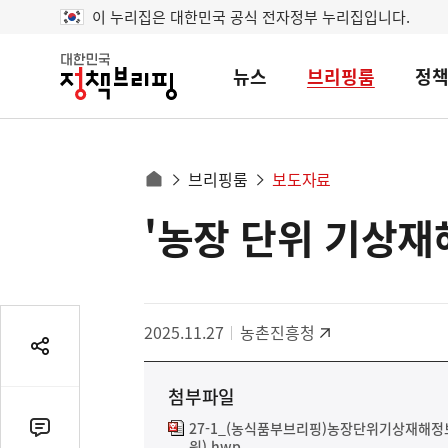
이 누리집은 대한민국 공식 전자정부 누리집입니다.
뉴스
브리핑룸
정
대
한
민
국
정
사
브리핑룸
보도자료
책
홈
브
이
으
'농장 단위 기상재
콘
리
트
로
핑
텐
이
츠
동
영
경
2025.11.27
농촌진흥청
역
로
공
유
첨부파일
열
기
27-1_(농식품부브리핑)농장단위기상재해
댓
원).hwp