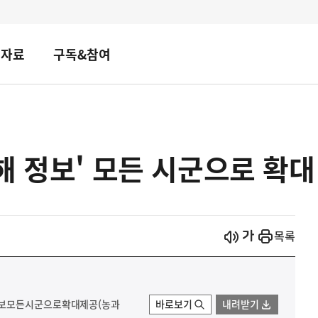
책자료
구독&참여
해 정보' 모든 시군으로 확대
시작
열기
목록
정보모든시군으로확대제공(농과
바로보기
내려받기