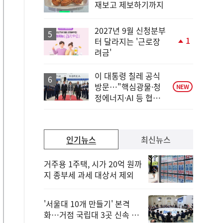
재보고 제보하기까지
위
동
일
2027년 9월 신청분부
1
터 달라지는 '근로장
단
려금'
계
상
승
이 대통령 칠레 공식
방문…"핵심광물·청
NEW
정에너지·AI 등 협력
넓어져"
인기뉴스
최신뉴스
거주용 1주택, 시가 20억 원까
지 종부세 과세 대상서 제외
'서울대 10개 만들기' 본격
화…거점 국립대 3곳 신속 선