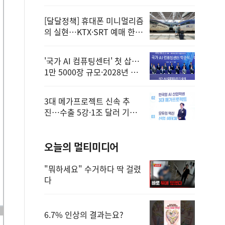
정
[달달정책] 휴대폰 미니멀리즘
의 실현…KTX·SRT 예매 한
번에 끝!
'국가 AI 컴퓨팅센터' 첫 삽…
1만 5000장 규모·2028년 완
공
3대 메가프로젝트 신속 추
진…수출 5강·1조 달러 기반
구축
오늘의 멀티미디어
"뭐하세요" 수거하다 딱 걸렸
다
6.7% 인상의 결과는요?