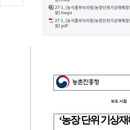
글
27-1_(농식품부브리핑)농장단위기상재해
수
원).hwpx
(클
27-1_(농식품부브리핑)농장단위기상재해
릭
원).pdf
시
댓
글
로
이
동)