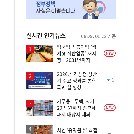
실시간 인기뉴스
08.09. 01:22 기준
떡국떡·떡볶이떡 '생
계형 적합업종' 재지
NEW
정…2031년까지 보
호
2026년 기상청 상반
1
기 주요 성과를 통한
단
국민 삶 향상
계
하
락
거주용 1주택, 시가
20억 원까지 종부세
NEW
과세 대상서 제외
치킨 '용량꼼수' 직접
순