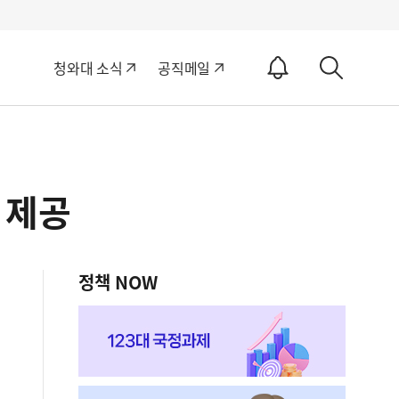
알
청와대 소식
공직메일
림
상
ON
세
검
색
 제공
정책 NOW