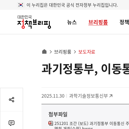
이 누리집은 대한민국 공식 전자정부 누리집입니다.
뉴스
브리핑룸
정
대
한
민
국
정
사
브리핑룸
보도자료
책
홈
브
이
으
과기정통부, 이동통
콘
리
트
로
핑
텐
이
츠
동
영
경
2025.11.30
과학기술정보통신부
역
로
공
유
첨부파일
열
기
251201 조간 (보도) 과기정통부 이동통신
댓
명회 개최(수정).hwpx