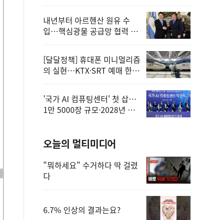
정
내년부터 아르헨산 원유 수
입…핵심광물 공급망 협력 체
계 마련
[달달정책] 휴대폰 미니멀리즘
의 실현…KTX·SRT 예매 한
번에 끝!
'국가 AI 컴퓨팅센터' 첫 삽…
1만 5000장 규모·2028년 완
공
오늘의 멀티미디어
"뭐하세요" 수거하다 딱 걸렸
다
6.7% 인상의 결과는요?