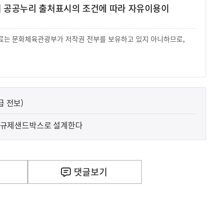
여 공공누리 출처표시의 조건에 따라 자유이용이
 자료는 문화체육관광부가 저작권 전부를 보유하고 있지 아니하므로,
.
급 전보)
CT 규제샌드박스로 설계한다
사
 거주용 1주택을 두텁게 보호하기 위한 방안을 세제개
실
은
이
댓글
보기
렇
습
니
다