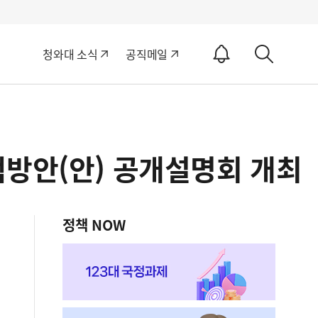
알
청와대 소식
공직메일
림
상
ON
세
검
색
책방안(안) 공개설명회 개최
정책 NOW