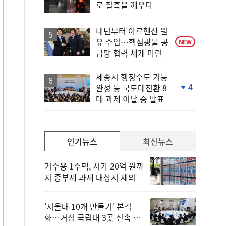
로 칠흑을 깨우다
위
동
일
내년부터 아르헨산 원
유 수입…핵심광물 공
NEW
급망 협력 체계 마련
세종시 행정수도 기능
4
완성 등 국토대전환 8
단
대 과제 이달 중 발표
계
하
락
인기뉴스
최신뉴스
거주용 1주택, 시가 20억 원까
지 종부세 과세 대상서 제외
'서울대 10개 만들기' 본격
화…거점 국립대 3곳 신속 선