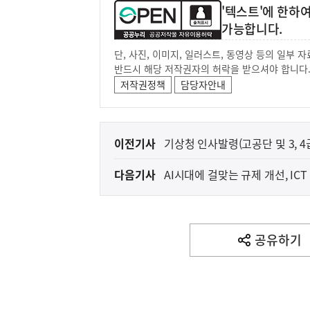
'텍스트'에 한하
가능합니다.
단, 사진, 이미지, 일러스트, 동영상 등의 일부
반드시 해당 저작권자의 허락을 받으셔야 합니다
저작권정책
담당자안내
이
이전기사
기상청 인사발령(고공단 및 3, 4
전
다음기사
AI시대에 걸맞는 규제 개선, I
다
음
(보도설명) 정부는
재정경제부
기
사
공유하기
열
기
영
역