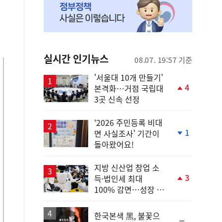
실시간 인기뉴스
08.07. 19:57 기준
'서울대 10개 만들기'
4
본격화…거점 국립대
단
3곳 신속 선정
계
상
승
'2026 주민등록 비대
1
면 사실조사' 기간이
단
돌아왔어요!
계
하
락
지방 신산업 창업 소
3
득·법인세 최대
단
100% 감면…성장 지
계
원 강화
상
승
한국본색 黑, 불꽃으
순