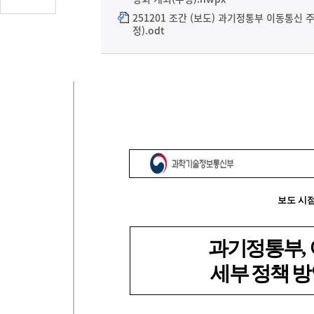
글
251201 조간 (보도) 과기정통부 이동통신
수
정).odt
(클
릭
시
댓
글
로
이
동)