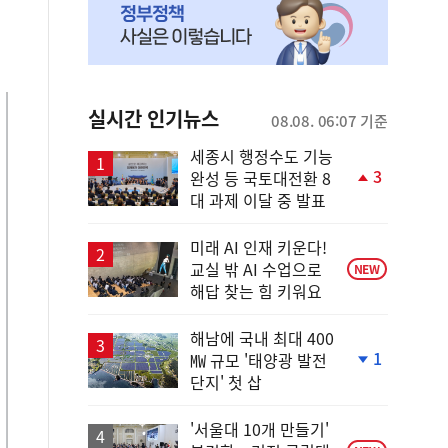
실시간 인기뉴스
08.08. 06:07 기준
세종시 행정수도 기능
3
완성 등 국토대전환 8
단
대 과제 이달 중 발표
계
상
승
미래 AI 인재 키운다!
교실 밖 AI 수업으로
NEW
해답 찾는 힘 키워요
해남에 국내 최대 400
1
㎿ 규모 '태양광 발전
단
단지' 첫 삽
계
하
락
'서울대 10개 만들기'