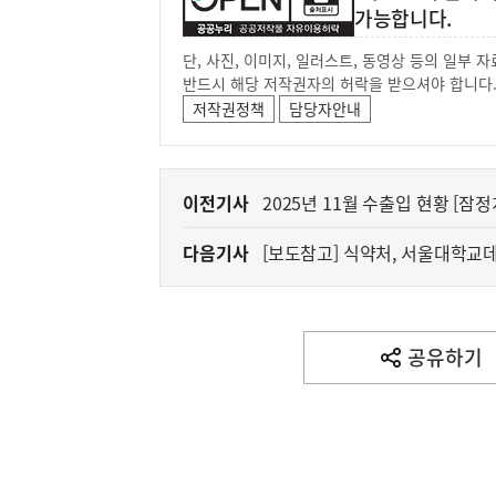
가능합니다.
단, 사진, 이미지, 일러스트, 동영상 등의 일부
반드시 해당 저작권자의 허락을 받으셔야 합니다
저작권정책
담당자안내
이
이전기사
2025년 11월 수출입 현황 [잠정
전
다음기사
[보도참고] 식약처, 서울대학교
다
음
기
사
공유하기
열
기
영
역