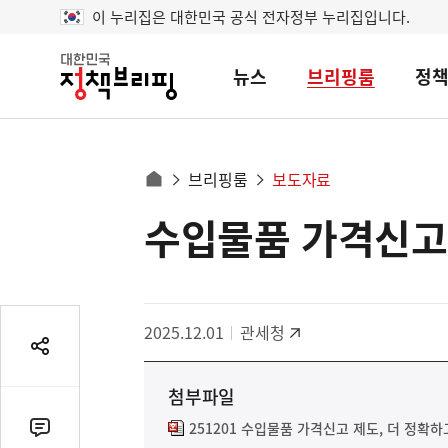
이 누리집은 대한민국 공식 전자정부 누리집입니다.
뉴스
브리핑룸
정
대
한
민
국
정
사
브리핑룸
보도자료
책
홈
브
이
으
수입물품 가격신고
콘
리
트
로
핑
텐
이
츠
동
영
경
2025.12.01
관세청
역
로
공
유
첨부파일
열
기
251201 수입물품 가격신고 제도, 더 정확
댓