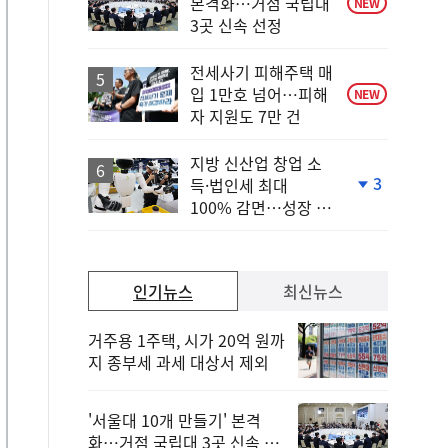
본격화…거점 국립대
NEW
3곳 신속 선정
전세사기 피해주택 매
입 1만호 넘어…피해
NEW
자 지원도 7만 건
지방 신산업 창업 소
3
득·법인세 최대
단
100% 감면…성장 지
계
원 강화
하
락
인기뉴스
최신뉴스
거주용 1주택, 시가 20억 원까
지 종부세 과세 대상서 제외
'서울대 10개 만들기' 본격
화…거점 국립대 3곳 신속 선