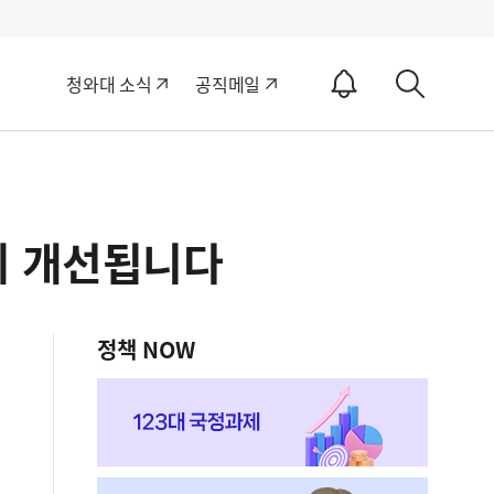
알
청와대 소식
공직메일
림
상
ON
세
검
색
게 개선됩니다
정책 NOW