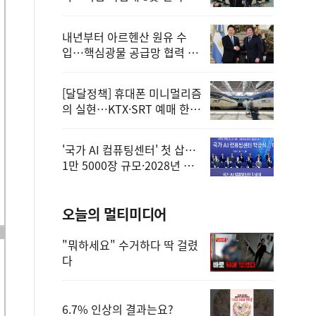
정
내년부터 아르헨산 원유 수
입…핵심광물 공급망 협력 체
계 마련
[달달정책] 휴대폰 미니멀리즘
의 실현…KTX·SRT 예매 한
번에 끝!
'국가 AI 컴퓨팅센터' 첫 삽…
1만 5000장 규모·2028년 완
공
오늘의 멀티미디어
"뭐하세요" 수거하다 딱 걸렸
다
6.7% 인상의 결과는요?