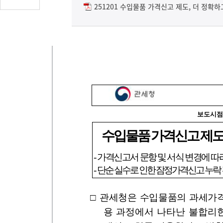
글
251201 수입물품 가격신고 제도, 더 정확하
수
(클
릭
시
댓
글
로
이
동)