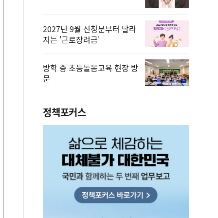
2027년 9월 신청분부터 달라
지는 '근로장려금'
방학 중 초등돌봄교육 현장 방
문
정책포커스