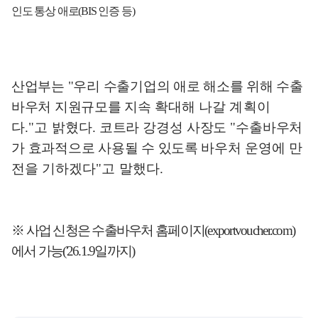
인도 통상 애로
(BIS
인증 등
)
산업부는
"
우리 수출기업의 애로 해소를 위해 수출
바우처 지원규모를 지속
확대해 나갈 계획이
다
."
고
밝혔다
.
코트라 강경성 사장도
"
수출바우처
가
효과적으로 사용될 수 있도록
바우처
운영에 만
전을 기하겠다
"
고
말했다
.
※
사업 신청은 수출바우처 홈페이지
(exportvoucher.com)
에서 가능
('26.1.9
일까지
)