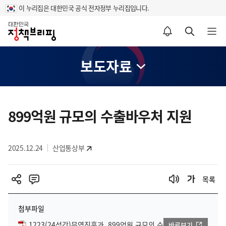
이 누리집은 대한민국 공식 전자정부 누리집입니다.
홈
알림설정 바로가기
검색 바로가기
메뉴 열기
보도자료
콘
텐
899억원 규모의 수출바우처 지원
츠
영
2025.12.24
산업통상부
역
목록
첨부파일
1223(24석간)무역진흥과, 899억원 규모의 수
바로보기