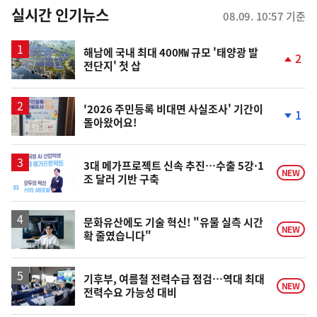
뉴
실시간 인기뉴스
08.09. 10:57 기준
스
해남에 국내 최대 400㎿ 규모 '태양광 발
2
전단지' 첫 삽
단
계
상
승
'2026 주민등록 비대면 사실조사' 기간이
1
돌아왔어요!
단
계
하
락
3대 메가프로젝트 신속 추진…수출 5강·1
NEW
조 달러 기반 구축
문화유산에도 기술 혁신! "유물 실측 시간
NEW
확 줄였습니다"
기후부, 여름철 전력수급 점검…역대 최대
NEW
전력수요 가능성 대비