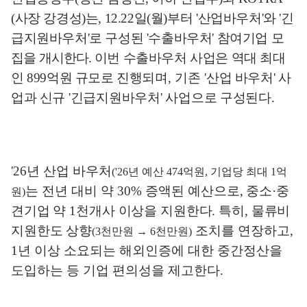
(
사장 강경성
)
는
, 12.22
일
(
월
)
부터
'
산업바우처
'
와
'
긴
급지원바우처
'
로 구성된
'
수출바우처
'
참여기업
모
집을 개시한다
.
이번 수출바우처 사업은 역대 최대
인
899
억원 규모로 진행
되며
,
기존
'
산업 바우처
'
사
업과 신규
'
긴급지원바우처
'
사업으로 구성된다
.
'26
년 산업 바우처
('26
년 예산
474
억원
,
기업당 최대
1
억
는 전년 대비 약
30%
증액된 예산
으로
,
중소
·
중
원
)
견기업 약
1
천개사 이상을 지원한다
.
특히
,
물류비
지원한도
상향
조치를 연장하고
,
(3
천만원
→
6
천만원
)
1
년 이상 소요되는 해외인증에 대한 중간정산을
도입하는 등 기업 편의성을 제고한다
.