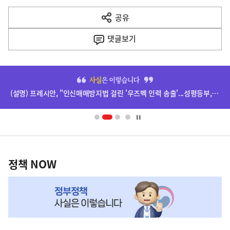
다
공유
열
음
기
댓글
보기
기
사
히
단
(설명) 프레시안, "인신매매방지법 걸린 '우즈벡 인력 송출'...성평등부,노동·법무부에 개선 요청" 관련
배
너
영
정
역
책
정책 NOW
NOW,
MY
맞
춤