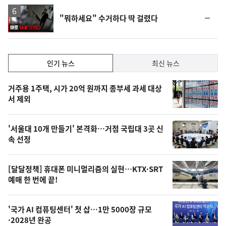
영
순
"뭐하세요" 수거하다 딱 걸렸다
상
위
동
일
인
인기 뉴스
최신 뉴스
기,
인
기
최
거주용 1주택, 시가 20억 원까지 종부세 과세 대상
뉴
서 제외
신,
스
오
'서울대 10개 만들기' 본격화…거점 국립대 3곳 신
늘
속 선정
의
영
[달달정책] 휴대폰 미니멀리즘의 실현…KTX·SRT
상
예매 한 번에 끝!
,
오
'국가 AI 컴퓨팅센터' 첫 삽…1만 5000장 규모
·2028년 완공