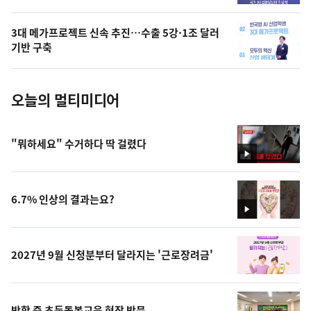
늘
의
3대 메가프로젝트 신속 추진…수출 5강·1조 달러
사
기반 구축
진
오늘의 멀티미디어
"뭐하세요" 수거하다 딱 걸렸다
영
상
6.7% 인상의 결과는요?
영
상
2027년 9월 신청분부터 달라지는 '근로장려금'
방학 중 초등돌봄교육 현장 방문