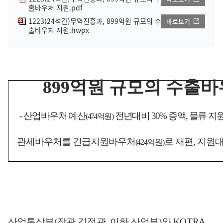
출바우처 지원.pdf
1223(24석간)무역진흥과, 899억원 규모의 수
바로보기
출바우처 지원.hwpx
899
억원 규모의 수출바
-
산업바우처 예산
전년대비
30%
증액
,
물류 지
(474
억원
)
관세바우처를 긴급지원바우처
로 재편
,
지원대
(424
억원
)
산업통상부
(
장관 김정관
,
이하 산업부
)
와
KOTRA