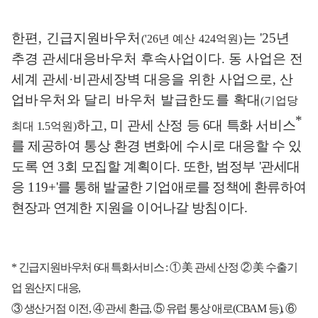
한편
,
긴급지원바우처
는
'25
년
('26
년 예산
424
억원
)
추경 관세대응바우처
후속사업이다
.
동 사업은 전
세계 관세
·
비관세장벽 대응을 위한 사업으로
,
산
업바우처와 달리 바우처 발급한도를 확대
(
기업당
*
하고
,
미
관세 산정 등
6
대 특화 서비스
최대
1.5
억원
)
를 제공하여 통상 환경 변화에 수시로 대응할 수 있
도록 연
3
회 모집할 계획이다
.
또한
,
범정부
'
관세대
응
119+'
를
통해
발굴한 기업애로를 정책에 환류하여
현장과 연계한 지원을 이어나갈
방침이다
.
*
긴급지원바우처
6
대 특화서비스
:
①
美
관세 산정
②
美
수출기
업 원산지 대응
,
③
생산거점 이전
,
④
관세 환급
,
⑤
유럽 통상 애로
(CBAM
등
),
⑥