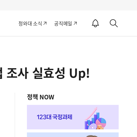
알
청와대 소식
공직메일
림
상
ON
세
검
색
 조사 실효성 Up!
정책 NOW