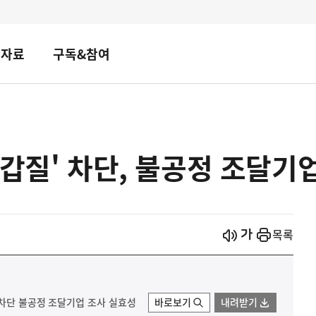
책자료
구독&참여
갑질' 차단, 불공정 조달기업
시작
열기
목록
 차단 불공정 조달기업 조사 실효성
바로보기
내려받기