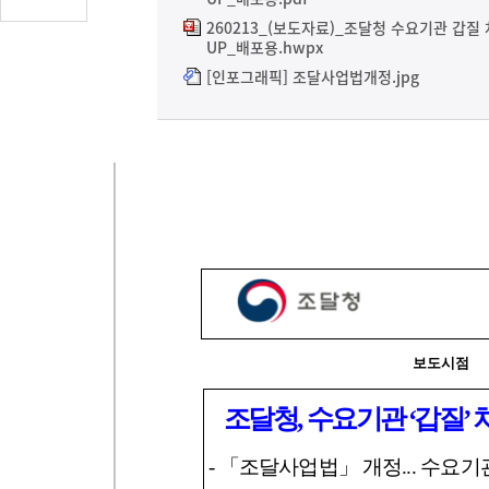
글
260213_(보도자료)_조달청 수요기관 갑질
수
UP_배포용.hwpx
(클
[인포그래픽] 조달사업법개정.jpg
릭
시
댓
글
로
이
동)