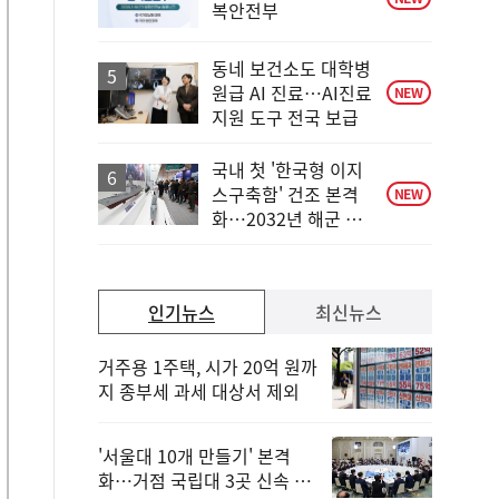
복안전부
동네 보건소도 대학병
원급 AI 진료…AI진료
NEW
지원 도구 전국 보급
국내 첫 '한국형 이지
스구축함' 건조 본격
NEW
화…2032년 해군 인
도
인기뉴스
최신뉴스
거주용 1주택, 시가 20억 원까
지 종부세 과세 대상서 제외
'서울대 10개 만들기' 본격
화…거점 국립대 3곳 신속 선