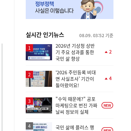
실시간 인기뉴스
08.09. 03:52 기준
2026년 기상청 상반
2
기 주요 성과를 통한
단
국민 삶 향상
계
상
승
'2026 주민등록 비대
4
면 사실조사' 기간이
단
돌아왔어요!
계
상
승
"수익 때문에?" 공포
마케팅으로 번진 가짜
NEW
날씨 정보의 실체
국민 삶에 플러스 행
NEW