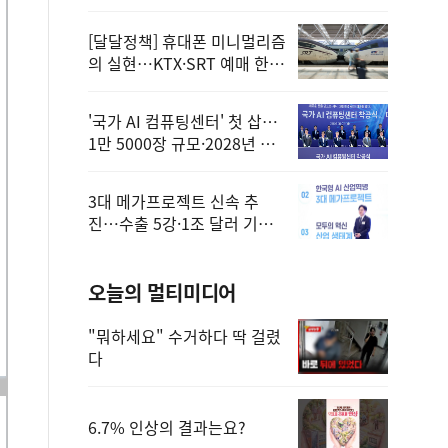
정
[달달정책] 휴대폰 미니멀리즘
의 실현…KTX·SRT 예매 한
번에 끝!
'국가 AI 컴퓨팅센터' 첫 삽…
1만 5000장 규모·2028년 완
공
3대 메가프로젝트 신속 추
진…수출 5강·1조 달러 기반
구축
오늘의 멀티미디어
"뭐하세요" 수거하다 딱 걸렸
다
6.7% 인상의 결과는요?