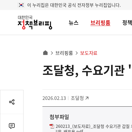
이 누리집은 대한민국 공식 전자정부 누리집입니다.
뉴스
브리핑룸
정
대
한
민
국
정
사
브리핑룸
보도자료
책
홈
브
이
으
조달청, 수요기관 '
콘
리
트
로
핑
텐
이
츠
동
영
경
2026.02.13
조달청
역
로
공
유
첨부파일
열
기
260213_(보도자료)_조달청 수요기관 갑질
댓
UP_배포용.pdf