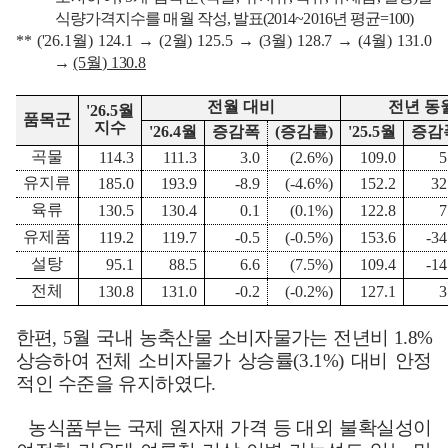
식량가격지수를 매월 작성
,
발표
(2014~2016
년 평균
=100)
** ('26.1
월
) 124.1
→
(2
월
) 125.5
→
(3
월
) 128.7
→
(4
월
) 131.0
→
(5
월
) 130.8
전월 대비
전년 동
'26.5
월
품목군
지수
'26.4
월
증감폭
(
증감률
)
'25.5
월
증감
곡물
114.3
111.3
3.0
(2.6%)
109.0
5
유지류
185.0
193.9
-8.9
(-4.6%)
152.2
32
육류
130.5
130.4
0.1
(0.1%)
122.8
7
유제품
119.2
119.7
-0.5
(-0.5%)
153.6
-34
설탕
95.1
88.5
6.6
(7.5%)
109.4
-14
전체
130.8
131.0
-0.2
(-0.2%)
127.1
3
한편
, 5
월 국내 농축산물 소비자물가는 전년비
1.8%
상승하여 전체
소비자물가 상승률
(3.1%)
대비 안정
적인 수준을 유지하였다
.
농식품부는 국제 원자재 가격 등 대외 불확실성이