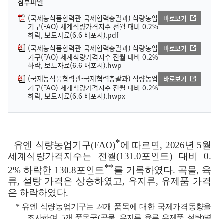
첨부파일
(국제농식품협력관-국제협력총괄과) 식량농업
바로보기
기구(FAO) 세계식량가격지수 전월 대비 0.2%
하락, 보도자료(6.6 배포시).pdf
(국제농식품협력관-국제협력총괄과) 식량농업
바로보기
기구(FAO) 세계식량가격지수 전월 대비 0.2%
하락, 보도자료(6.6 배포시).hwp
(국제농식품협력관-국제협력총괄과) 식량농업
바로보기
기구(FAO) 세계식량가격지수 전월 대비 0.2%
하락, 보도자료(6.6 배포시).hwpx
*
유엔 식량농업기구
(FAO)
에 따르면
, 2026
년
5
월
세계식량가격지수는 전월
(131.0
포인트
)
대비
0.
**
2%
하락한
130.8
포인트
를 기록하였다
.
곡물
,
육
류
,
설탕 가격은 상승하였고
,
유지류
,
유제품 가격
은 하락하였다
.
*
유엔 식량농업기구
는
24
개 품목에 대한 국제가격동향을
조사하여
, 5
개 품목군
(
곡물
,
유지류
,
육류
,
유제품
,
설탕
)
별