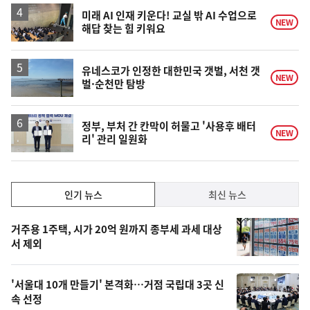
하
락
미래 AI 인재 키운다! 교실 밖 AI 수업으로
NEW
해답 찾는 힘 키워요
유네스코가 인정한 대한민국 갯벌, 서천 갯
NEW
벌·순천만 탐방
정부, 부처 간 칸막이 허물고 '사용후 배터
NEW
리' 관리 일원화
인
인기 뉴스
최신 뉴스
기,
인
기
최
거주용 1주택, 시가 20억 원까지 종부세 과세 대상
뉴
서 제외
신,
스
오
'서울대 10개 만들기' 본격화…거점 국립대 3곳 신
늘
속 선정