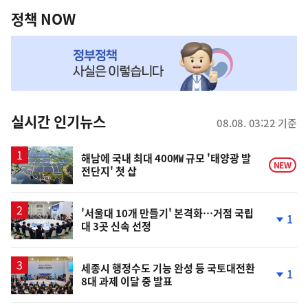
책
정책 NOW
NOW,
MY
맞
춤
뉴
실시간 인기뉴스
08.08. 03:22 기준
스
해남에 국내 최대 400㎿ 규모 '태양광 발
NEW
전단지' 첫 삽
'서울대 10개 만들기' 본격화…거점 국립
1
대 3곳 신속 선정
단
계
하
락
세종시 행정수도 기능 완성 등 국토대전환
1
8대 과제 이달 중 발표
단
계