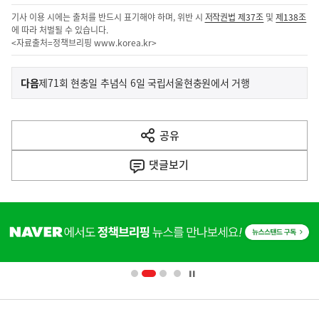
기사 이용 시에는 출처를 반드시 표기해야 하며, 위반 시
저작권법 제37조
및
제138조
에 따라 처벌될 수 있습니다.
<자료출처=정책브리핑
www.korea.kr
>
이
기
다음
제71회 현충일 추념식 6일 국립서울현충원에서 거행
사
전
다
공유
열
음
기
댓글
보기
기
사
히
단
배
너
영
정
역