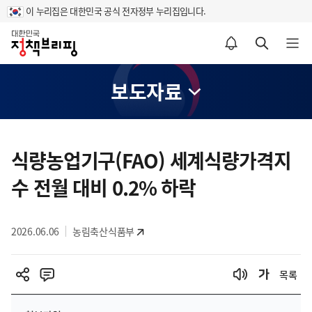
이 누리집은 대한민국 공식 전자정부 누리집입니다.
홈
알림설정 바로가기
검색 바로가기
메뉴 열기
보도자료
콘
텐
식량농업기구(FAO) 세계식량가격지
츠
수 전월 대비 0.2% 하락
영
역
2026.06.06
농림축산식품부
목록