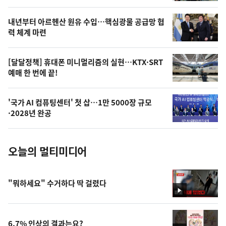
의
영
내년부터 아르헨산 원유 수입…핵심광물 공급망 협
상
력 체계 마련
,
오
[달달정책] 휴대폰 미니멀리즘의 실현…KTX·SRT
예매 한 번에 끝!
늘
의
'국가 AI 컴퓨팅센터' 첫 삽…1만 5000장 규모
사
·2028년 완공
진
오늘의 멀티미디어
"뭐하세요" 수거하다 딱 걸렸다
영
상
6.7% 인상의 결과는요?