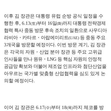
이후 김 장관은 대통령 유럽 순방 공식 일정을 수
행한 후
, 6.13
부터
16
일
까지 대통령 전략경제
(
토
)
(
화
)
협력 특사 중동 방문 후속 조치의 일환으로
사우디
아
라비아
・
카타르
・
아랍에미리트
등 중동 주요
(UAE)
3
개국을 방문할 예정이다
.
이번 방문 계기
,
김 장관
은 각국의 자원
・
산업 분야 장관 등 주요 고위급
인사들을 만나 원유
・
LNG
등 핵심 자원의 안정적
공급망 확보와 더불어
제조업
인프라와 첨단산업을
아우르는 국가별 맞춤형 산업협력을 심도 있게 논
의할 예정이다
.
이어 김 장관은
6.17
부터
18
까지 체코를 방
(
수
)
(
목
)