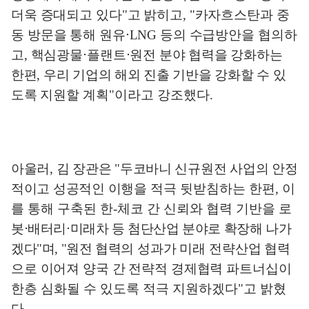
더욱 증대되고 있다
"
고 밝히고
, "
카자흐스탄과 중
동
방문을 통해 원유
⋅
LNG
등의 수급방안을 협의하
고
,
핵심광물
⋅
플랜트
⋅
원전
분야 협력을 강화하는
한편
,
우리 기업의 해외 진출 기반을 강화할 수 있
도록
지원할 계획
"
이라고 강조했다
.
아울러
,
김 장관은
"
두코바니 신규원전 사업의 안정
적이고 성공적인 이행을
적극 뒷받침하는 한편
,
이
를 통해 구축된 한
-
체코 간 신뢰와 협력 기반을
로
봇
⋅
배터리
⋅
미래차 등 첨단산업 분야로 확장해 나가
겠다
"
며
, "
원전 협력의
성과가 미래 전략산업 협력
으로 이어져 양국 간 전략적 경제협력 파트너십이
한층 심화될 수 있도록 적극 지원하겠다
"
고 밝혔
다
.