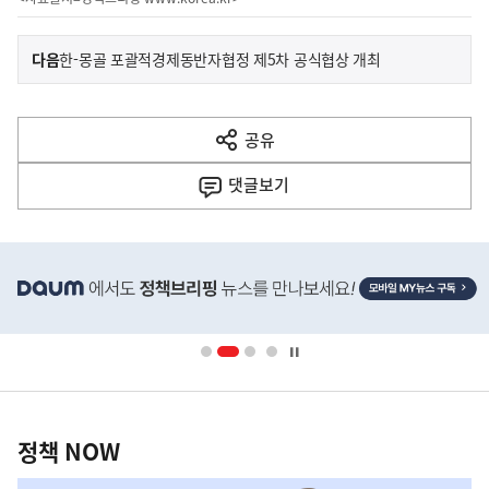
이
기
다음
한-몽골 포괄적경제동반자협정 제5차 공식협상 개최
사
전
다
공유
열
음
기
댓글
보기
기
사
히
단
배
너
영
정
역
책
정책 NOW
NOW,