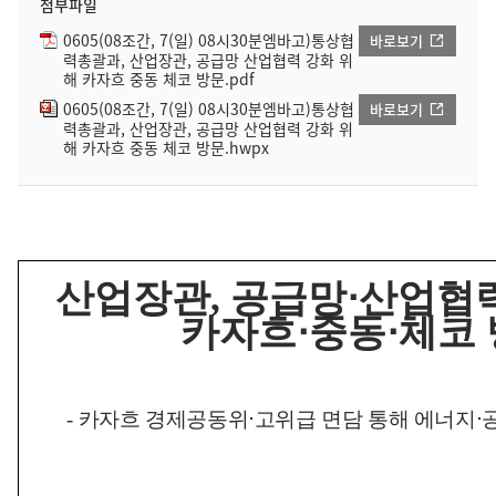
첨부파일
0605(08조간, 7(일) 08시30분엠바고)통상협
바로보기
력총괄과, 산업장관, 공급망 산업협력 강화 위
해 카자흐 중동 체코 방문.pdf
0605(08조간, 7(일) 08시30분엠바고)통상협
바로보기
력총괄과, 산업장관, 공급망 산업협력 강화 위
해 카자흐 중동 체코 방문.hwpx
산업장관
,
공급망
⋅
산업협력
카자흐
⋅
중동
⋅
체코
-
카자흐 경제공동위
⋅
고위급 면담 통해 에너지
⋅