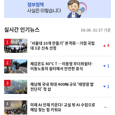
MY
맞
춤
뉴
실시간 인기뉴스
08.08. 01:37 기준
스
'서울대 10개 만들기' 본격화…거점 국립
4
대 3곳 신속 선정
단
계
상
승
체감온도 40°C↑…이동형 무더위쉼터·
1
이동노동자 쉼터에서 안전한 휴식
단
계
하
락
해남에 국내 최대 400㎿ 규모 '태양광 발
1
전단지' 첫 삽
단
계
하
락
미래 AI 인재 키운다! 교실 밖 AI 수업으로
순
해답 찾는 힘 키워요
위
동