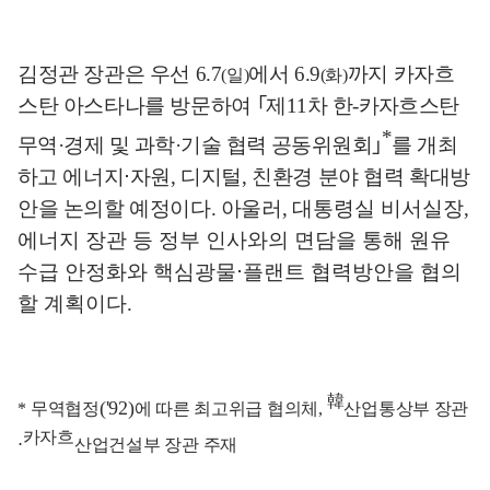
김정관 장관은 우선
6.7
에서
6.9
까지 카자흐
(
일
)
(
화
)
스탄 아스타나를 방문하여
｢
제
11
차 한
-
카자흐스탄
*
무역
·
경제 및 과학
·
기술 협력 공동위원회
｣
를 개최
하고
에너지
⋅
자원
,
디지털
,
친환경 분야 협력 확대방
안을 논의할 예정이다
.
아울러
,
대통령실 비서실장
,
에너지 장관 등 정부 인사와의 면담을 통해 원유
수급 안정화와 핵심광물
⋅
플랜트 협력방안을 협의
할 계획이다
.
韓
('92)
*
무역협정
에 따른 최고위급 협의체
,
산업통상부 장관
카자흐
⋅
산업건설부 장관 주재