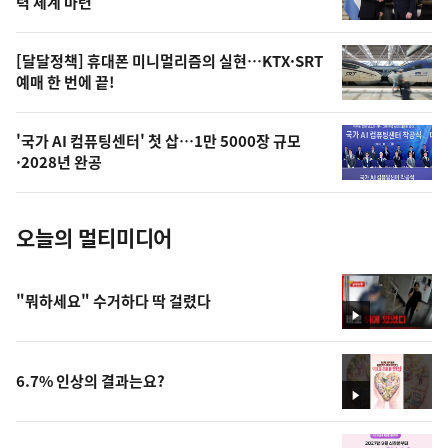
상
력 체계 마련
,
오
[달달정책] 휴대폰 미니멀리즘의 실현…KTX·SRT
예매 한 번에 끝!
늘
의
'국가 AI 컴퓨팅센터' 첫 삽…1만 5000장 규모
사
·2028년 완공
진
오늘의 멀티미디어
"뭐하세요" 수거하다 딱 걸렸다
영
상
6.7% 인상의 결과는요?
영
상