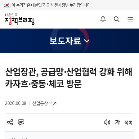
이 누리집은 대한민국 공식 전자정부 누리집입니다.
홈
알림설정 바로가기
검색 바로가기
메뉴 열기
보도자료
콘
텐
산업장관, 공급망⋅산업협력 강화 위해
츠
카자흐⋅중동⋅체코 방문
영
역
2026.06.08
산업통상부
목록