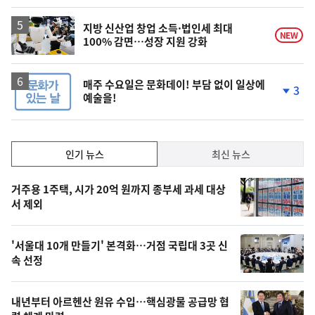
일
지방 신산업 창업 소득·법인세 최대
NEW
100% 감면…성장 지원 강화
매주 수요일은 문화데이! 부담 없이 일상에
3
예술을!
단
계
하
락
인
인기 뉴스
최신 뉴스
기,
인
기
최
거주용 1주택, 시가 20억 원까지 종부세 과세 대상
뉴
서 제외
신,
스
오
'서울대 10개 만들기' 본격화…거점 국립대 3곳 신
늘
속 선정
의
영
내년부터 아르헨산 원유 수입…핵심광물 공급망 협