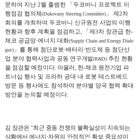
문하여 지난
2
월 출범한
「
두코바니 프로젝트 이
행점검 협의체
」
제
2
차
(Dukovany Steering Committee)
회의를 개최하여 두코바니 신규원전 사업의 이행
현황과 향후 계획을 점검하고
,
「
제
3
차 장관급 한
-
체코 공급망
·
에너지 대화
(Supply Chain and Energy Dialo
」
를 통해 첨단로봇
⋅
배터리
⋅
반도체 등 첨단산
gue)
업 분야 협력사업과
공동 연구개발
추진 현황
(R&D)
을 점검할 예정이다
.
아울러
,
한
-
체코 원전기업
파
트너십 행사 및 프라하 공대 내 로봇 테스트베드
방문 등 행사에도 참석하여 분야별 양국 협력 확대
방안을 논의할 예정이다
.
김 장관은
"
최근 중동 전쟁의 불확실성이 지속되는
상황에서 에너지
⋅
자원의
안정적인 확보 중요성이