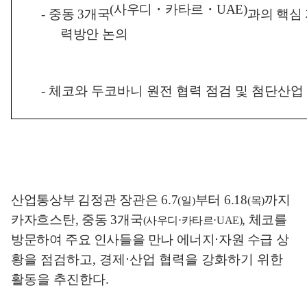
(
사우디
・
카타르
・
UAE)
-
중동
3
개국
과의 핵심 
력방안 논의
-
체코와 두코바니 원전 협력 점검 및 첨단산업
산업통상부
김정관 장관은
6.7
부터
6.18
까지
(
일
)
(
목
)
카자흐스탄
,
중동
3
개국
,
체코를
(
사우디
⋅
카타르
⋅
UAE)
방문하여 주요 인사들을 만나 에너지
⋅
자원 수급
상
황을 점검하고
,
경제
⋅
산업 협력을 강화하기 위한
활동을 추진한다
.