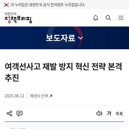
이 누리집은 대한민국 공식 전자정부 누리집입니다.
홈
알림설정 바로가기
검색 바로가기
메뉴 열기
보도자료
콘
텐
여객선사고 재발 방지 혁신 전략 본격
츠
추진
영
역
2026.06.11
해양수산부
목록