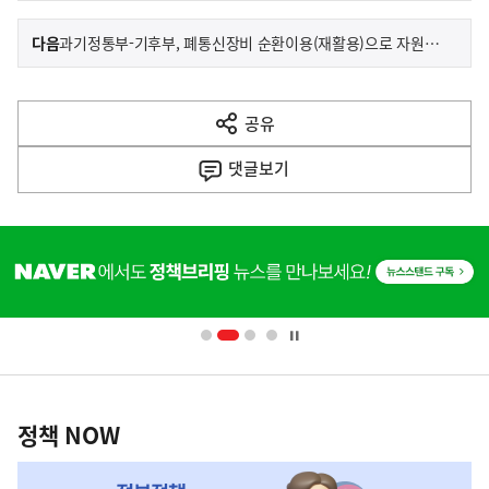
이
기
다음
과기정통부-기후부, 폐통신장비 순환이용(재활용)으로 자원안보와 탄소중립 두 마리 토끼 잡는다
사
전
다
공유
열
음
기
댓글
보기
기
사
히
단
배
너
영
정
역
책
정책 NOW
NOW,