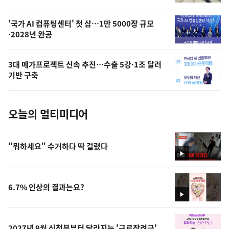
,
오
'국가 AI 컴퓨팅센터' 첫 삽…1만 5000장 규모
·2028년 완공
늘
의
3대 메가프로젝트 신속 추진…수출 5강·1조 달러
사
기반 구축
진
오늘의 멀티미디어
"뭐하세요" 수거하다 딱 걸렸다
영
상
6.7% 인상의 결과는요?
영
상
2027년 9월 신청분부터 달라지는 '근로장려금'