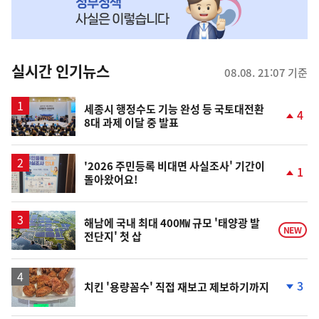
MY
맞
춤
뉴
실시간 인기뉴스
08.08. 21:07 기준
스
세종시 행정수도 기능 완성 등 국토대전환
4
8대 과제 이달 중 발표
단
계
상
승
'2026 주민등록 비대면 사실조사' 기간이
1
돌아왔어요!
단
계
상
승
해남에 국내 최대 400㎿ 규모 '태양광 발
NEW
전단지' 첫 삽
3
치킨 '용량꼼수' 직접 재보고 제보하기까지
단
계