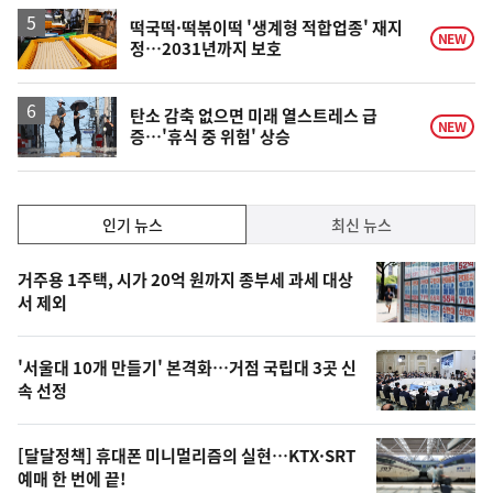
하
락
떡국떡·떡볶이떡 '생계형 적합업종' 재지
NEW
정…2031년까지 보호
탄소 감축 없으면 미래 열스트레스 급
NEW
증…'휴식 중 위험' 상승
인
인기 뉴스
최신 뉴스
기,
인
기
최
거주용 1주택, 시가 20억 원까지 종부세 과세 대상
뉴
서 제외
신,
스
오
'서울대 10개 만들기' 본격화…거점 국립대 3곳 신
늘
속 선정
의
영
[달달정책] 휴대폰 미니멀리즘의 실현…KTX·SRT
상
예매 한 번에 끝!