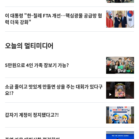
늘
의
이 대통령 "한-칠레 FTA 개선…핵심광물 공급망 협
사
력 더욱 강화"
진
오늘의 멀티미디어
5만원으로 4인 가족 장보기 가능?
영
상
소금 줄이고 맛있게 만들면 상을 주는 대회가 있다구
요!?
영
상
갑자기 계정이 정지됐다고?!