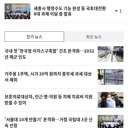
세종시 행정수도 기능 완성 등 국토대전환
1
8대 과제 이달 중 발표
단
계
하
락
인
인기 뉴스
최신 뉴스
기,
인
기
최
국내 첫 '한국형 이지스구축함' 건조 본격화…2032
뉴
년 해군 인도
신,
스
오
거주용 1주택, 시가 20억 원까지 종부세 과세 대상
늘
서 제외
의
영
보훈의료대상자, 인근 병·의원 등 치매 치료비 지원
상
받을 수 있어
,
오
'서울대 10개 만들기' 본격화…거점 국립대 3곳 신
속 선정