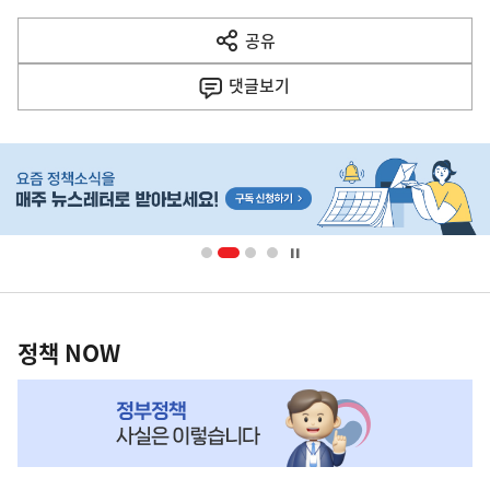
다
공유
열
음
기
댓글
보기
기
사
히
단
배
너
영
정
역
책
정책 NOW
NOW,
MY
맞
춤