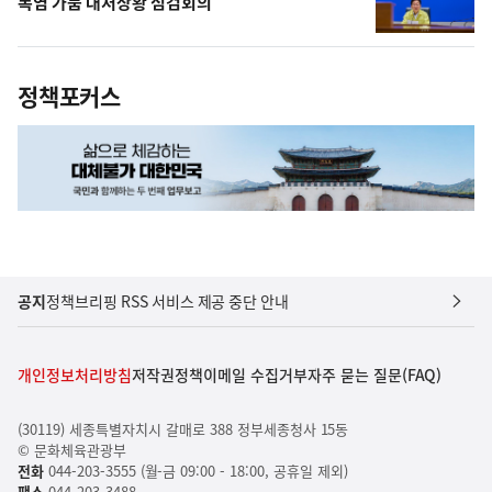
폭염 가뭄 대처상황 점검회의
정책포커스
공지
정책브리핑 RSS 서비스 제공 중단 안내
개인정보처리방침
저작권정책
이메일 수집거부
자주 묻는 질문(FAQ)
(30119) 세종특별자치시 갈매로 388 정부세종청사 15동
© 문화체육관광부
전화
044-203-3555 (월-금 09:00 - 18:00, 공휴일 제외)
팩스
044-203-3488