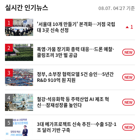
뉴
실시간 인기뉴스
08.07. 04:27 기준
스
'서울대 10개 만들기' 본격화…거점 국립
1
대 3곳 신속 선정
단
계
상
승
폭염·가뭄 장기화 총력 대응…드론 예찰·
NEW
쿨링조끼 3만 벌 공급
정부, 소부장 협력모델 5건 승인…5년간
NEW
R&D 910억 원 지원
철강·석유화학 등 주력산업 AI 제조 혁
NEW
신…잠재성장률 높인다
3대 메가프로젝트 신속 추진…수출 5강·1
NEW
조 달러 기반 구축