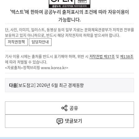
'텍스트'에 한하여 공공누리 출처표시의 조건에 따라 자유이용이
가능합니다.
단, 사진, 이미지, 일러스트, 동영상 등의 일부 자료는 문화체육관광부가 저작권 전부를
보유하고 있지 아니하므로, 반드시 해당 저작권자의 허락을 받으셔야 합니다.
저작권정책
담당자안내
기사 이용 시에는 출처를 반드시 표기해야 하며, 위반 시
저작권법 제37조
및
제138조
에 따라 처벌될 수 있습니다.
<자료출처=정책브리핑
www.korea.kr
>
이
기
다음
[보도참고] 2026년 6월 최근 경제동향
사
전
다
공유
열
음
기
댓글
보기
기
사