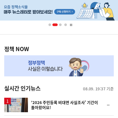
히
단
배
너
영
정
역
책
정책 NOW
NOW,
MY
맞
춤
뉴
실시간 인기뉴스
08.09. 19:37 기준
스
'2026 주민등록 비대면 사실조사' 기간이
순
돌아왔어요!
위
동
일