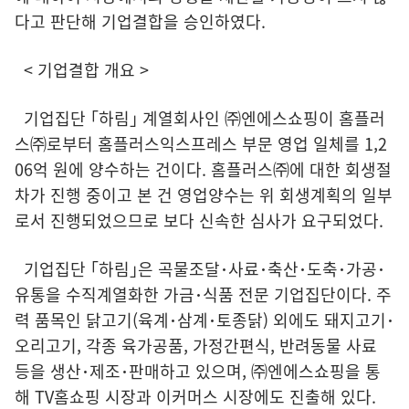
다고 판단해 기업결합을 승인하였다.
< 기업결합 개요 >
기업집단 ｢하림｣ 계열회사인 ㈜엔에스쇼핑이 홈플러
스㈜로부터 홈플러스익스프레스 부문 영업 일체를 1,2
06억 원에 양수하는 건이다. 홈플러스㈜에 대한 회생절
차가 진행 중이고 본 건 영업양수는 위 회생계획의 일부
로서 진행되었으므로 보다 신속한 심사가 요구되었다.
기업집단 ｢하림｣은 곡물조달･사료･축산･도축･가공･
유통을 수직계열화한 가금･식품 전문 기업집단이다. 주
력 품목인 닭고기(육계･삼계･토종닭) 외에도 돼지고기･
오리고기, 각종 육가공품, 가정간편식, 반려동물 사료
등을 생산･제조･판매하고 있으며, ㈜엔에스쇼핑을 통
해 TV홈쇼핑 시장과 이커머스 시장에도 진출해 있다.