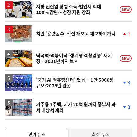
지방 신산업 창업 소득·법인세 최대
NEW
100% 감면…성장 지원 강화
1
치킨 '용량꼼수' 직접 재보고 제보하기까지
단
계
상
승
떡국떡·떡볶이떡 '생계형 적합업종' 재지
NEW
정…2031년까지 보호
'국가 AI 컴퓨팅센터' 첫 삽…1만 5000장
3
규모·2028년 완공
단
계
하
락
거주용 1주택, 시가 20억 원까지 종부세 과
3
세 대상서 제외
단
계
하
락
인
인기 뉴스
최신 뉴스