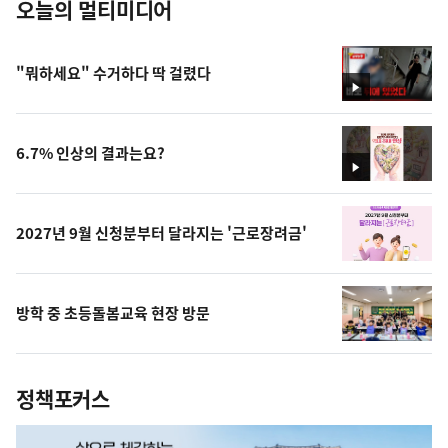
오늘의 멀티미디어
"뭐하세요" 수거하다 딱 걸렸다
영
상
6.7% 인상의 결과는요?
영
상
2027년 9월 신청분부터 달라지는 '근로장려금'
방학 중 초등돌봄교육 현장 방문
정책포커스