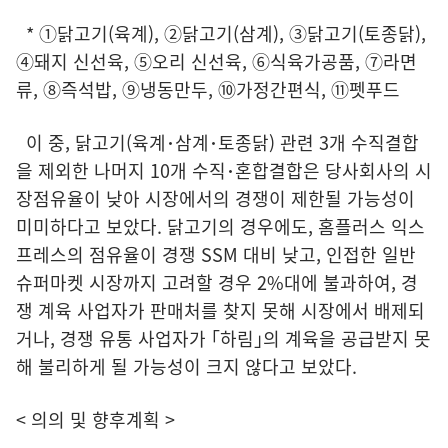
* ①닭고기(육계), ②닭고기(삼계), ③닭고기(토종닭),
④돼지 신선육, ⑤오리 신선육, ⑥식육가공품, ⑦라면
류, ⑧즉석밥, ⑨냉동만두, ⑩가정간편식, ⑪펫푸드
이 중, 닭고기(육계･삼계･토종닭) 관련 3개 수직결합
을 제외한 나머지 10개 수직･혼합결합은 당사회사의 시
장점유율이 낮아 시장에서의 경쟁이 제한될 가능성이
미미하다고 보았다. 닭고기의 경우에도, 홈플러스 익스
프레스의 점유율이 경쟁 SSM 대비 낮고, 인접한 일반
슈퍼마켓 시장까지 고려할 경우 2%대에 불과하여, 경
쟁 계육 사업자가 판매처를 찾지 못해 시장에서 배제되
거나, 경쟁 유통 사업자가 ｢하림｣의 계육을 공급받지 못
해 불리하게 될 가능성이 크지 않다고 보았다.
< 의의 및 향후계획 >