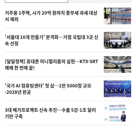
기,
인
기
최
거주용 1주택, 시가 20억 원까지 종부세 과세 대상
뉴
서 제외
신,
스
오
'서울대 10개 만들기' 본격화…거점 국립대 3곳 신
늘
속 선정
의
영
[달달정책] 휴대폰 미니멀리즘의 실현…KTX·SRT
상
예매 한 번에 끝!
,
오
'국가 AI 컴퓨팅센터' 첫 삽…1만 5000장 규모
·2028년 완공
늘
의
3대 메가프로젝트 신속 추진…수출 5강·1조 달러
사
기반 구축
진