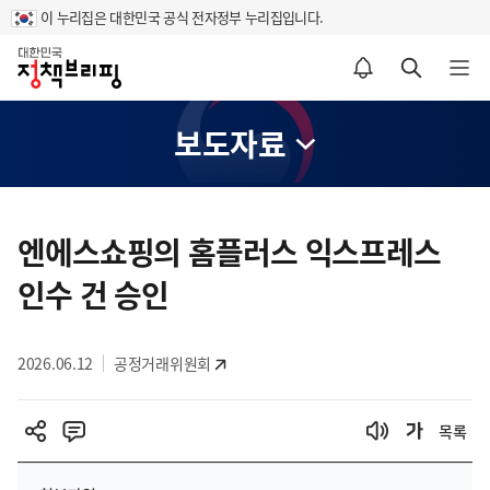
이 누리집은 대한민국 공식 전자정부 누리집입니다.
홈
알림설정 바로가기
검색 바로가기
메뉴 열기
보도자료
콘
텐
엔에스쇼핑의 홈플러스 익스프레스
츠
인수 건 승인
영
역
2026.06.12
공정거래위원회
목록