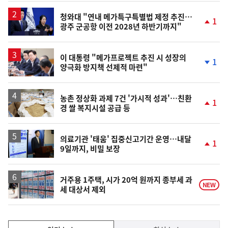
청와대 "연내 메가특구특별법 제정 추진…
1
광주 군공항 이전 2028년 하반기까지"
단
계
상
승
이 대통령 "메가프로젝트 추진 시 성장의
1
양극화 방지책 선제적 마련"
단
계
하
락
농촌 정상화 과제 7건 '가시적 성과'…친환
1
경 쌀 복지시설 공급 등
단
계
상
승
의료기관 '태움' 집중신고기간 운영…내달
1
9일까지, 비밀 보장
단
계
상
승
거주용 1주택, 시가 20억 원까지 종부세 과
NEW
세 대상서 제외
인