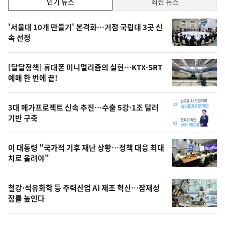
인기 뉴스
최신 뉴스
기,
인
기
최
'서울대 10개 만들기' 본격화…거점 국립대 3곳 신
뉴
속 선정
신,
스
오
[달달정책] 휴대폰 미니멀리즘의 실현…KTX·SRT
늘
예매 한 번에 끝!
의
영
3대 메가프로젝트 신속 추진…수출 5강·1조 달러
상
기반 구축
,
오
이 대통령 "국가적 기후 재난 상황…정책 대응 최대
치로 올려야"
늘
의
철강·석유화학 등 주력산업 AI 제조 혁신…잠재성
사
장률 높인다
진