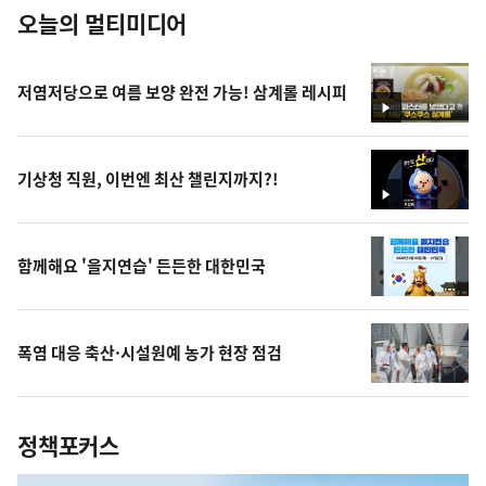
오늘의 멀티미디어
저염저당으로 여름 보양 완전 가능! 삼계롤 레시피
영
상
기상청 직원, 이번엔 최산 챌린지까지?!
영
상
함께해요 '을지연습' 든든한 대한민국
폭염 대응 축산·시설원예 농가 현장 점검
정책포커스