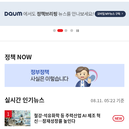
히
단
배
너
영
정
역
책
정책 NOW
NOW,
MY
맞
춤
뉴
실시간 인기뉴스
08.11. 05:22 기준
스
철강·석유화학 등 주력산업 AI 제조 혁
NEW
신…잠재성장률 높인다