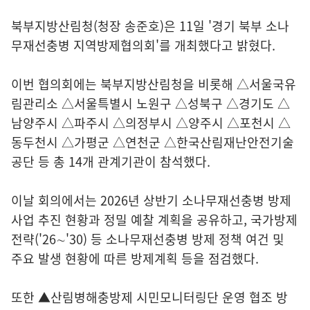
북부지방산림청(청장 송준호)은 11일 '경기 북부 소나
무재선충병 지역방제협의회'를 개최했다고 밝혔다.
이번 협의회에는 북부지방산림청을 비롯해 △서울국유
림관리소 △서울특별시 노원구 △성북구 △경기도 △
남양주시 △파주시 △의정부시 △양주시 △포천시 △
동두천시 △가평군 △연천군 △한국산림재난안전기술
공단 등 총 14개 관계기관이 참석했다.
이날 회의에서는 2026년 상반기 소나무재선충병 방제
사업 추진 현황과 정밀 예찰 계획을 공유하고, 국가방제
전략('26∼'30) 등 소나무재선충병 방제 정책 여건 및
주요 발생 현황에 따른 방제계획 등을 점검했다.
또한 ▲산림병해충방제 시민모니터링단 운영 협조 방