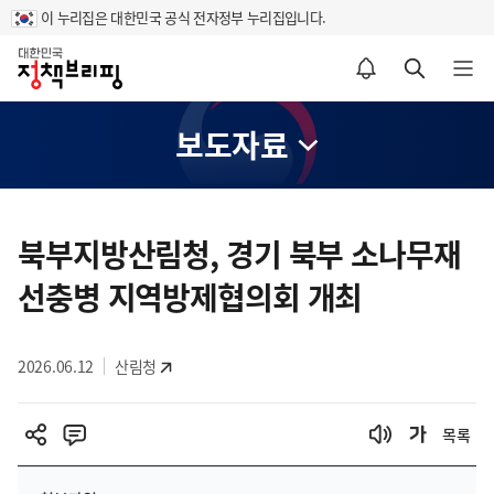
이 누리집은 대한민국 공식 전자정부 누리집입니다.
홈
알림설정 바로가기
검색 바로가기
메뉴 열기
보도자료
콘
텐
북부지방산림청, 경기 북부 소나무재
츠
선충병 지역방제협의회 개최
영
역
2026.06.12
산림청
목록