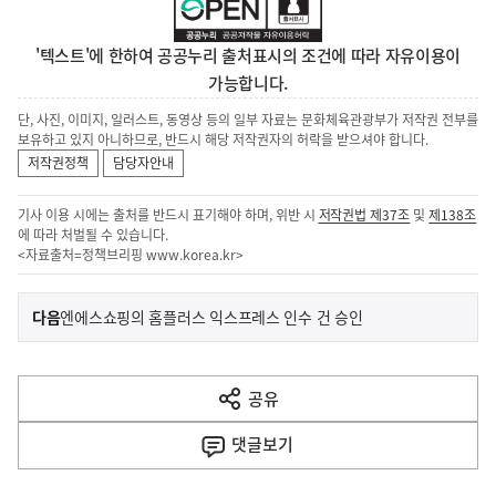
'텍스트'에 한하여 공공누리 출처표시의 조건에 따라 자유이용이
가능합니다.
단, 사진, 이미지, 일러스트, 동영상 등의 일부 자료는 문화체육관광부가 저작권 전부를
보유하고 있지 아니하므로, 반드시 해당 저작권자의 허락을 받으셔야 합니다.
저작권정책
담당자안내
기사 이용 시에는 출처를 반드시 표기해야 하며, 위반 시
저작권법 제37조
및
제138조
에 따라 처벌될 수 있습니다.
<자료출처=정책브리핑
www.korea.kr
>
이
기
다음
엔에스쇼핑의 홈플러스 익스프레스 인수 건 승인
사
전
다
공유
열
음
기
댓글
보기
기
사