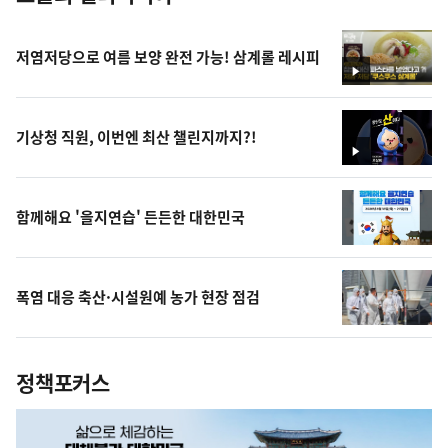
저염저당으로 여름 보양 완전 가능! 삼계롤 레시피
영
상
기상청 직원, 이번엔 최산 챌린지까지?!
영
상
함께해요 '을지연습' 든든한 대한민국
폭염 대응 축산·시설원예 농가 현장 점검
정책포커스