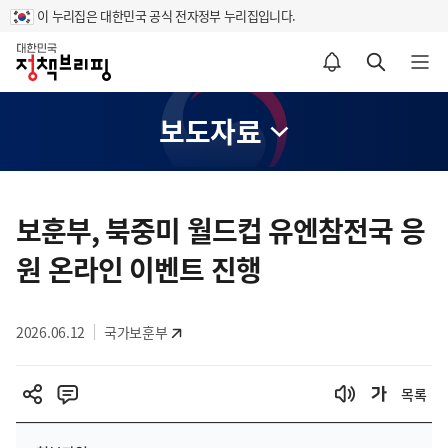
이 누리집은 대한민국 공식 전자정부 누리집입니다.
홈
알림설정 바로가기
검색 바로가기
메뉴 열기
보도자료
콘
텐
보훈부, 북중미 월드컵 유엔참전국 응
츠
원 온라인 이벤트 진행
영
역
2026.06.12
국가보훈부
목록