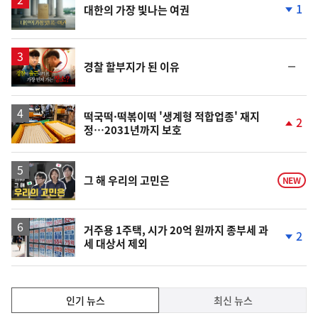
1
대한의 가장 빛나는 여권
상
단
계
하
락
영
순
경찰 할부지가 된 이유
상
위
동
일
떡국떡·떡볶이떡 '생계형 적합업종' 재지
2
정…2031년까지 보호
단
계
상
승
영
그 해 우리의 고민은
NEW
상
거주용 1주택, 시가 20억 원까지 종부세 과
2
세 대상서 제외
단
계
하
락
인
인기 뉴스
최신 뉴스