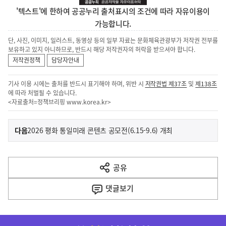
'텍스트'에 한하여 공공누리 출처표시의 조건에 따라 자유이용이
가능합니다.
단, 사진, 이미지, 일러스트, 동영상 등의 일부 자료는 문화체육관광부가 저작권 전부를
보유하고 있지 아니하므로, 반드시 해당 저작권자의 허락을 받으셔야 합니다.
저작권정책
담당자안내
기사 이용 시에는 출처를 반드시 표기해야 하며, 위반 시
저작권법 제37조
및
제138조
에 따라 처벌될 수 있습니다.
<자료출처=정책브리핑
www.korea.kr
>
이
기
다음
2026 평화 통일미래 콘텐츠 공모전(6.15-9.6) 개최
사
전
다
공유
열
음
기
댓글
보기
기
사
히