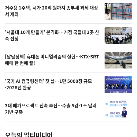
기,
인
기
최
거주용 1주택, 시가 20억 원까지 종부세 과세 대상
뉴
서 제외
신,
스
오
'서울대 10개 만들기' 본격화…거점 국립대 3곳 신
늘
속 선정
의
영
[달달정책] 휴대폰 미니멀리즘의 실현…KTX·SRT
상
예매 한 번에 끝!
,
오
'국가 AI 컴퓨팅센터' 첫 삽…1만 5000장 규모
·2028년 완공
늘
의
3대 메가프로젝트 신속 추진…수출 5강·1조 달러
사
기반 구축
진
오늘의 멀티미디어