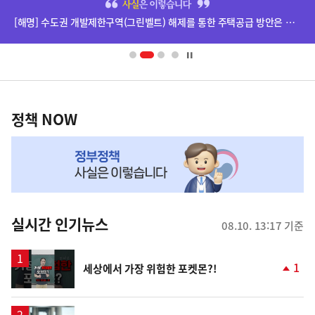
단
[해명] 수도권 개발제한구역(그린벨트) 해제를 통한 주택공급 방안은 확정된 바 없습니다.
배
너
영
정
역
책
정책 NOW
NOW,
MY
맞
춤
뉴
실시간 인기뉴스
08.10. 13:17 기준
스
영
1
세상에서 가장 위험한 포켓몬?!
상
단
계
상
승
영