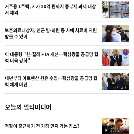
오
거주용 1주택, 시가 20억 원까지 종부세 과세 대상
늘
서 제외
의
영
보훈의료대상자, 인근 병·의원 등 치매 치료비 지원
상
받을 수 있어
,
오
이 대통령 "한-칠레 FTA 개선…핵심광물 공급망 협
력 더욱 강화"
늘
의
내년부터 아르헨산 원유 수입…핵심광물 공급망 협
사
력 체계 마련
진
오늘의 멀티미디어
경찰이 출근하기 전 가장 먼저 가는 장소?
영