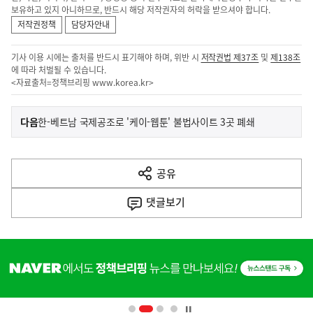
보유하고 있지 아니하므로, 반드시 해당 저작권자의 허락을 받으셔야 합니다.
저작권정책
담당자안내
기사 이용 시에는 출처를 반드시 표기해야 하며, 위반 시
저작권법 제37조
및
제138조
에 따라 처벌될 수 있습니다.
<자료출처=정책브리핑
www.korea.kr
>
이
기
다음
한-베트남 국제공조로 '케이-웹툰' 불법사이트 3곳 폐쇄
사
전
다
공유
열
음
기
댓글
보기
기
사
히
단
배
너