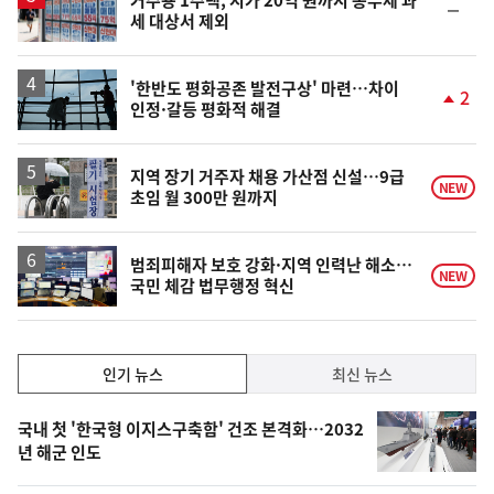
거주용 1주택, 시가 20억 원까지 종부세 과
순
세 대상서 제외
위
동
일
'한반도 평화공존 발전구상' 마련…차이
2
인정·갈등 평화적 해결
단
계
상
승
지역 장기 거주자 채용 가산점 신설…9급
NEW
초임 월 300만 원까지
범죄피해자 보호 강화·지역 인력난 해소…
NEW
국민 체감 법무행정 혁신
인
인기 뉴스
최신 뉴스
기,
인
기
최
국내 첫 '한국형 이지스구축함' 건조 본격화…2032
뉴
년 해군 인도
신,
스