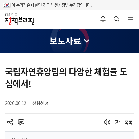
이 누리집은 대한민국 공식 전자정부 누리집입니다.
홈
알림설정 바로가기
검색 바로가기
메뉴 열기
보도자료
콘
텐
국립자연휴양림의 다양한 체험을 도
츠
심에서!
영
역
2026.06.12
산림청
목록