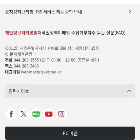
공지
정책브리핑 RSS 서비스 제공 중단 안내
개인정보처리방침
저작권정책
이메일 수집거부
자주 묻는 질문(FAQ)
(30119) 세종특별자치시 갈매로 388 정부세종청사 15동
© 문화체육관광부
전화
044-203-3555 (월-금 09:00 - 18:00, 공휴일 제외)
팩스
044-203-3488
대표메일
webmaster@korea.kr
관련사이트
페
X
네
유
인
이
바
이
튜
스
스
로
버
브
타
PC 버전
북
가
포
바
그