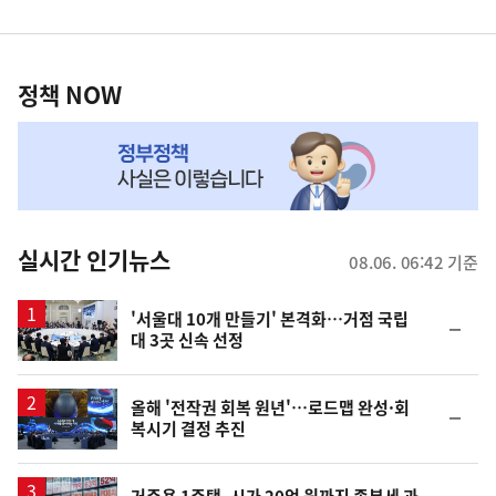
영
정
역
책
정책 NOW
NOW,
MY
맞
춤
뉴
실시간 인기뉴스
08.06. 06:42 기준
스
'서울대 10개 만들기' 본격화…거점 국립
순
대 3곳 신속 선정
위
동
일
올해 '전작권 회복 원년'…로드맵 완성·회
순
복시기 결정 추진
위
동
일