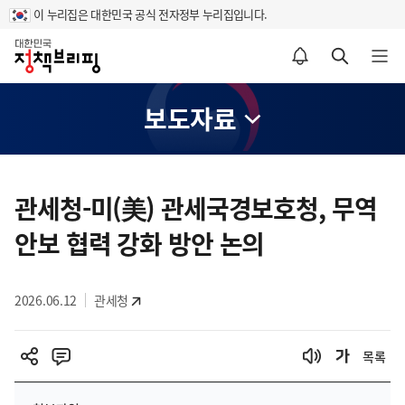
이 누리집은 대한민국 공식 전자정부 누리집입니다.
홈
알림설정 바로가기
검색 바로가기
메뉴 열기
보도자료
콘
텐
관세청-미(美) 관세국경보호청, 무역
츠
안보 협력 강화 방안 논의
영
역
2026.06.12
관세청
목록