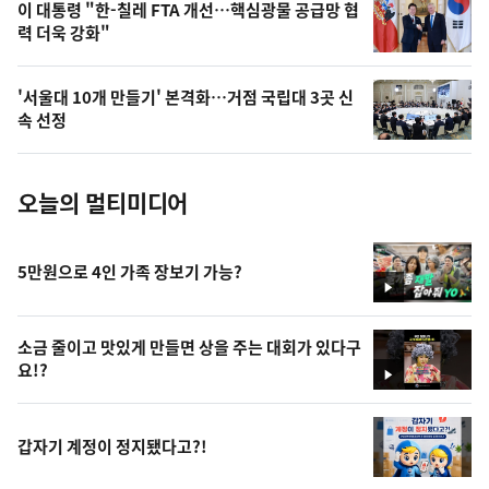
오
이 대통령 "한-칠레 FTA 개선…핵심광물 공급망 협
력 더욱 강화"
늘
의
'서울대 10개 만들기' 본격화…거점 국립대 3곳 신
사
속 선정
진
오늘의 멀티미디어
5만원으로 4인 가족 장보기 가능?
영
상
소금 줄이고 맛있게 만들면 상을 주는 대회가 있다구
요!?
영
상
갑자기 계정이 정지됐다고?!