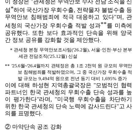
이 청장은
"
관세청은 무역안보 수사 전담 조직을 신
*
설
하여 국산가장 우회
수출
,
전략물자 불법수출 등
무역안보 침해범죄에 적극 대응하고 있다
"
며
,
관
**
세청의 국산가장 우회수출 적발 성과
를 미측에
공유했다
.
또한 보다 효과적인 단속을 위해 양국
간 정보 공유를 강화할 것을 제안했다
.
*
관세청 본청 무역안보조사팀
('26.2
월
),
서울
·
인천
·
부산 본부
세관 전담조직
('25.12
월
)
신설
**
'25.6
월
~'26.4
월까지 관체정은 총
1
조
2
천억 원 규모의 무역안
보 침해범죄를 적발하였으며
,
그 중 국산가장 우회수출 적
발 규모는
9,494
억 원으로 전년 동기 대비
1,695%
증가
이에 대해 하성현 지역총괄국장은
"
모범적인 협력
파트너인 한국 관세청의
우회수출 단속 성과를 높
이 평가한다
"
라며
, "
미국행 우회수출을 차단하기
위한 한국 관세청의 단속 노력에 감사드린다
"
고 사
의를 표명했다
.
②
마약단속 공조 강화