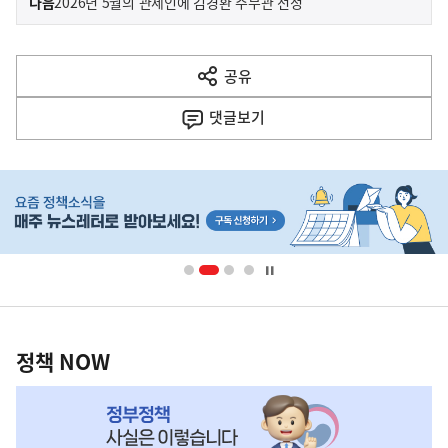
기
다음
2026년 5월의 관세인에 김경환 주무관 선정
사
전
다
공유
열
음
기
댓글
보기
기
사
히
단
배
너
영
정
역
책
정책 NOW
NOW,
MY