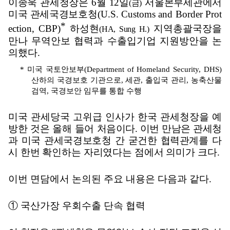
이종욱 관세청장은
6
월
12
일
서울본부세관에서
(
금
)
미국 관세국경보호청
(U.S. Customs and Border Prot
*
ection, CBP)
하성현
지역총괄국장을
(HA, Sung H.)
만나 무역안보 협력과 수출입기업 지원방안을 논
의했다
.
*
미국 국토안보부
(Department of Homeland Security, DHS)
산하의 국경보호 기관으로
,
세관
,
출입국 관리
,
농축산물
검역
,
국경보안 임무를 통합 수행
미국 관세당국 고위급 인사가 한국 관세청장을 예
방한 것은 올해 들어
처음이다
.
이번 만남은 관세청
과 미국 관세국경보호청 간 굳건한 협력관계를
다
시 한번 확인하는 자리였다는 점에서 의미가 크다
.
이번 면담에서 논의된 주요 내용은 다음과 같다
.
①
국산가장 우회수출 단속 협력