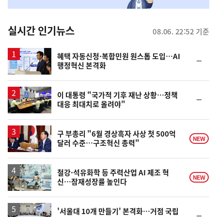
맞
춤
뉴
실시간 인기뉴스
08.06. 22:52 기준
스
혜택 자동신청·복합민원 원스톱 도입…AI
순
행정혁신 본격화
위
동
일
이 대통령 "국가적 기후 재난 상황…정책
순
대응 최대치로 올려야"
위
동
일
구 부총리 "6월 경상흑자 사상 첫 500억
NEW
달러 수준…구조혁신 총력"
철강·석유화학 등 주력산업 AI 제조 혁
NEW
신…잠재성장률 높인다
'서울대 10개 만들기' 본격화…거점 국립
순