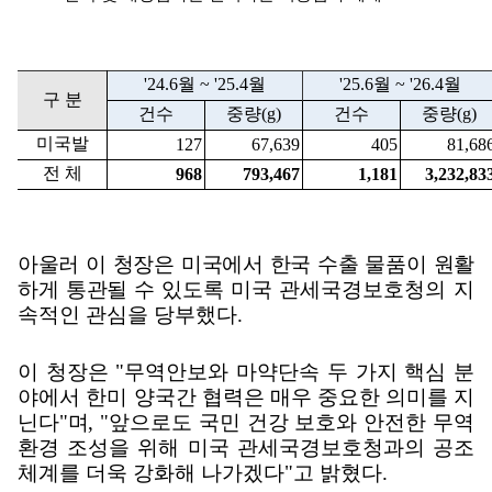
'24.6
월
~ '25.4
월
'25.6
월
~ '26.4
월
구 분
건수
중량
(g)
건수
중량
(g)
미국발
127
67,639
405
81,68
전 체
968
793,467
1,181
3,232,83
아울러 이 청장은 미국에서 한국 수출 물품이 원활
하게 통관될 수 있도록
미국 관세국경보호청의 지
속적인 관심을 당부했다
.
이 청장은
"
무역안보와 마약단속 두 가지 핵심 분
야에서 한미 양국간
협력은 매우 중요한 의미를 지
닌다
"
며
, "
앞으로도 국민 건강 보호와 안전한
무역
환경 조성을 위해 미국 관세국경보호청과의 공조
체계를 더욱 강화해 나가겠다
"
고 밝혔다
.