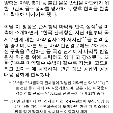
양측은 마약
,
총기 등 불법 물품 반입을 차단하기 위
한 그간의 공조 성과를
평가하고
,
향후 협력을 한층
더 확대해 나가기로 했다
.
*
이날 이 청장은
관세청의 마약류 단속 실적
을 미
측에 소개하면서
,
"
한국
관세청은 지난
4
월부터 국
**
제우편에 대한
'
마약 검사
2
차 저지선
'
을 본격 운
영 중이며
,
다른 모든 마약 반입경로에도
2
차 저지
선 구축을 추진하는 등 국경 단계에서 마약류 반입
원천 차단을 위해 노력하고 있다
"
고 강조했다
.
또
한 양측은 마약밀수 수법이 갈수록 지능화
·
고도화
되고 있다는 데 공감하며
,
관련 정보 공유와 공동
대응 강화에 합의했다
.
*
'25.6
월
~'26.4
월까지 관세청이 적발한 마약류는 약
3,300kg
으
로 전년 동기 대비
307%
증가
했으며
,
같은 기간 미국
發
마
약류 적발 규모는 약
82kg
로 전년 동기 대비
21%
증가
**
공항만 단계에서
1
차 검사를 마친 국제우편물이 부천
,
안양 등
5
개 내륙 거점 우편집중국에
도착하면 한번 더 엑스레이
판독 및 개장검사를 실시하는 이중검사 체계