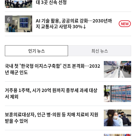
대 3곳 신속 선정
위
동
일
AI 기술 활용, 공공의료 강화…2030년까
NEW
지 교통사고 사망자 30%↓
인
인기 뉴스
최신 뉴스
기,
인
기
최
국내 첫 '한국형 이지스구축함' 건조 본격화…2032
뉴
년 해군 인도
신,
스
오
거주용 1주택, 시가 20억 원까지 종부세 과세 대상
늘
서 제외
의
영
보훈의료대상자, 인근 병·의원 등 치매 치료비 지원
상
받을 수 있어
,