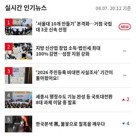
뉴
실시간 인기뉴스
08.07. 20:12 기준
스
'서울대 10개 만들기' 본격화…거점 국립
NEW
대 3곳 신속 선정
지방 신산업 창업 소득·법인세 최대
순
100% 감면…성장 지원 강화
위
동
일
'2026 주민등록 비대면 사실조사' 기간이
순
돌아왔어요!
위
동
일
세종시 행정수도 기능 완성 등 국토대전환
2
8대 과제 이달 중 발표
단
계
상
승
영
4
한국본색 黑, 불꽃으로 칠흑을 깨우다
상
단
계