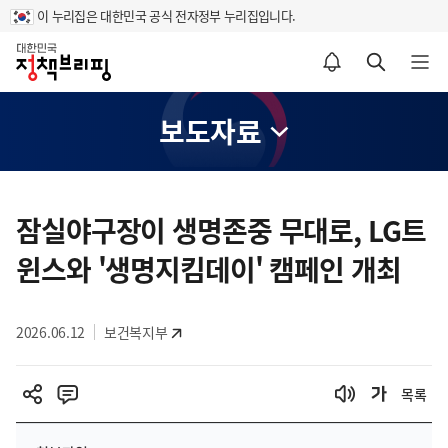
이 누리집은 대한민국 공식 전자정부 누리집입니다.
홈
알림설정 바로가기
검색 바로가기
메뉴 열기
보도자료
콘
텐
잠실야구장이 생명존중 무대로, LG트
츠
윈스와 '생명지킴데이' 캠페인 개최
영
역
2026.06.12
보건복지부
목록