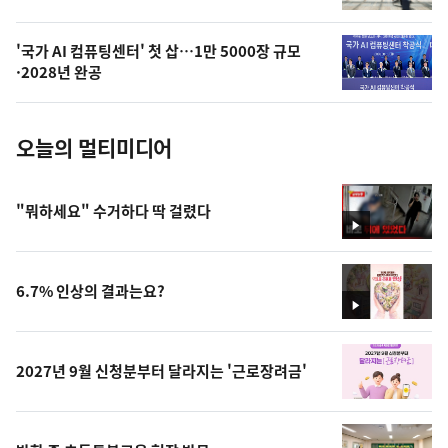
늘
의
'국가 AI 컴퓨팅센터' 첫 삽…1만 5000장 규모
사
·2028년 완공
진
오늘의 멀티미디어
"뭐하세요" 수거하다 딱 걸렸다
영
상
6.7% 인상의 결과는요?
영
상
2027년 9월 신청분부터 달라지는 '근로장려금'