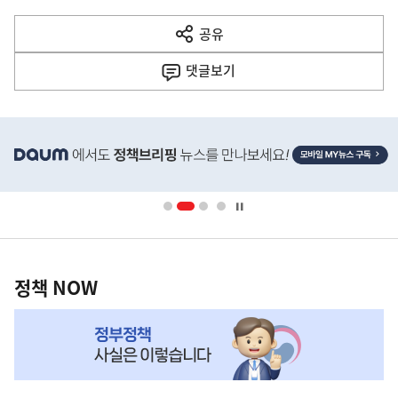
다
공유
열
음
기
댓글
보기
기
사
히
단
배
너
영
정
역
책
정책 NOW
NOW,
MY
맞
춤