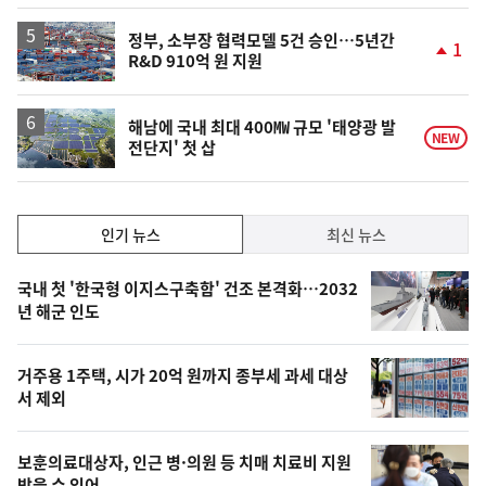
일
정부, 소부장 협력모델 5건 승인…5년간
1
R&D 910억 원 지원
단
계
상
승
해남에 국내 최대 400㎿ 규모 '태양광 발
NEW
전단지' 첫 삽
인
인기 뉴스
최신 뉴스
기,
인
기
최
국내 첫 '한국형 이지스구축함' 건조 본격화…2032
뉴
년 해군 인도
신,
스
오
거주용 1주택, 시가 20억 원까지 종부세 과세 대상
늘
서 제외
의
영
보훈의료대상자, 인근 병·의원 등 치매 치료비 지원
받을 수 있어