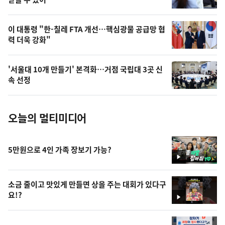
상
,
오
이 대통령 "한-칠레 FTA 개선…핵심광물 공급망 협
력 더욱 강화"
늘
의
'서울대 10개 만들기' 본격화…거점 국립대 3곳 신
사
속 선정
진
오늘의 멀티미디어
5만원으로 4인 가족 장보기 가능?
영
상
소금 줄이고 맛있게 만들면 상을 주는 대회가 있다구
요!?
영
상