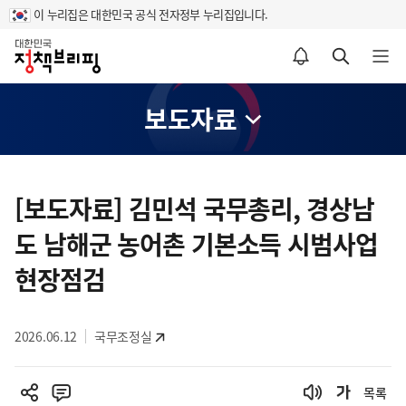
이 누리집은 대한민국 공식 전자정부 누리집입니다.
홈
알림설정 바로가기
검색 바로가기
메뉴 열기
보도자료
콘
텐
[보도자료] 김민석 국무총리, 경상남
츠
도 남해군 농어촌 기본소득 시범사업
영
역
현장점검
2026.06.12
국무조정실
목록