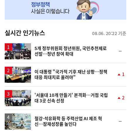
MY
맞
춤
뉴
실시간 인기뉴스
08.06. 20:22 기준
스
5개 정부위원회 청년위원, 국민추천제로
순
선발…청년 참여 확대
위
동
일
이 대통령 "국가적 기후 재난 상황…정책
1
대응 최대치로 올려야"
단
계
상
승
'서울대 10개 만들기' 본격화…거점 국립
2
대 3곳 신속 선정
단
계
상
승
철강·석유화학 등 주력산업 AI 제조 혁
순
신…잠재성장률 높인다
위
동