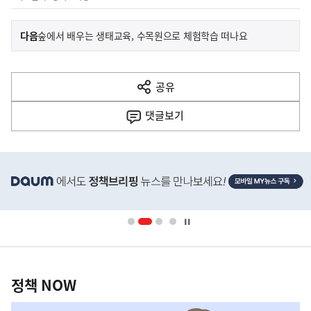
이
기
다음
숲에서 배우는 생태교육, 수목원으로 체험학습 떠나요
사
전
다
공유
열
음
기
댓글
보기
기
사
히
단
배
너
영
정
역
책
정책 NOW
NOW,