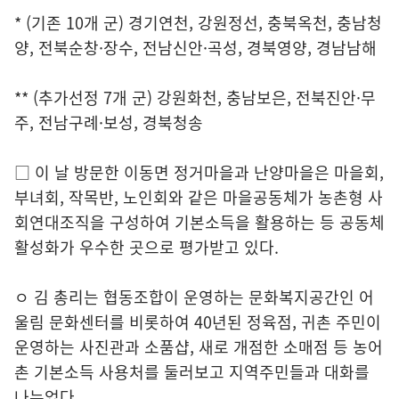
* (기존 10개 군) 경기연천, 강원정선, 충북옥천, 충남청
양, 전북순창·장수, 전남신안·곡성, 경북영양, 경남남해
** (추가선정 7개 군) 강원화천, 충남보은, 전북진안·무
주, 전남구례·보성, 경북청송
□ 이 날 방문한 이동면 정거마을과 난양마을은 마을회,
부녀회, 작목반, 노인회와 같은 마을공동체가 농촌형 사
회연대조직을 구성하여 기본소득을 활용하는 등 공동체
활성화가 우수한 곳으로 평가받고 있다.
ㅇ 김 총리는 협동조합이 운영하는 문화복지공간인 어
울림 문화센터를 비롯하여 40년된 정육점, 귀촌 주민이
운영하는 사진관과 소품샵, 새로 개점한 소매점 등 농어
촌 기본소득 사용처를 둘러보고 지역주민들과 대화를
나누었다.