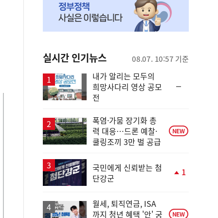
실시간 인기뉴스
08.07. 10:57 기준
내가 알리는 모두의
순
희망사다리 영상 공모
위
전
동
일
폭염·가뭄 장기화 총
력 대응…드론 예찰·
NEW
쿨링조끼 3만 벌 공급
국민에게 신뢰받는 첨
1
단강군
단
계
상
월세, 퇴직연금, ISA
승
까지 청년 혜택 '안' 궁
NEW