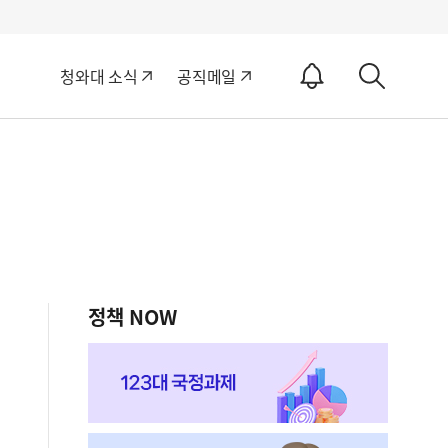
알
청와대 소식
공직메일
림
상
ON
세
검
색
정책 NOW