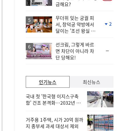
금해요?
무더위 잊는 궁궐 피
2
서, 창덕궁 약방에서
단
달이는 '조선 왕실 보
계
양 비법'
하
락
선크림, 그렇게 바르
순
면 차단이 아니라 차
위
단 당해요!
동
일
인기뉴스
최신뉴스
국내 첫 '한국형 이지스구축
함' 건조 본격화…2032년 해
군 인도
거주용 1주택, 시가 20억 원까
지 종부세 과세 대상서 제외