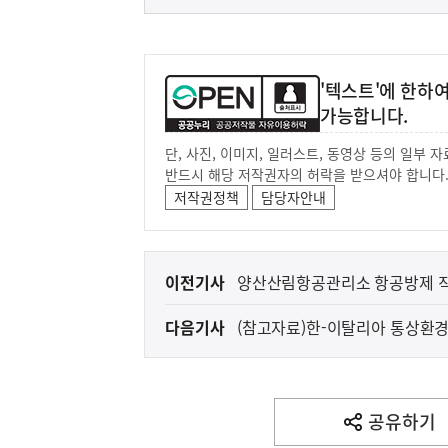
'텍스트'에 한하
가능합니다.
단, 사진, 이미지, 일러스트, 동영상 등의 일부
반드시 해당 저작권자의 허락을 받으셔야 합니다
저작권정책
담당자안내
이
이전기사
양산산림항공관리소 항공방제 
전
다음기사
(참고자료)한-이탈리아 통상환경
다
음
기
사
공유하기
열
기