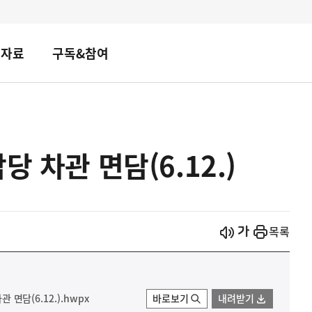
책자료
구독&참여
당 차관 면담(6.12.)
시작
열기
목록
 면담(6.12.).hwpx
바로보기
내려받기