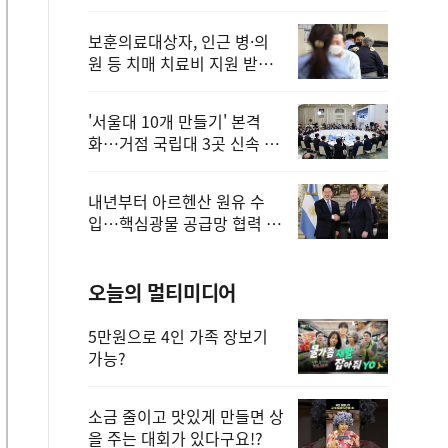
보훈의료대상자, 인근 병·의
원 등 치매 치료비 지원 받을
수 있어
'서울대 10개 만들기' 본격
화…거점 국립대 3곳 신속 선
정
내년부터 아르헨산 원유 수
입…핵심광물 공급망 협력 체
계 마련
오늘의 멀티미디어
5만원으로 4인 가족 장보기
가능?
소금 줄이고 맛있게 만들면 상
을 주는 대회가 있다구요!?