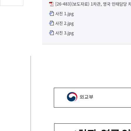
글
[26-483](보도자료) 1차관, 영국 인태담당 차관
수
사진 1.jpg
(클
사진 2.jpg
릭
시
사진 3.jpg
댓
글
로
이
동)