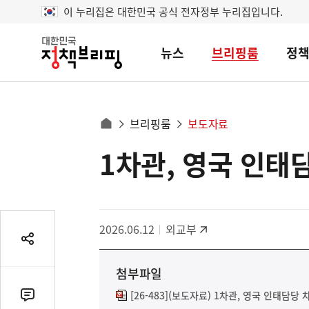
이 누리집은 대한민국 공식 전자정부 누리집입니다.
뉴스
브리핑룸
정
대
한
민
국
정
사
브리핑룸
보도자료
책
홈
브
이
으
1차관, 영국 인태담
콘
리
트
로
핑
텐
이
츠
동
영
경
2026.06.12
외교부
역
로
공
유
첨부파일
열
기
[26-483](보도자료) 1차관, 영국 인태담당 차관
댓