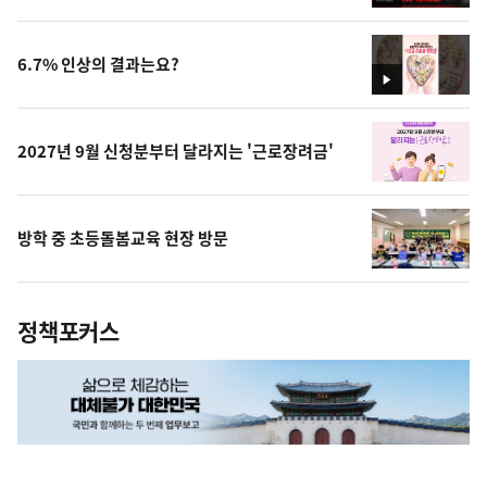
영
상
6.7% 인상의 결과는요?
영
상
2027년 9월 신청분부터 달라지는 '근로장려금'
방학 중 초등돌봄교육 현장 방문
정책포커스