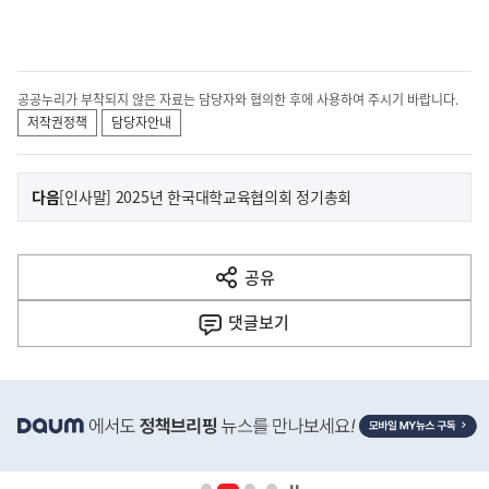
공공누리가 부착되지 않은 자료는 담당자와 협의한 후에 사용하여 주시기 바랍니다.
저작권정책
담당자안내
이
기
다음
[인사말] 2025년 한국대학교육협의회 정기총회
사
전
다
공유
열
음
기
댓글
보기
기
사
히
단
배