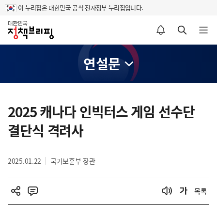
이 누리집은 대한민국 공식 전자정부 누리집입니다.
홈
알림설정 바로가기
검색 바로가기
메뉴 열기
연설문
콘
텐
2025 캐나다 인빅터스 게임 선수단
츠
결단식 격려사
영
역
2025.01.22
국가보훈부 장관
목록