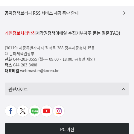
공지
정책브리핑 RSS 서비스 제공 중단 안내
개인정보처리방침
저작권정책
이메일 수집거부
자주 묻는 질문(FAQ)
(30119) 세종특별자치시 갈매로 388 정부세종청사 15동
© 문화체육관광부
전화
044-203-3555 (월-금 09:00 - 18:00, 공휴일 제외)
팩스
044-203-3488
대표메일
webmaster@korea.kr
관련사이트
페
X
네
유
인
이
바
이
튜
스
스
로
버
브
타
PC 버전
북
가
포
바
그