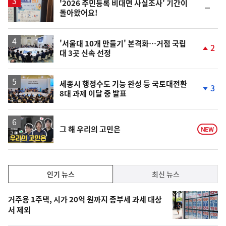
'2026 주민등록 비대면 사실조사' 기간이
순
돌아왔어요!
위
동
일
'서울대 10개 만들기' 본격화…거점 국립
2
대 3곳 신속 선정
단
계
상
승
세종시 행정수도 기능 완성 등 국토대전환
3
8대 과제 이달 중 발표
단
계
하
락
영
그 해 우리의 고민은
NEW
상
인
인기 뉴스
최신 뉴스
기,
인
기
최
거주용 1주택, 시가 20억 원까지 종부세 과세 대상
뉴
서 제외
신,
스