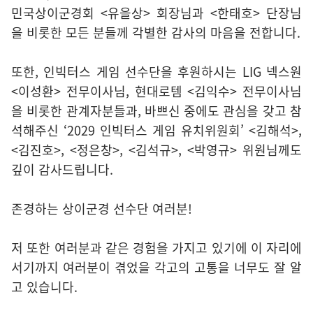
민국상이군경회 <유을상> 회장님과 <한태호> 단장님
을 비롯한 모든 분들께 각별한 감사의 마음을 전합니다.
또한, 인빅터스 게임 선수단을 후원하시는 LIG 넥스원
<이성환> 전무이사님, 현대로템 <김익수> 전무이사님
을 비롯한 관계자분들과, 바쁘신 중에도 관심을 갖고 참
석해주신 ‘2029 인빅터스 게임 유치위원회’ <김해석>,
<김진호>, <정은창>, <김석규>, <박영규> 위원님께도
깊이 감사드립니다.
존경하는 상이군경 선수단 여러분!
저 또한 여러분과 같은 경험을 가지고 있기에 이 자리에
서기까지 여러분이 겪었을 각고의 고통을 너무도 잘 알
고 있습니다.