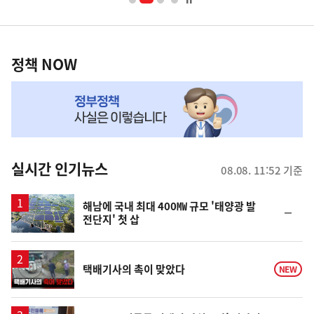
너
영
정
역
책
정책 NOW
NOW,
MY
맞
춤
뉴
실시간 인기뉴스
08.08. 11:52 기준
스
해남에 국내 최대 400㎿ 규모 '태양광 발
순
전단지' 첫 삽
위
동
일
영
택배기사의 촉이 맞았다
NEW
상