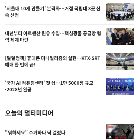
오
'서울대 10개 만들기' 본격화…거점 국립대 3곳 신
늘
속 선정
의
영
내년부터 아르헨산 원유 수입…핵심광물 공급망 협
상
력 체계 마련
,
오
[달달정책] 휴대폰 미니멀리즘의 실현…KTX·SRT
예매 한 번에 끝!
늘
의
'국가 AI 컴퓨팅센터' 첫 삽…1만 5000장 규모
사
·2028년 완공
진
오늘의 멀티미디어
"뭐하세요" 수거하다 딱 걸렸다