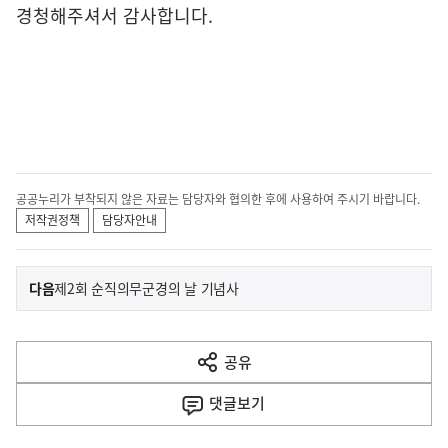
경청해주셔서 감사합니다.
공공누리가 부착되지 않은 자료는 담당자와 협의한 후에 사용하여 주시기 바랍니다.
저작권정책
담당자안내
이
기
다음
제2회 순직의무군경의 날 기념사
사
전
다
공유
열
음
기
댓글
보기
기
사