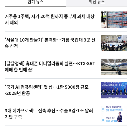
인
인기 뉴스
최신 뉴스
기,
인
기
최
거주용 1주택, 시가 20억 원까지 종부세 과세 대상
뉴
서 제외
신,
스
오
'서울대 10개 만들기' 본격화…거점 국립대 3곳 신
늘
속 선정
의
영
[달달정책] 휴대폰 미니멀리즘의 실현…KTX·SRT
상
예매 한 번에 끝!
,
오
'국가 AI 컴퓨팅센터' 첫 삽…1만 5000장 규모
·2028년 완공
늘
의
3대 메가프로젝트 신속 추진…수출 5강·1조 달러
사
기반 구축
진