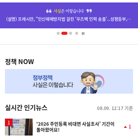
히
단
(설명) 프레시안, "인신매매방지법 걸린 '우즈벡 인력 송출'...성평등부,노동·법무부에 개선 요청" 관련
배
너
영
정
역
책
정책 NOW
NOW,
MY
맞
춤
뉴
실시간 인기뉴스
08.09. 12:17 기준
스
'2026 주민등록 비대면 사실조사' 기간이
1
돌아왔어요!
단
계