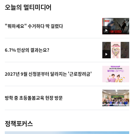
오늘의 멀티미디어
"뭐하세요" 수거하다 딱 걸렸다
영
상
6.7% 인상의 결과는요?
영
상
2027년 9월 신청분부터 달라지는 '근로장려금'
방학 중 초등돌봄교육 현장 방문
정책포커스