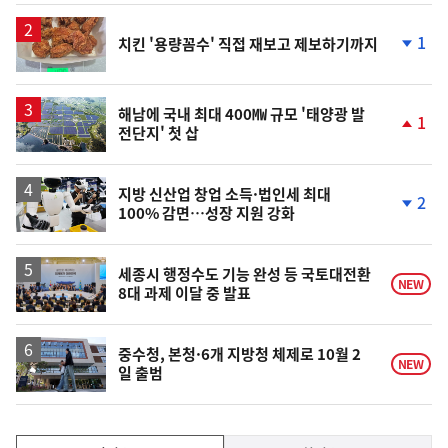
상
승
1
치킨 '용량꼼수' 직접 재보고 제보하기까지
단
계
하
락
해남에 국내 최대 400㎿ 규모 '태양광 발
1
전단지' 첫 삽
단
계
상
승
지방 신산업 창업 소득·법인세 최대
2
100% 감면…성장 지원 강화
단
계
하
락
세종시 행정수도 기능 완성 등 국토대전환
NEW
8대 과제 이달 중 발표
중수청, 본청·6개 지방청 체제로 10월 2
NEW
일 출범