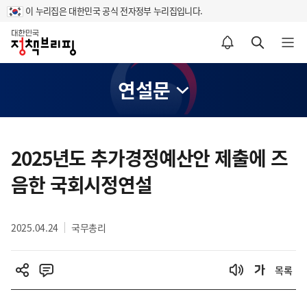
이 누리집은 대한민국 공식 전자정부 누리집입니다.
홈
알림설정 바로가기
검색 바로가기
메뉴 열기
연설문
콘
텐
2025년도 추가경정예산안 제출에 즈
츠
음한 국회시정연설
영
역
2025.04.24
국무총리
목록