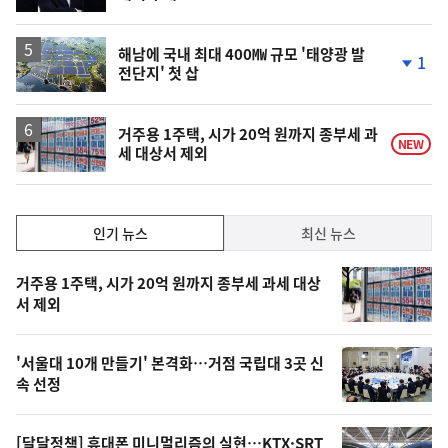
해남에 국내 최대 400㎿ 규모 '태양광 발
1
전단지' 첫 삽
단
계
하
락
거주용 1주택, 시가 20억 원까지 종부세 과
NEW
세 대상서 제외
인
인기 뉴스
최신 뉴스
기,
인
기
최
거주용 1주택, 시가 20억 원까지 종부세 과세 대상
뉴
서 제외
신,
스
오
'서울대 10개 만들기' 본격화…거점 국립대 3곳 신
늘
속 선정
의
영
[달달정책] 휴대폰 미니멀리즘의 실현…KTX·SRT