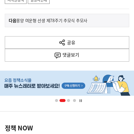
저작권정책
담당자안내
이
기
다음
몽양 여운형 선생 제78주기 추모식 추모사
사
전
다
공유
열
음
기
댓글
보기
기
사
히
단
배
너
영
정
역
책
정책 NOW