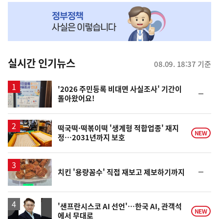
NOW,
MY
맞
춤
뉴
실시간 인기뉴스
08.09. 18:37 기준
스
'2026 주민등록 비대면 사실조사' 기간이
순
돌아왔어요!
위
동
일
떡국떡·떡볶이떡 '생계형 적합업종' 재지
NEW
정…2031년까지 보호
순
치킨 '용량꼼수' 직접 재보고 제보하기까지
위
동
일
'샌프란시스코 AI 선언'…한국 AI, 관객석
NEW
에서 무대로