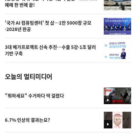
상
예매 한 번에 끝!
,
오
'국가 AI 컴퓨팅센터' 첫 삽…1만 5000장 규모
·2028년 완공
늘
의
3대 메가프로젝트 신속 추진…수출 5강·1조 달러
사
기반 구축
진
오늘의 멀티미디어
"뭐하세요" 수거하다 딱 걸렸다
영
상
6.7% 인상의 결과는요?
영
상