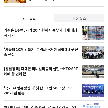
단
계
하
락
인
인기 뉴스
최신 뉴스
기,
인
기
최
거주용 1주택, 시가 20억 원까지 종부세 과세 대상
뉴
서 제외
신,
스
오
'서울대 10개 만들기' 본격화…거점 국립대 3곳 신
늘
속 선정
의
영
[달달정책] 휴대폰 미니멀리즘의 실현…KTX·SRT
상
예매 한 번에 끝!
,
오
'국가 AI 컴퓨팅센터' 첫 삽…1만 5000장 규모
·2028년 완공
늘
의
3대 메가프로젝트 신속 추진…수출 5강·1조 달러