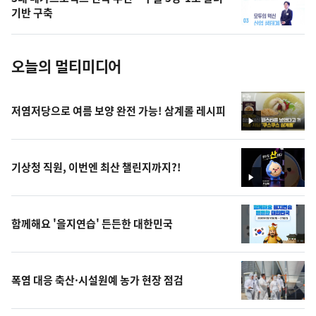
사
기반 구축
진
오늘의 멀티미디어
저염저당으로 여름 보양 완전 가능! 삼계롤 레시피
영
상
기상청 직원, 이번엔 최산 챌린지까지?!
영
상
함께해요 '을지연습' 든든한 대한민국
폭염 대응 축산·시설원예 농가 현장 점검