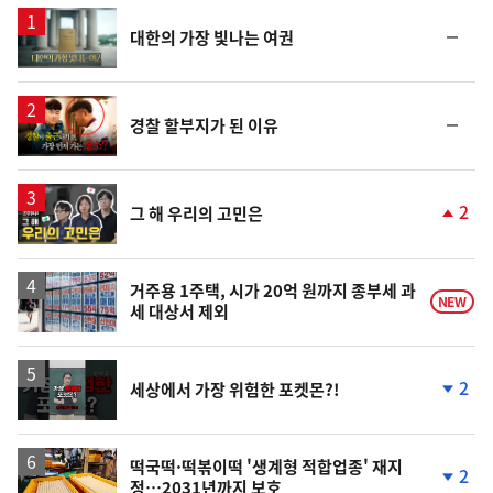
스
영
순
대한의 가장 빛나는 여권
상
위
동
일
영
순
경찰 할부지가 된 이유
상
위
동
일
영
2
그 해 우리의 고민은
상
단
계
상
승
거주용 1주택, 시가 20억 원까지 종부세 과
NEW
세 대상서 제외
영
2
세상에서 가장 위험한 포켓몬?!
상
단
계
하
락
떡국떡·떡볶이떡 '생계형 적합업종' 재지
2
정…2031년까지 보호