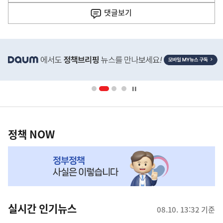
기
댓글
보기
기
사
히
단
배
너
영
정
역
책
정책 NOW
NOW,
MY
맞
춤
뉴
실시간 인기뉴스
08.10. 13:32 기준