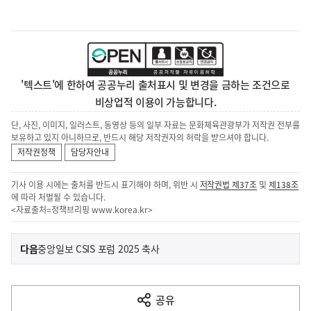
'텍스트'에 한하여 공공누리 출처표시 및 변경을 금하는 조건으로
비상업적 이용이 가능합니다.
단, 사진, 이미지, 일러스트, 동영상 등의 일부 자료는 문화체육관광부가 저작권 전부를
보유하고 있지 아니하므로, 반드시 해당 저작권자의 허락을 받으셔야 합니다.
저작권정책
담당자안내
기사 이용 시에는 출처를 반드시 표기해야 하며, 위반 시
저작권법 제37조
및
제138조
에 따라 처벌될 수 있습니다.
<자료출처=정책브리핑
www.korea.kr
>
이
기
다음
중앙일보 CSIS 포럼 2025 축사
사
전
다
공유
열
음