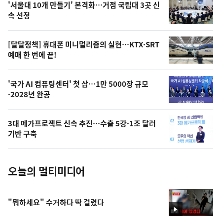
'서울대 10개 만들기' 본격화…거점 국립대 3곳 신
늘
속 선정
의
영
[달달정책] 휴대폰 미니멀리즘의 실현…KTX·SRT
상
예매 한 번에 끝!
,
오
'국가 AI 컴퓨팅센터' 첫 삽…1만 5000장 규모
·2028년 완공
늘
의
3대 메가프로젝트 신속 추진…수출 5강·1조 달러
사
기반 구축
진
오늘의 멀티미디어
"뭐하세요" 수거하다 딱 걸렸다
영