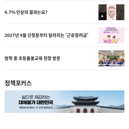
상
6.7% 인상의 결과는요?
영
상
2027년 9월 신청분부터 달라지는 '근로장려금'
방학 중 초등돌봄교육 현장 방문
정책포커스