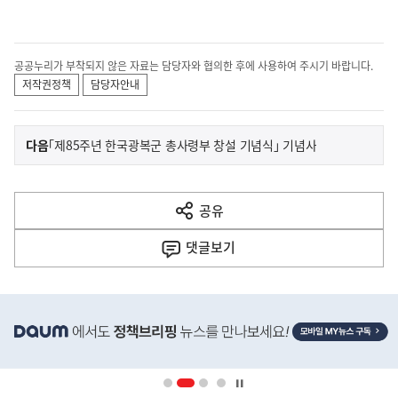
공공누리가 부착되지 않은 자료는 담당자와 협의한 후에 사용하여 주시기 바랍니다.
저작권정책
담당자안내
이
기
다음
｢제85주년 한국광복군 총사령부 창설 기념식｣ 기념사
사
전
다
공유
열
음
기
댓글
보기
기
사
히
단
배
너