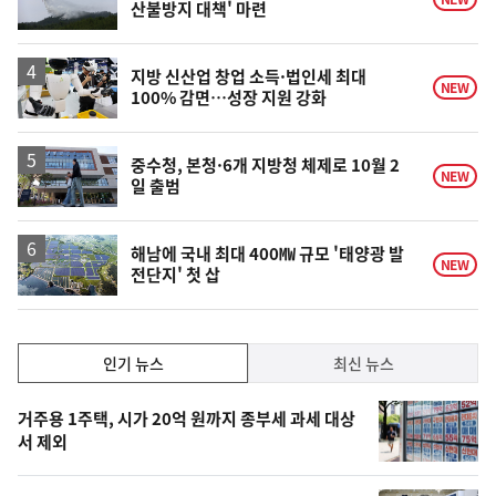
산불방지 대책' 마련
지방 신산업 창업 소득·법인세 최대
NEW
100% 감면…성장 지원 강화
중수청, 본청·6개 지방청 체제로 10월 2
NEW
일 출범
해남에 국내 최대 400㎿ 규모 '태양광 발
NEW
전단지' 첫 삽
인
인기 뉴스
최신 뉴스
기,
인
기
최
거주용 1주택, 시가 20억 원까지 종부세 과세 대상
뉴
서 제외
신,
스
오