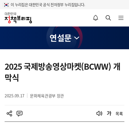
이 누리집은 대한민국 공식 전자정부 누리집입니다.
홈
알림설정 바로가기
검색 바로가기
메뉴 열기
연설문
콘
텐
2025 국제방송영상마켓(BCWW) 개
츠
막식
영
역
2025.09.17
문화체육관광부 장관
목록