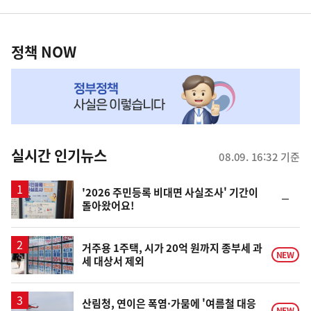
영
정
역
책
정책 NOW
NOW,
MY
맞
춤
뉴
실시간 인기뉴스
08.09. 16:32 기준
스
'2026 주민등록 비대면 사실조사' 기간이
순
돌아왔어요!
위
동
일
거주용 1주택, 시가 20억 원까지 종부세 과
NEW
세 대상서 제외
산림청, 연이은 폭염·가뭄에 '여름철 대응
NEW