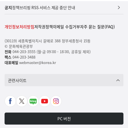
공지
정책브리핑 RSS 서비스 제공 중단 안내
개인정보처리방침
저작권정책
이메일 수집거부
자주 묻는 질문(FAQ)
(30119) 세종특별자치시 갈매로 388 정부세종청사 15동
© 문화체육관광부
전화
044-203-3555 (월-금 09:00 - 18:00, 공휴일 제외)
팩스
044-203-3488
대표메일
webmaster@korea.kr
관련사이트
페
X
네
유
인
이
바
이
튜
스
스
로
버
브
타
PC 버전
북
가
포
바
그