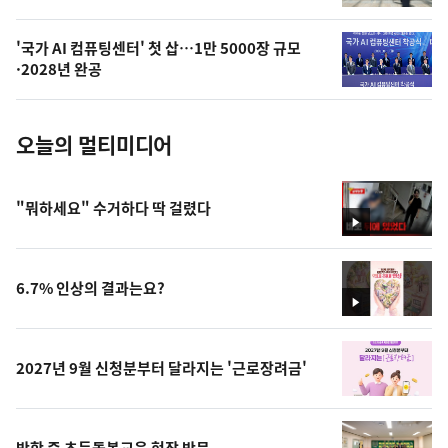
늘
의
'국가 AI 컴퓨팅센터' 첫 삽…1만 5000장 규모
사
·2028년 완공
진
오늘의 멀티미디어
"뭐하세요" 수거하다 딱 걸렸다
영
상
6.7% 인상의 결과는요?
영
상
2027년 9월 신청분부터 달라지는 '근로장려금'
방학 중 초등돌봄교육 현장 방문