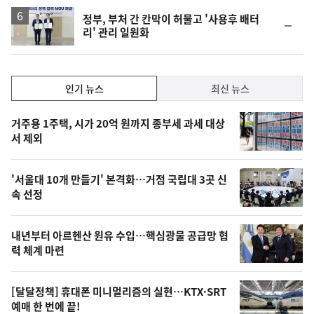
정부, 부처 간 칸막이 허물고 '사용후 배터
순
리' 관리 일원화
위
동
일
인
인기 뉴스
최신 뉴스
기,
인
기
최
거주용 1주택, 시가 20억 원까지 종부세 과세 대상
뉴
서 제외
신,
스
오
'서울대 10개 만들기' 본격화…거점 국립대 3곳 신
늘
속 선정
의
영
내년부터 아르헨산 원유 수입…핵심광물 공급망 협
상
력 체계 마련
,
오
[달달정책] 휴대폰 미니멀리즘의 실현…KTX·SRT
예매 한 번에 끝!