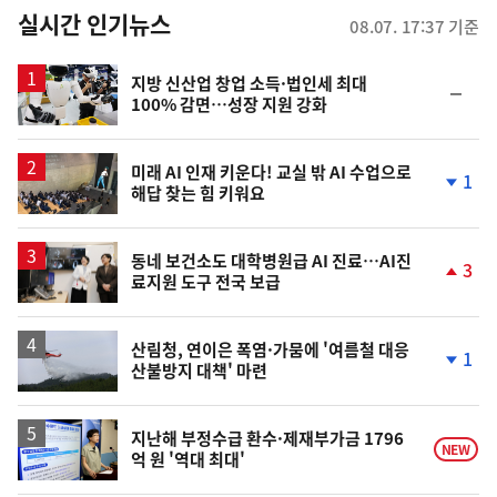
뉴
실시간 인기뉴스
08.07. 17:37 기준
스
지방 신산업 창업 소득·법인세 최대
순
100% 감면…성장 지원 강화
위
동
일
미래 AI 인재 키운다! 교실 밖 AI 수업으로
1
해답 찾는 힘 키워요
단
계
하
락
동네 보건소도 대학병원급 AI 진료…AI진
3
료지원 도구 전국 보급
단
계
상
승
산림청, 연이은 폭염·가뭄에 '여름철 대응
1
산불방지 대책' 마련
단
계
하
락
지난해 부정수급 환수·제재부가금 1796
NEW
억 원 '역대 최대'