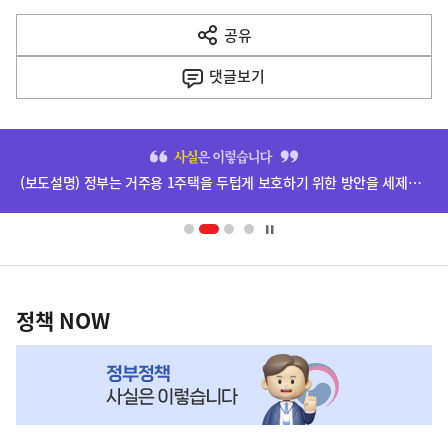
다
공유
열
음
기
댓글
보기
기
사
히
단
(보도설명) 정부는 거주용 1주택을 두텁게 보호하기 위한 방안을 세제개편안에 담았습니다.
배
너
영
정
역
책
정책 NOW
NOW,
MY
맞
춤