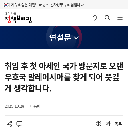
이 누리집은 대한민국 공식 전자정부 누리집입니다.
홈
알림설정 바로가기
검색 바로가기
메뉴 열기
연설문
콘
텐
취임 후 첫 아세안 국가 방문지로 오랜
츠
우호국 말레이시아를 찾게 되어 뜻깊
영
역
게 생각합니다.
2025.10.28
대통령
목록