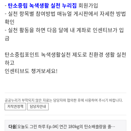
-
탄소중립 녹색생활 실천 누리집
회원가입
- 실천 항목별 참여방법 매뉴얼 게시판에서 자세한 방법
확인
- 실천 활동을 하면 다음 달에 내 계좌로 인센티브가 입
금
탄소중립포인트 녹색생활실천 제도로 친환경 생활 실천
하고
인센티브도 챙겨보세요!
공공누리가 부착되지 않은 자료는 담당자와 협의한 후에 사용하여 주시기 바랍니다.
저작권정책
담당자안내
이
기
다음
[오늘도 그린 하루 Ep.04] 연간 180kg의 탄소배출량을 줄이는 방법은?