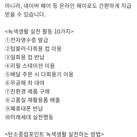
아니라, 네이버 페이 등 온라인 페이로도 간편하게 지급
받을 수 있습니다.
<녹색생활 실천 활동 10가지>
①전자영수증 발급
②텀블러·다회용 컵 이용
③일회용 컵 반납
④리필 스테이션 이용
⑤배달 주문 시 다회용기 이용
⑥무공해 차 대여
⑦친환경 제품 구매
⑧고품질 재활용품 배출
⑨폐휴대폰 반납
⑩미래세대 실천행동
<탄소중립포인트 녹색생활 실천하는 방법>