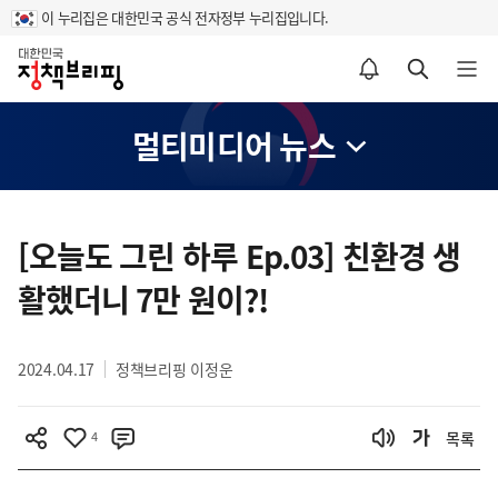
이 누리집은 대한민국 공식 전자정부 누리집입니다.
홈
알림설정 바로가기
검색 바로가기
메뉴 열기
멀티미디어 뉴스
콘
텐
[오늘도 그린 하루 Ep.03] 친환경 생
츠
활했더니 7만 원이?!
영
역
2024.04.17
정책브리핑 이정운
4
목록