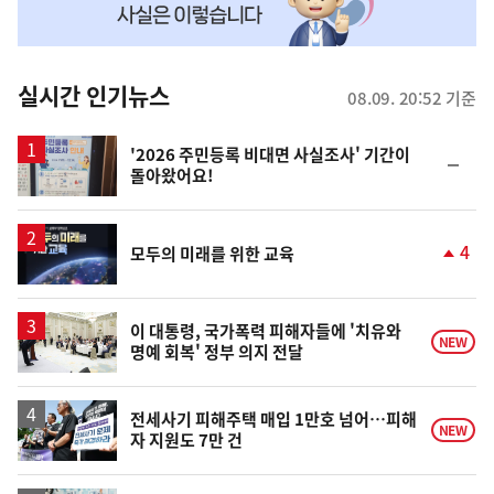
맞
춤
뉴
실시간 인기뉴스
08.09. 20:52 기준
스
'2026 주민등록 비대면 사실조사' 기간이
순
돌아왔어요!
위
동
일
4
모두의 미래를 위한 교육
단
계
상
승
이 대통령, 국가폭력 피해자들에 '치유와
NEW
명예 회복' 정부 의지 전달
전세사기 피해주택 매입 1만호 넘어…피해
NEW
자 지원도 7만 건