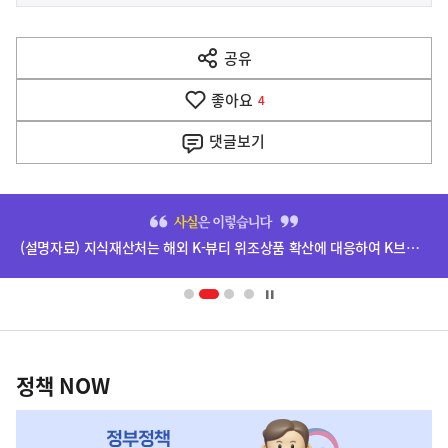
사
전
다
공유
열
음
기
좋아요
기
4
사
댓글
보기
히
단
(설명자료) 지식재산처는 해외 K-뷰티 위조상품 확산에 대응하여 K브랜드 정부인증, 유통차단, 국제공조까지 K-브랜드 보호를 강화하고 있습니다.
배
너
영
정
역
책
정책 NOW
NOW,
MY