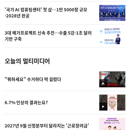
,
오
'국가 AI 컴퓨팅센터' 첫 삽…1만 5000장 규모
·2028년 완공
늘
의
3대 메가프로젝트 신속 추진…수출 5강·1조 달러
사
기반 구축
진
오늘의 멀티미디어
"뭐하세요" 수거하다 딱 걸렸다
영
상
6.7% 인상의 결과는요?
영
상
2027년 9월 신청분부터 달라지는 '근로장려금'