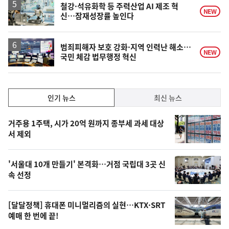
철강·석유화학 등 주력산업 AI 제조 혁
NEW
신…잠재성장률 높인다
범죄피해자 보호 강화·지역 인력난 해소…
NEW
국민 체감 법무행정 혁신
인
인기 뉴스
최신 뉴스
기,
인
기
최
거주용 1주택, 시가 20억 원까지 종부세 과세 대상
뉴
서 제외
신,
스
오
'서울대 10개 만들기' 본격화…거점 국립대 3곳 신
늘
속 선정
의
영
[달달정책] 휴대폰 미니멀리즘의 실현…KTX·SRT
상
예매 한 번에 끝!