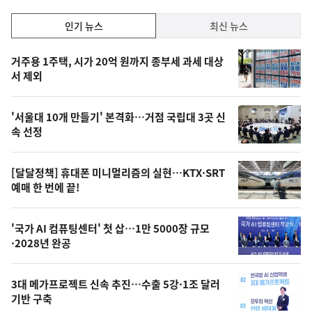
인
인기 뉴스
최신 뉴스
기,
인
기
최
거주용 1주택, 시가 20억 원까지 종부세 과세 대상
뉴
서 제외
신,
스
오
'서울대 10개 만들기' 본격화…거점 국립대 3곳 신
늘
속 선정
의
영
[달달정책] 휴대폰 미니멀리즘의 실현…KTX·SRT
상
예매 한 번에 끝!
,
오
'국가 AI 컴퓨팅센터' 첫 삽…1만 5000장 규모
·2028년 완공
늘
의
3대 메가프로젝트 신속 추진…수출 5강·1조 달러
사
기반 구축