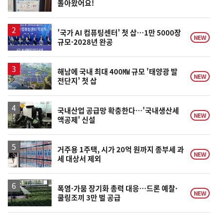
돌아왔어요!
위
동
일
'국가 AI 컴퓨팅센터' 첫 삽…1만 5000장
NEW
규모·2028년 완공
해남에 국내 최대 400㎿ 규모 '태양광 발
NEW
전단지' 첫 삽
국내산업 공급망 확충한다…'국내생산세
NEW
액공제' 신설
거주용 1주택, 시가 20억 원까지 종부세 과
NEW
세 대상서 제외
폭염·가뭄 장기화 총력 대응…드론 예찰·
NEW
쿨링조끼 3만 벌 공급