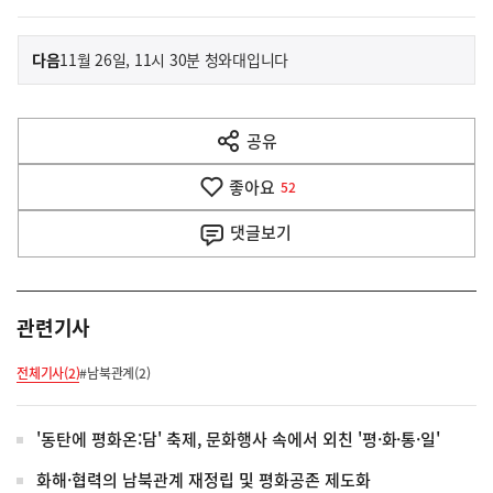
이
기
다음
11월 26일, 11시 30분 청와대입니다
사
전
다
공유
열
음
기
좋아요
기
52
사
댓글
보기
관련기사
전체기사(2)
#남북관계(2)
'동탄에 평화온:담' 축제, 문화행사 속에서 외친 '평·화·통·일'
화해·협력의 남북관계 재정립 및 평화공존 제도화