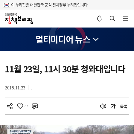
이 누리집은 대한민국 공식 전자정부 누리집입니다.
홈
알림설정 바로가기
검색 바로가기
메뉴 열기
멀티미디어 뉴스
콘
텐
11월 23일, 11시 30분 청와대입니다
츠
영
2018.11.23
.
역
52
목록