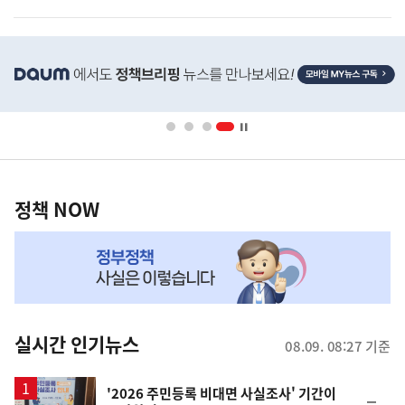
히
단
배
너
영
정
역
책
정책 NOW
NOW,
MY
맞
춤
뉴
실시간 인기뉴스
08.09. 08:27 기준
스
'2026 주민등록 비대면 사실조사' 기간이
순