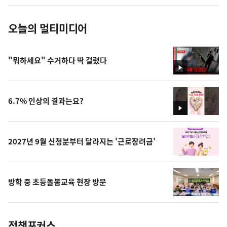
진
오늘의 멀티미디어
"뭐하세요" 수거하다 딱 걸렸다
영
상
6.7% 인상의 결과는요?
영
상
2027년 9월 신청분부터 달라지는 '근로장려금'
방학 중 초등돌봄교육 현장 방문
정책포커스