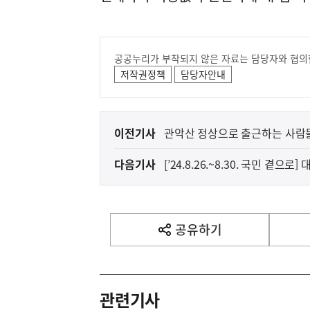
공공누리가 부착되지 않은 자료는 담당자와 협의
저작권정책
담당자안내
이
이전기사
관악산 정상으로 출근하는 사람
전
다음기사
[’24.8.26.~8.30. 국민 곁으로
다
음
기
사
공유하기
열
기
영
역
관련기사