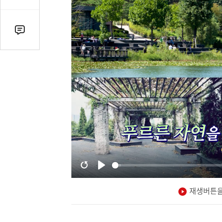
감
수
댓
글
수
(클
릭
시
댓
글
로
이
동)
재생버튼을