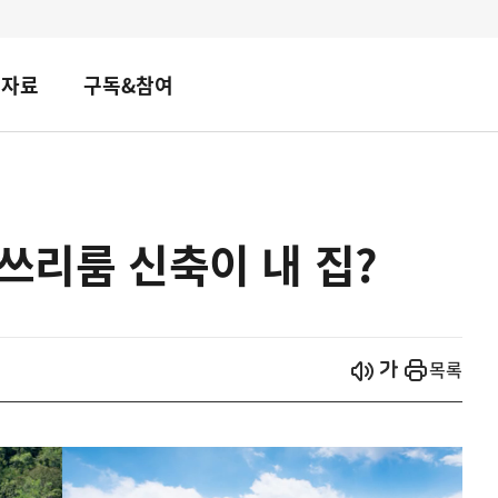
책자료
구독&참여
 쓰리룸 신축이 내 집?
시작
열기
목록