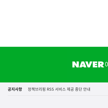
(보도설명) 정부는
재정경제부
하
단
배
너
영
역
공지사항
정책브리핑 RSS 서비스 제공 중단 안내