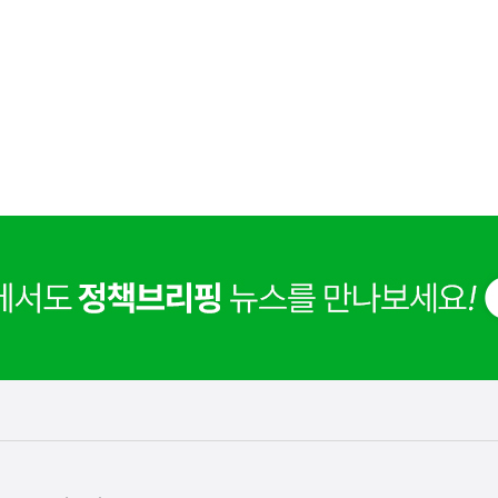
사
 거주용 1주택을 두텁게 보호하기 위한 방안을 세제개
실
은
이
렇
습
니
다