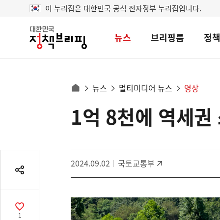
이 누리집은 대한민국 공식 전자정부 누리집입니다.
뉴스
브리핑룸
정
대
한
민
국
정
사
뉴스
멀티미디어 뉴스
영상
책
홈
브
이
으
1억 8천에 역세권
콘
리
트
로
핑
텐
이
츠
동
영
경
2024.09.02
국토교통부
역
로
공
유
열
기
공
1