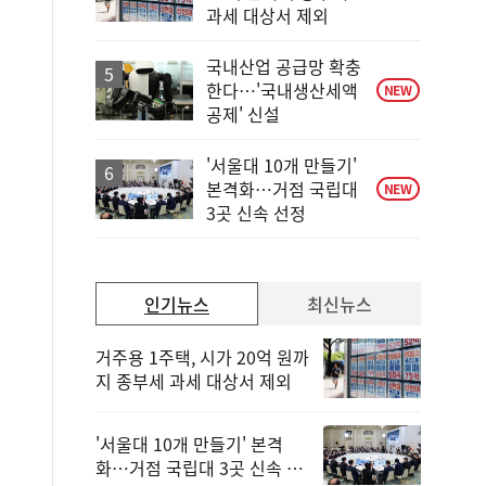
단
과세 대상서 제외
계
하
락
국내산업 공급망 확충
한다…'국내생산세액
NEW
공제' 신설
'서울대 10개 만들기'
본격화…거점 국립대
NEW
3곳 신속 선정
인기뉴스
최신뉴스
거주용 1주택, 시가 20억 원까
지 종부세 과세 대상서 제외
'서울대 10개 만들기' 본격
화…거점 국립대 3곳 신속 선