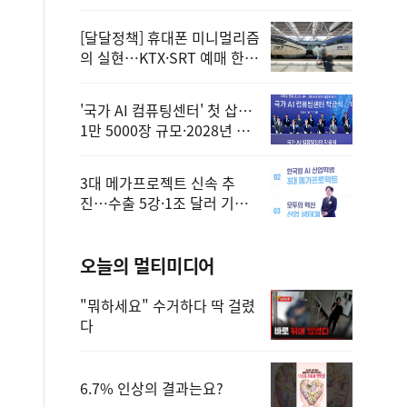
정
[달달정책] 휴대폰 미니멀리즘
의 실현…KTX·SRT 예매 한
번에 끝!
'국가 AI 컴퓨팅센터' 첫 삽…
1만 5000장 규모·2028년 완
공
3대 메가프로젝트 신속 추
진…수출 5강·1조 달러 기반
구축
오늘의 멀티미디어
"뭐하세요" 수거하다 딱 걸렸
다
6.7% 인상의 결과는요?