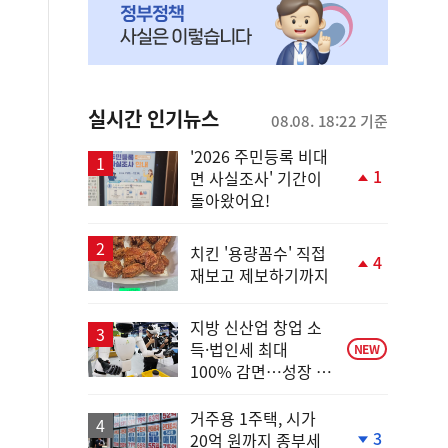
실시간 인기뉴스
08.08. 18:22 기준
'2026 주민등록 비대
1
면 사실조사' 기간이
단
돌아왔어요!
계
상
승
치킨 '용량꼼수' 직접
4
재보고 제보하기까지
단
계
상
지방 신산업 창업 소
승
득·법인세 최대
NEW
100% 감면…성장 지
원 강화
거주용 1주택, 시가
3
20억 원까지 종부세