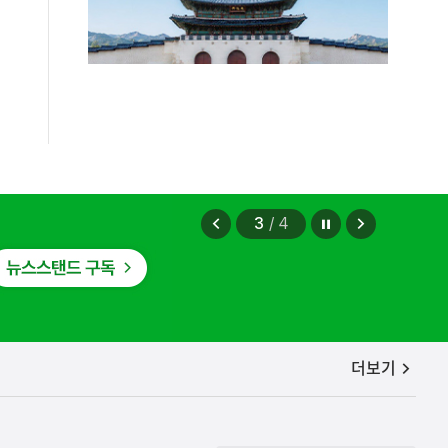
편안에 담았습니다.
2026.08.07
정지
이
다
3
/
4
전
음
보
보
기
기
공지사항
더보기