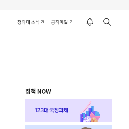
알
청와대 소식
공직메일
림
상
ON
세
검
색
정책 NOW