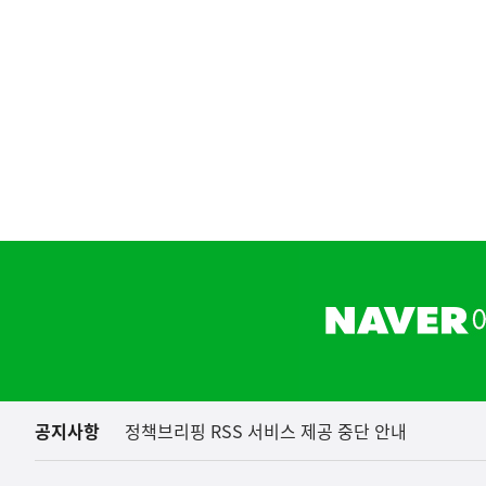
(설명) 프레시안, "인
고용노동부
하
단
배
너
영
역
공지사항
정책브리핑 RSS 서비스 제공 중단 안내