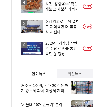
치킨 '용량꼼수' 직접
NEW
재보고 제보하기까지
정상외교로 국익 넓히
고 재외국민 더 촘촘
NEW
히 지킨다
2026년 기상청 상반
기 주요 성과를 통한
NEW
국민 삶 향상
인기뉴스
최신뉴스
거주용 1주택, 시가 20억 원까
지 종부세 과세 대상서 제외
'서울대 10개 만들기' 본격