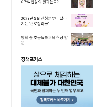
6.7% 인상의 결과는요?
2027년 9월 신청분부터 달라
지는 '근로장려금'
방학 중 초등돌봄교육 현장 방
문
정책포커스