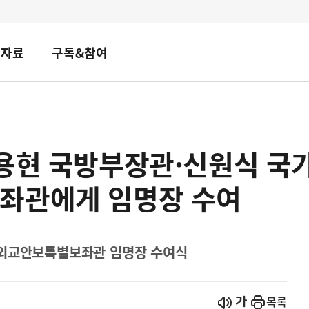
책자료
구독&참여
김용현 국방부장관·신원식 국
좌관에게 임명장 수여
 외교안보특별보좌관 임명장 수여식
시작
열기
목록