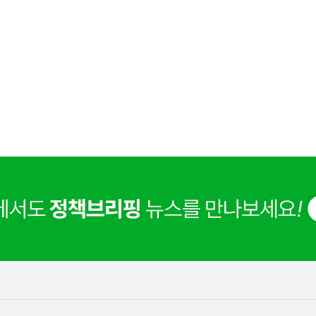
사
신매매방지법 걸린 '우즈벡 인력 송출'...성평등부,노동·
실
은
이
렇
습
니
다