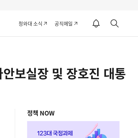
알
청와대 소식
공직메일
림
상
ON
세
검
색
가안보실장 및 장호진 대통
정책 NOW