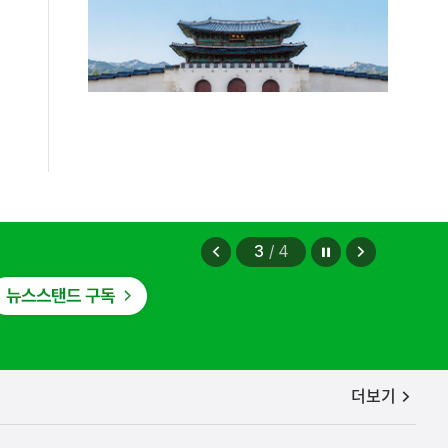
법무부에 개선 요청" 관련
2026.08.08
정지
이
다
3
/
4
전
음
보
보
기
기
공지사항
더보기