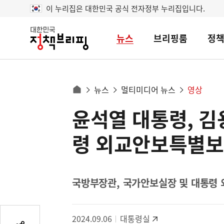
이 누리집은 대한민국 공식 전자정부 누리집입니다.
뉴스
브리핑룸
정
대
한
민
국
정
사
뉴스
멀티미디어 뉴스
영상
책
홈
브
이
으
윤석열 대통령, 
콘
리
트
로
핑
텐
이
령 외교안보특별보
츠
동
영
경
역
로
국방부장관, 국가안보실장 및 대통령
2024.09.06
대통령실