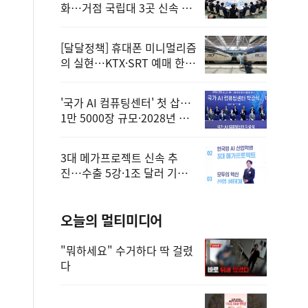
화…거점 국립대 3곳 신속 선
정
[달달정책] 휴대폰 미니멀리즘
의 실현…KTX·SRT 예매 한
번에 끝!
'국가 AI 컴퓨팅센터' 첫 삽…
1만 5000장 규모·2028년 완
공
3대 메가프로젝트 신속 추
진…수출 5강·1조 달러 기반
구축
오늘의 멀티미디어
"뭐하세요" 수거하다 딱 걸렸
다