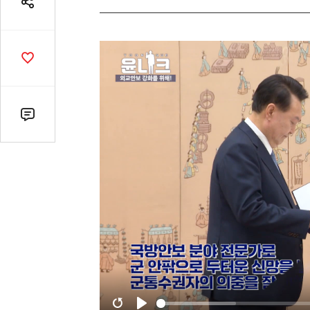
공
유
열
기
공
감
수
댓
글
수
(클
릭
시
댓
글
로
이
동)