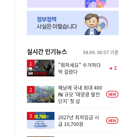
실시간 인기뉴스
08.09. 00:57 기준
"뭐하세요" 수거하다
2
딱 걸렸다
단
계
상
해남에 국내 최대 400
승
㎿ 규모 '태양광 발전
NEW
단지' 첫 삽
2027년 최저임금 시
NEW
급 10,700원