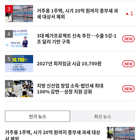
상
승
거주용 1주택, 시가 20억 원까지 종부세 과
1
세 대상서 제외
단
계
상
승
3대 메가프로젝트 신속 추진…수출 5강·1
NEW
조 달러 기반 구축
2027년 최저임금 시급 10,700원
NEW
지방 신산업 창업 소득·법인세 최대
NEW
100% 감면…성장 지원 강화
인
인기 뉴스
최신 뉴스
기,
인
기
최
거주용 1주택, 시가 20억 원까지 종부세 과세 대상
뉴
서 제외