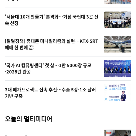
신,
스
오
'서울대 10개 만들기' 본격화…거점 국립대 3곳 신
늘
속 선정
의
영
[달달정책] 휴대폰 미니멀리즘의 실현…KTX·SRT
상
예매 한 번에 끝!
,
오
'국가 AI 컴퓨팅센터' 첫 삽…1만 5000장 규모
·2028년 완공
늘
의
3대 메가프로젝트 신속 추진…수출 5강·1조 달러
사
기반 구축
진
오늘의 멀티미디어