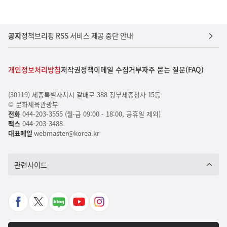
공지
정책브리핑 RSS 서비스 제공 중단 안내
개인정보처리방침
저작권정책
이메일 수집거부
자주 묻는 질문(FAQ)
(30119) 세종특별자치시 갈매로 388 정부세종청사 15동
© 문화체육관광부
전화
044-203-3555 (월-금 09:00 - 18:00, 공휴일 제외)
팩스
044-203-3488
대표메일
webmaster@korea.kr
관련사이트
페
X
네
유
인
이
바
이
튜
스