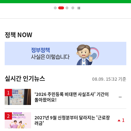
배
너
영
정
역
책
정책 NOW
NOW,
MY
맞
춤
뉴
실시간 인기뉴스
08.09. 15:32 기준
스
'2026 주민등록 비대면 사실조사' 기간이
순
돌아왔어요!
위
동
일
2027년 9월 신청분부터 달라지는 '근로장
1
려금'
단
계