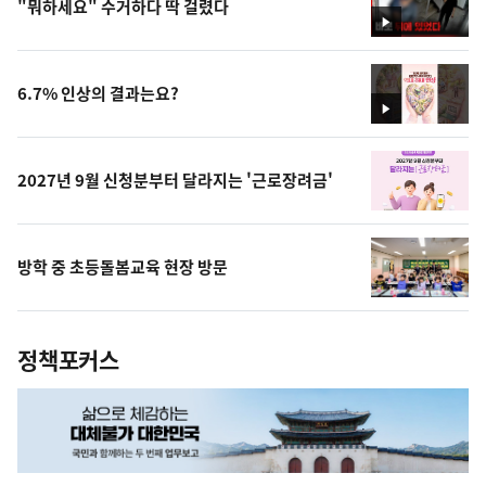
"뭐하세요" 수거하다 딱 걸렸다
영
상
6.7% 인상의 결과는요?
영
상
2027년 9월 신청분부터 달라지는 '근로장려금'
방학 중 초등돌봄교육 현장 방문
정책포커스