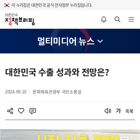
이 누리집은 대한민국 공식 전자정부 누리집입니다.
홈
알림설정 바로가기
검색 바로가기
메뉴 열기
멀티미디어 뉴스
콘
텐
대한민국 수출 성과와 전망은?
츠
영
2024.09.10
문화체육관광부 국민소통실
역
목록