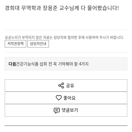
경희대 무역학과 장용준 교수님께 다 물어봤습니다!
공공누리가 부착되지 않은 자료는 담당자와 협의한 후에 사용하여 주시기 바랍니다.
저작권정책
담당자안내
이
기
다음
건강기능식품 섭취 전 꼭 기억해야 할 4가지
사
전
다
공유
열
음
기
좋아요
기
사
댓글
보기