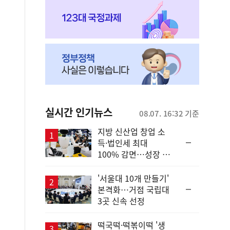
실시간 인기뉴스
08.07. 16:32 기준
지방 신산업 창업 소
순
득·법인세 최대
위
100% 감면…성장 지
동
원 강화
일
'서울대 10개 만들기'
순
본격화…거점 국립대
위
3곳 신속 선정
동
일
떡국떡·떡볶이떡 '생