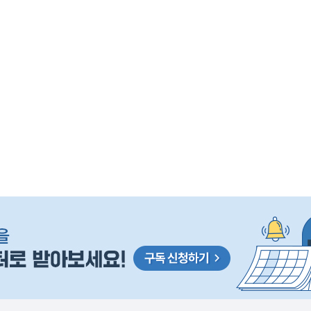
사
 거주용 1주택을 두텁게 보호하기 위한 방안을 세제개
실
은
이
렇
습
니
다