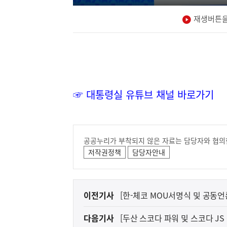
재생버튼을
☞ 대통령실 유튜브 채널 바로가기
공공누리가 부착되지 않은 자료는 담당자와 협의
저작권정책
담당자안내
이
이전기사
[한-체코 MOU서명식 및 공동
전
겨내겠습니다
다음기사
[두산 스코다 파워 및 스코다 JS
다