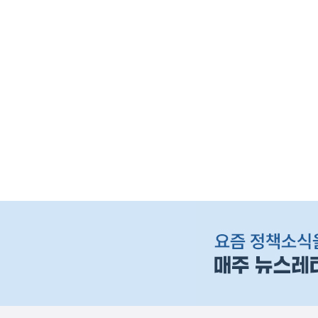
(보도설명) 정부는
재정경제부
하
단
배
너
영
역