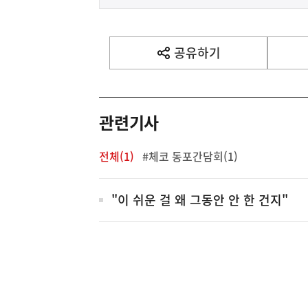
걸음
음
기
사
공유하기
열
기
영
역
관련기사
전체(1)
#체코 동포간담회(1)
전
"이 쉬운 걸 왜 그동안 안 한 건지"
체