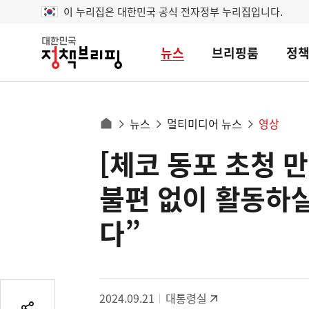
이 누리집은 대한민국 공식 전자정부 누리집입니다.
뉴스
브리핑룸
정
대
한
민
국
정
사
뉴스
멀티미디어 뉴스
영상
책
홈
브
이
으
[체코 동포 초청 
콘
리
트
로
핑
텐
이
불편 없이 활동하
츠
동
영
다”
경
역
로
2024.09.21
대통령실