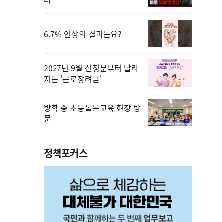
6.7% 인상의 결과는요?
2027년 9월 신청분부터 달라
지는 '근로장려금'
방학 중 초등돌봄교육 현장 방
문
정책포커스