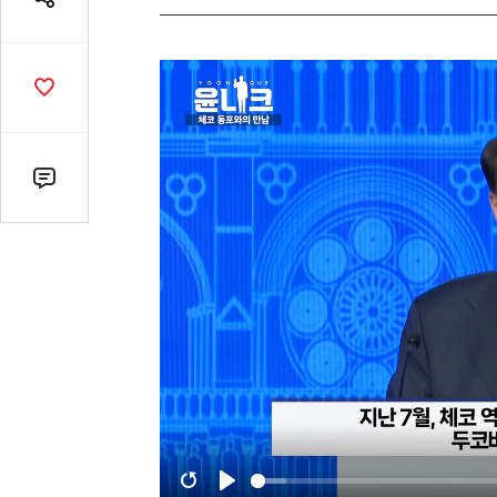
공
유
열
기
공
감
수
댓
글
수
(클
릭
시
댓
글
로
이
동)