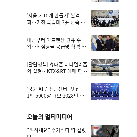
'서울대 10개 만들기' 본격
화…거점 국립대 3곳 신속 선
정
내년부터 아르헨산 원유 수
입…핵심광물 공급망 협력 체
계 마련
[달달정책] 휴대폰 미니멀리즘
의 실현…KTX·SRT 예매 한
번에 끝!
'국가 AI 컴퓨팅센터' 첫 삽…
1만 5000장 규모·2028년 완
공
오늘의 멀티미디어
"뭐하세요" 수거하다 딱 걸렸
다