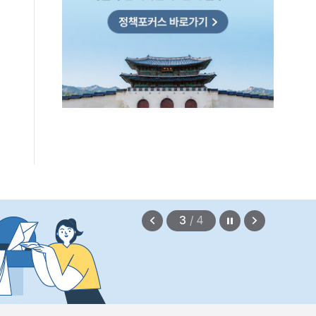
편안에 담았습니다.
2026.08.07
정지
이
다
3
/
4
전
음
보
보
기
기