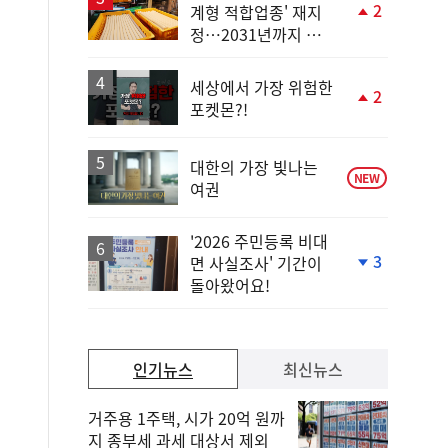
2
계형 적합업종' 재지
단
정…2031년까지 보
계
호
상
승
세상에서 가장 위험한
2
포켓몬?!
단
계
상
승
대한의 가장 빛나는
NEW
여권
'2026 주민등록 비대
3
면 사실조사' 기간이
단
돌아왔어요!
계
하
락
인기뉴스
최신뉴스
거주용 1주택, 시가 20억 원까
지 종부세 과세 대상서 제외