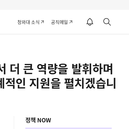
알
청와대 소식
공직메일
림
상
ON
세
검
색
서 더 큰 역량을 발휘하며
체계적인 지원을 펼치겠습니
정책 NOW