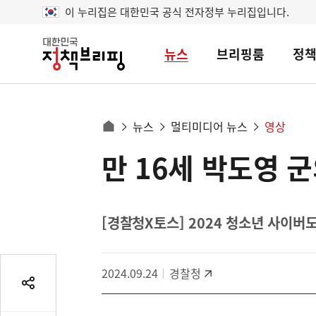
이 누리집은 대한민국 공식 전자정부 누리집입니다.
뉴스
브리핑룸
정
대
한
민
국
정
사
뉴스
멀티미디어 뉴스
영상
책
홈
브
이
으
만 16세 박도영 
콘
리
트
로
핑
텐
이
츠
동
영
[경찰청X토스] 2024 청소년 사이버
경
역
로
2024.09.24
경찰청
공
유