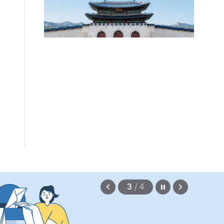
보상금을 신속하게 지급하겠습니다.
정지
이
다
3
/
4
전
음
보
보
기
기