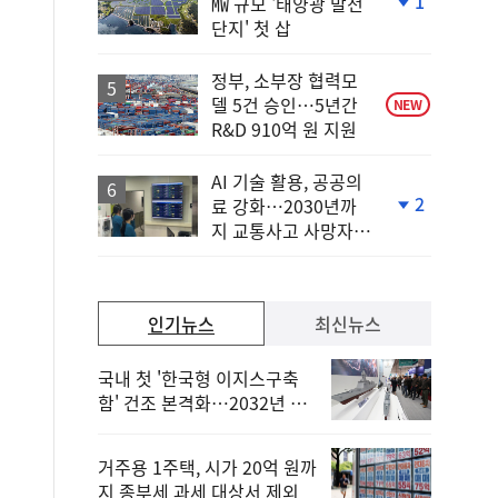
1
㎿ 규모 '태양광 발전
단
단지' 첫 삽
계
하
락
정부, 소부장 협력모
델 5건 승인…5년간
NEW
R&D 910억 원 지원
AI 기술 활용, 공공의
2
료 강화…2030년까
단
지 교통사고 사망자
계
30%↓
하
락
인기뉴스
최신뉴스
국내 첫 '한국형 이지스구축
함' 건조 본격화…2032년 해
군 인도
거주용 1주택, 시가 20억 원까
지 종부세 과세 대상서 제외