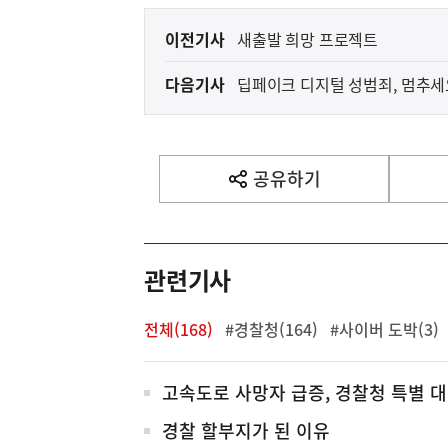
이
이전기사
새출발 희망 프로젝트
전
다음기사
딥페이크 디지털 성범죄, 멈추세
다
음
기
사
공유하기
열
기
영
역
관련기사
전체(168)
#경찰청(164)
#사이버 도박(3)
전
고속도로 사망자 급증, 경찰청 특별 
체
경찰 할부지가 된 이유