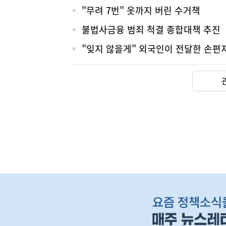
"무려 7번" 옷까지 버린 수거책
불법사금융 범죄 척결 종합대책 추진
"잊지 않을게" 외국인이 전달한 손편
아프리카돼지열병(AS
농림축산식품부
하
단
배
너