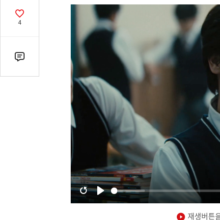
열
기
공
4
감
수
댓
글
수
(클
릭
시
댓
글
로
이
동)
재생버튼을