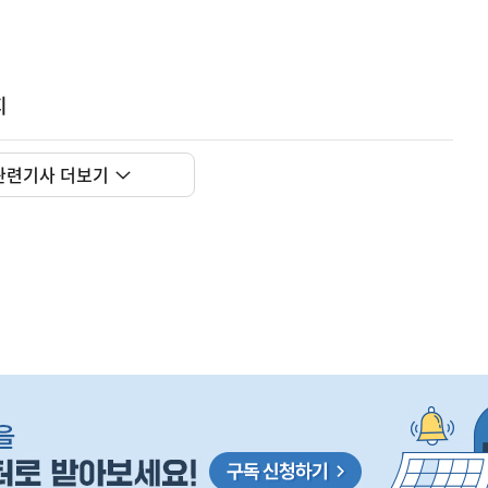
지
관련기사 더보기
사
F) 가축 처분 농가의 경영 안정화를 위해 가축 처분 
실
은
2026.08.06
이
렇
습
니
다