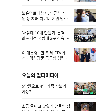
보훈의료대상자, 인근 병·의
원 등 치매 치료비 지원 받을
수 있어
'서울대 10개 만들기' 본격
화…거점 국립대 3곳 신속 선
정
이 대통령 "한-칠레 FTA 개
선…핵심광물 공급망 협력 더
욱 강화"
오늘의 멀티미디어
5만원으로 4인 가족 장보기
가능?
소금 줄이고 맛있게 만들면 상