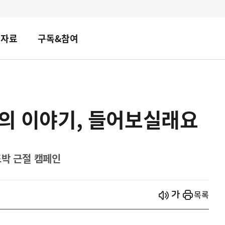
책자료
구독&참여
군의 이야기, 들어보실래요
도박 근절 캠페인
시작
열기
목록