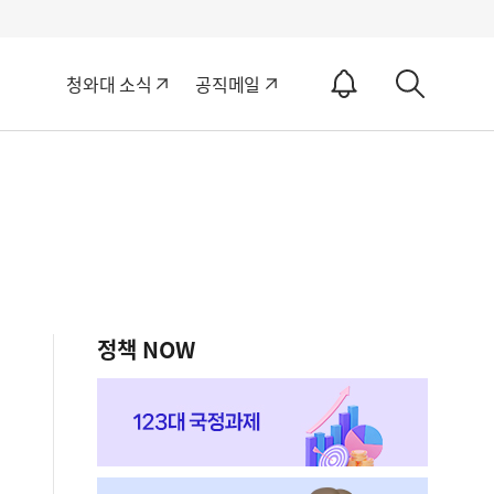
알
청와대 소식
공직메일
림
상
ON
세
검
색
정책 NOW