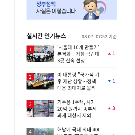
실시간 인기뉴스
08.07. 07:52 기준
'서울대 10개 만들기'
1
본격화…거점 국립대
단
3곳 신속 선정
계
상
승
이 대통령 "국가적 기
1
후 재난 상황…정책
단
대응 최대치로 올려
계
야"
하
락
거주용 1주택, 시가
3
20억 원까지 종부세
단
과세 대상서 제외
계
상
승
해남에 국내 최대 400