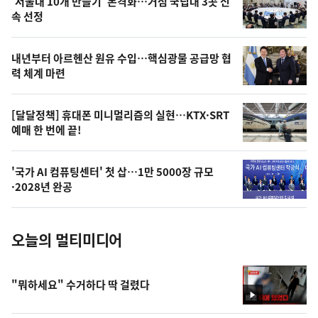
'서울대 10개 만들기' 본격화…거점 국립대 3곳 신
늘
속 선정
의
영
내년부터 아르헨산 원유 수입…핵심광물 공급망 협
상
력 체계 마련
,
오
[달달정책] 휴대폰 미니멀리즘의 실현…KTX·SRT
예매 한 번에 끝!
늘
의
'국가 AI 컴퓨팅센터' 첫 삽…1만 5000장 규모
사
·2028년 완공
진
오늘의 멀티미디어
"뭐하세요" 수거하다 딱 걸렸다
영
상