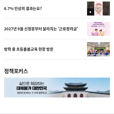
6.7% 인상의 결과는요?
영
상
2027년 9월 신청분부터 달라지는 '근로장려금'
방학 중 초등돌봄교육 현장 방문
정책포커스