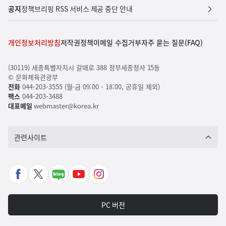
공지
정책브리핑 RSS 서비스 제공 중단 안내
개인정보처리방침
저작권정책
이메일 수집거부
자주 묻는 질문(FAQ)
(30119) 세종특별자치시 갈매로 388 정부세종청사 15동
© 문화체육관광부
전화
044-203-3555 (월-금 09:00 - 18:00, 공휴일 제외)
팩스
044-203-3488
대표메일
webmaster@korea.kr
관련사이트
페
X
네
유
인
이
바
이
튜
스
스
로
버
브
타
PC 버전
북
가
포
바
그
바
기
스
로
램