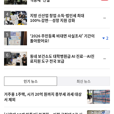
지방 신산업 창업 소득·법인세 최대
순
100% 감면…성장 지원 강화
위
동
일
'2026 주민등록 비대면 사실조사' 기간이
2
돌아왔어요!
단
계
하
락
동네 보건소도 대학병원급 AI 진료…AI진
순
료지원 도구 전국 보급
위
동
일
인
인기 뉴스
최신 뉴스
기,
인
기
최
거주용 1주택, 시가 20억 원까지 종부세 과세 대상
뉴
서 제외
신,
스
오