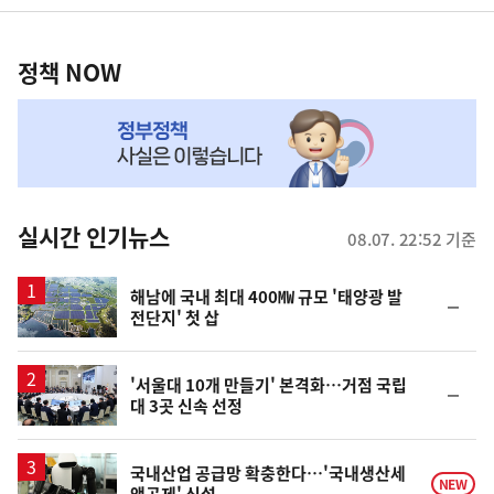
영
정
역
책
정책 NOW
NOW,
MY
맞
춤
뉴
실시간 인기뉴스
08.07. 22:52 기준
스
해남에 국내 최대 400㎿ 규모 '태양광 발
순
전단지' 첫 삽
위
동
일
'서울대 10개 만들기' 본격화…거점 국립
순
대 3곳 신속 선정
위
동
일
국내산업 공급망 확충한다…'국내생산세
NEW
액공제' 신설