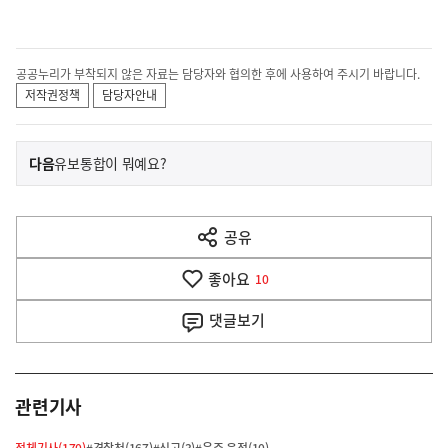
공공누리가 부착되지 않은 자료는 담당자와 협의한 후에 사용하여 주시기 바랍니다.
저작권정책
담당자안내
이
기
다음
유보통합이 뭐예요?
사
전
다
공유
열
음
기
좋아요
기
10
사
댓글
보기
관련기사