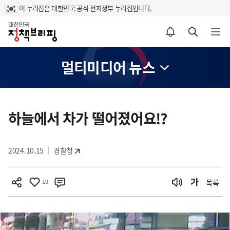
이 누리집은 대한민국 공식 전자정부 누리집입니다.
홈
알림설정 바로가기
검색 바로가기
메뉴 열기
멀티미디어 뉴스
콘
텐
하늘에서 차가 떨어졌어요!?
츠
영
2024.10.15
경찰청
역
10
목록