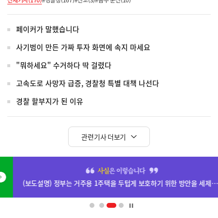
전체기사(170)
#경찰청(167)
#신고(3)
#음주 운전(10)
페이커가 말했습니다
사기범이 만든 가짜 투자 화면에 속지 마세요
"뭐하세요" 수거하다 딱 걸렸다
고속도로 사망자 급증, 경찰청 특별 대책 나선다
경찰 할부지가 된 이유
관련기사 더보기
히
단
(보도설명) 정부는 거주용 1주택을 두텁게 보호하기 위한 방안을 세제개편안에 담았습니다.
배
너