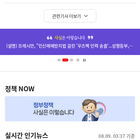
관련기사 더보기
히
단
(설명) 프레시안, "인신매매방지법 걸린 '우즈벡 인력 송출'...성평등부,노동·법무부에 개선 요청" 관련
배
너
영
정
역
책
정책 NOW
NOW,
MY
맞
춤
뉴
실시간 인기뉴스
08.09. 03:37 기준