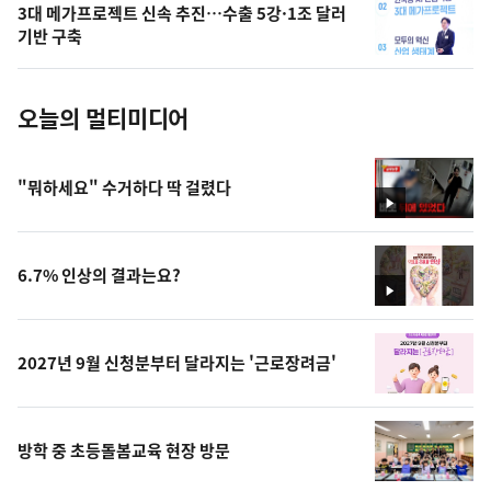
3대 메가프로젝트 신속 추진…수출 5강·1조 달러
사
기반 구축
진
오늘의 멀티미디어
"뭐하세요" 수거하다 딱 걸렸다
영
상
6.7% 인상의 결과는요?
영
상
2027년 9월 신청분부터 달라지는 '근로장려금'
방학 중 초등돌봄교육 현장 방문