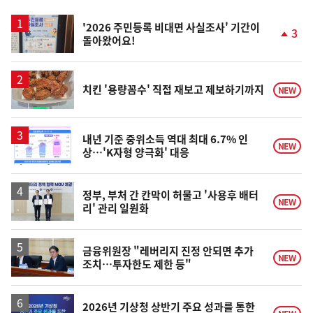
스
'2026 주민등록 비대면 사실조사' 기간이
3
돌아왔어요!
단
계
상
승
치킨 '용량꼼수' 직접 재보고 제보하기까지
NEW
내년 기준 중위소득 역대 최대 6.7% 인
NEW
상…'K자형 양극화' 대응
정부, 부처 간 칸막이 허물고 '사용후 배터
NEW
리' 관리 일원화
금융위원장 "레버리지 진정 안되면 추가
NEW
조치…투자한도 제한 등"
2026년 기상청 상반기 주요 성과를 통한