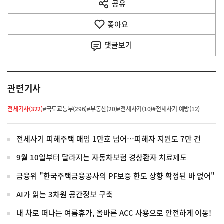
공유
열
음
기
좋아요
기
사
댓글
보기
관련기사
전체기사(322)
#국토교통부(296)
#부동산(20)
#전세사기(10)
#전세사기 예방(12)
전세사기 피해주택 매입 1만호 넘어…피해자 지원도 7만 건
9월 10일부터 달라지는 자동차보험 경상환자 치료제도
금융위 "한국주택금융공사의 PF보증 한도 상향 확정된 바 없어"
AI가 읽는 3차원 공간정보 구축
내 차로 떠나는 여름휴가, 올바른 ACC 사용으로 안전하게 이동!