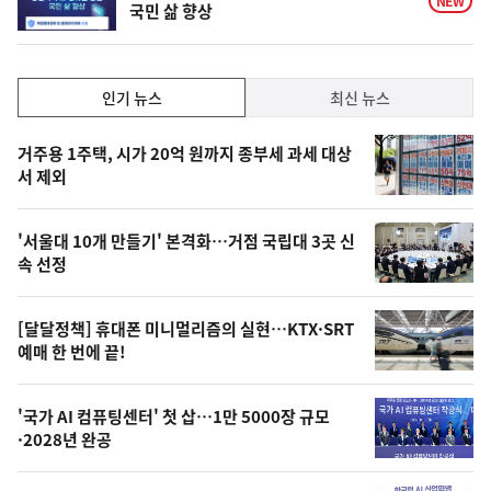
NEW
국민 삶 향상
인
인기 뉴스
최신 뉴스
기,
인
기
최
거주용 1주택, 시가 20억 원까지 종부세 과세 대상
뉴
서 제외
신,
스
오
'서울대 10개 만들기' 본격화…거점 국립대 3곳 신
늘
속 선정
의
영
[달달정책] 휴대폰 미니멀리즘의 실현…KTX·SRT
상
예매 한 번에 끝!
,
오
'국가 AI 컴퓨팅센터' 첫 삽…1만 5000장 규모
·2028년 완공
늘
의