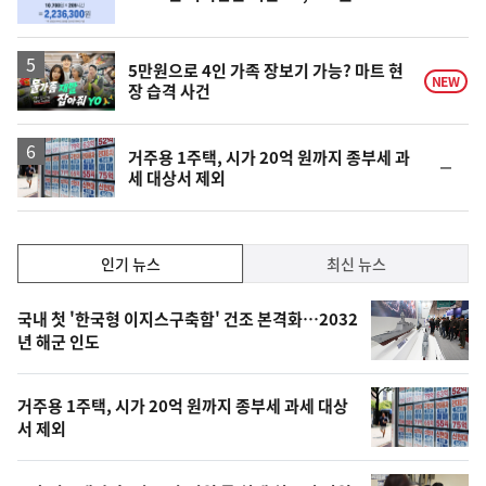
위
동
일
영
5만원으로 4인 가족 장보기 가능? 마트 현
NEW
장 습격 사건
상
거주용 1주택, 시가 20억 원까지 종부세 과
순
세 대상서 제외
위
동
일
인
인기 뉴스
최신 뉴스
기,
인
기
최
국내 첫 '한국형 이지스구축함' 건조 본격화…2032
뉴
년 해군 인도
신,
스
오
거주용 1주택, 시가 20억 원까지 종부세 과세 대상
늘
서 제외
의