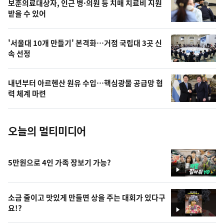
영
보훈의료대상자, 인근 병·의원 등 치매 치료비 지원
상
받을 수 있어
,
오
'서울대 10개 만들기' 본격화…거점 국립대 3곳 신
속 선정
늘
의
내년부터 아르헨산 원유 수입…핵심광물 공급망 협
사
력 체계 마련
진
오늘의 멀티미디어
5만원으로 4인 가족 장보기 가능?
영
상
소금 줄이고 맛있게 만들면 상을 주는 대회가 있다구
요!?
영