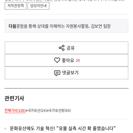
저작권정책
담당자안내
이
기
다음
경험을 통해 상대를 이해하는 자원봉사활동, 김보연 팀장
사
전
다
공유
열
음
기
좋아요
기
20
사
댓글
보기
관련기사
전체기사(105)
#국가유산(19)
#국가유산청(95)
문화유산에도 기술 혁신! "유물 실측 시간 확 줄였습니다"