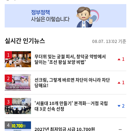
NOW,
MY
맞
춤
뉴
실시간 인기뉴스
08.07. 13:02 기준
스
무더위 잊는 궁궐 피서, 창덕궁 약방에서
1
달이는 '조선 왕실 보양 비법'
단
계
상
승
영
선크림, 그렇게 바르면 차단이 아니라 차단
1
당해요!
상
단
계
상
승
'서울대 10개 만들기' 본격화…거점 국립
2
대 3곳 신속 선정
단
계
하
락
순
2027년 최저임금 시급 10,700원