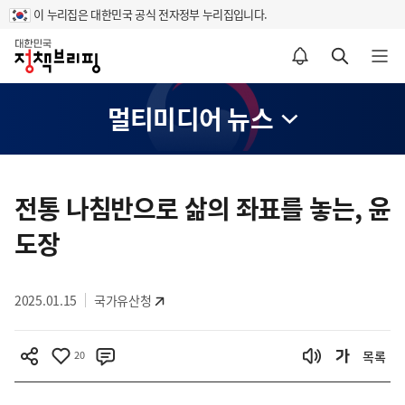
이 누리집은 대한민국 공식 전자정부 누리집입니다.
홈
알림설정 바로가기
검색 바로가기
메뉴 열기
멀티미디어 뉴스
콘
텐
전통 나침반으로 삶의 좌표를 놓는, 윤
츠
도장
영
역
2025.01.15
국가유산청
20
목록