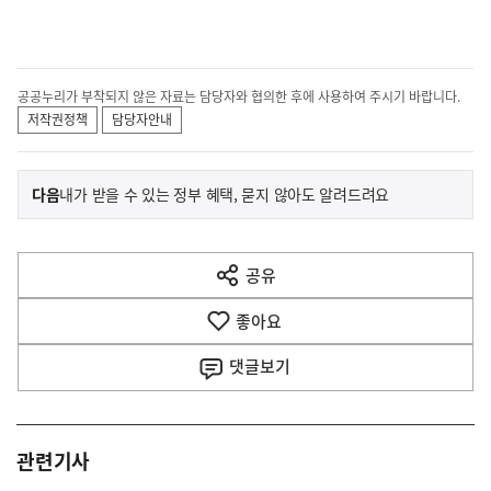
공공누리가 부착되지 않은 자료는 담당자와 협의한 후에 사용하여 주시기 바랍니다.
저작권정책
담당자안내
이
기
다음
내가 받을 수 있는 정부 혜택, 묻지 않아도 알려드려요
사
전
다
공유
열
음
기
좋아요
기
사
댓글
보기
관련기사