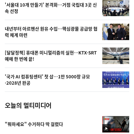
오
'서울대 10개 만들기' 본격화…거점 국립대 3곳 신
늘
속 선정
의
영
내년부터 아르헨산 원유 수입…핵심광물 공급망 협
상
력 체계 마련
,
오
[달달정책] 휴대폰 미니멀리즘의 실현…KTX·SRT
예매 한 번에 끝!
늘
의
'국가 AI 컴퓨팅센터' 첫 삽…1만 5000장 규모
사
·2028년 완공
진
오늘의 멀티미디어
"뭐하세요" 수거하다 딱 걸렸다
영