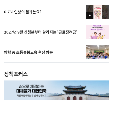
상
6.7% 인상의 결과는요?
영
상
2027년 9월 신청분부터 달라지는 '근로장려금'
방학 중 초등돌봄교육 현장 방문
정책포커스