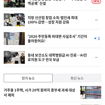
NEW
액공제' 신설
지방 신산업 창업 소득·법인세 최대
순
100% 감면…성장 지원 강화
위
동
일
'2026 주민등록 비대면 사실조사' 기간이
2
돌아왔어요!
단
계
하
락
동네 보건소도 대학병원급 AI 진료…AI진
순
료지원 도구 전국 보급
위
동
일
인
인기 뉴스
최신 뉴스
기,
인
기
최
거주용 1주택, 시가 20억 원까지 종부세 과세 대상
뉴
서 제외
신,
스