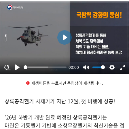
재생버튼을 누르시면 동영상이 재생됩니다.
상륙공격헬기 시제기가 지난 12월, 첫 비행에 성공!
'26년 하반기 개발 완료 예정인 상륙공격헬기는
마린온 기동헬기 기반에 소형무장헬기의 최신기술을 접