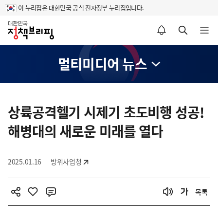
이 누리집은 대한민국 공식 전자정부 누리집입니다.
홈
알림설정 바로가기
검색 바로가기
메뉴 열기
멀티미디어 뉴스
콘
텐
상륙공격헬기 시제기 초도비행 성공!
츠
해병대의 새로운 미래를 열다
영
역
2025.01.16
방위사업청
목록