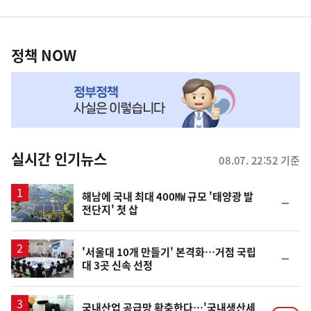
영
정
역
책
정책 NOW
NOW,
MY
맞
춤
뉴
실시간 인기뉴스
08.07. 22:52 기준
스
해남에 국내 최대 400㎿ 규모 '태양광 발
순
전단지' 첫 삽
위
동
일
'서울대 10개 만들기' 본격화…거점 국립
순
대 3곳 신속 선정
위
동
일
국내산업 공급망 확충한다…'국내생산세