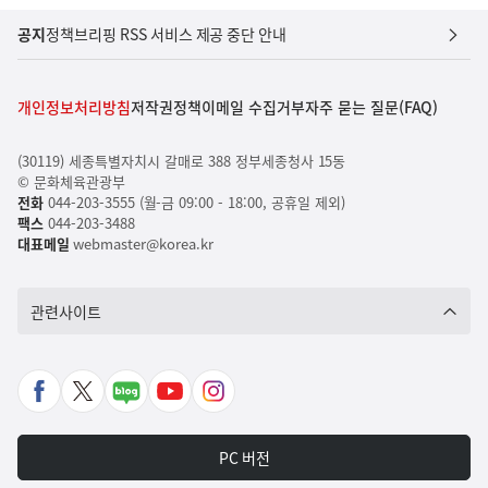
공지
정책브리핑 RSS 서비스 제공 중단 안내
개인정보처리방침
저작권정책
이메일 수집거부
자주 묻는 질문(FAQ)
(30119) 세종특별자치시 갈매로 388 정부세종청사 15동
© 문화체육관광부
전화
044-203-3555 (월-금 09:00 - 18:00, 공휴일 제외)
팩스
044-203-3488
대표메일
webmaster@korea.kr
관련사이트
페
X
네
유
인
이
바
이
튜
스
스
로
버
브
타
PC 버전
북
가
포
바
그