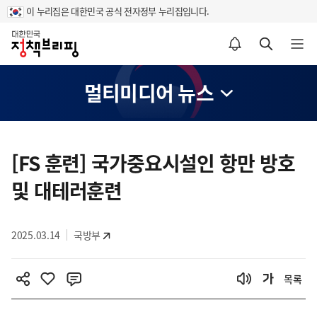
이 누리집은 대한민국 공식 전자정부 누리집입니다.
홈
알림설정 바로가기
검색 바로가기
메뉴 열기
멀티미디어 뉴스
콘
텐
[FS 훈련] 국가중요시설인 항만 방호
츠
및 대테러훈련
영
역
2025.03.14
국방부
목록