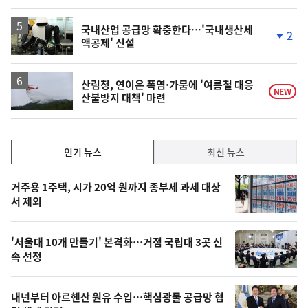
국내산업 공급망 확충한다…'국내생산세
2
액공제' 신설
단
계
하
락
산림청, 연이은 폭염·가뭄에 '여름철 대응
NEW
산불방지 대책' 마련
인
인기 뉴스
최신 뉴스
기,
인
기
최
거주용 1주택, 시가 20억 원까지 종부세 과세 대상
뉴
서 제외
신,
스
오
'서울대 10개 만들기' 본격화…거점 국립대 3곳 신
늘
속 선정
의
영
내년부터 아르헨산 원유 수입…핵심광물 공급망 협