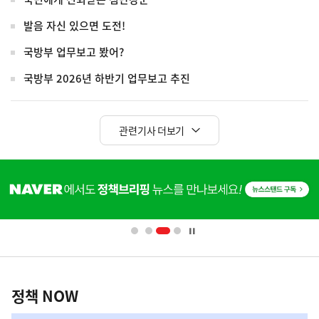
발음 자신 있으면 도전!
국방부 업무보고 봤어?
국방부 2026년 하반기 업무보고 추진
관련기사 더보기
히
단
배
너
영
정
역
책
정책 NOW
NOW,