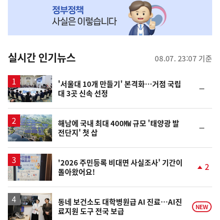
MY
맞
춤
뉴
실시간 인기뉴스
08.07. 23:07 기준
스
'서울대 10개 만들기' 본격화…거점 국립
순
대 3곳 신속 선정
위
동
일
해남에 국내 최대 400㎿ 규모 '태양광 발
순
전단지' 첫 삽
위
동
일
'2026 주민등록 비대면 사실조사' 기간이
2
돌아왔어요!
단
계
상
승
동네 보건소도 대학병원급 AI 진료…AI진
NEW
료지원 도구 전국 보급