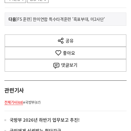
이
기
다음
[FS 훈련] 한미연합 특수타격훈련 '흑표부대, 미2사단'
사
전
다
공유
열
음
기
좋아요
기
사
댓글
보기
관련기사
전체기사(68)
#국방부(67)
국방부 2026년 하반기 업무보고 추진!
국민에게 신뢰받는 첨단강군