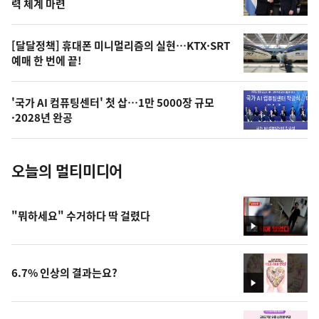
상
력 체계 마련
,
오
[달달정책] 휴대폰 미니멀리즘의 실현…KTX·SRT
예매 한 번에 끝!
늘
의
'국가 AI 컴퓨팅센터' 첫 삽…1만 5000장 규모
사
·2028년 완공
진
오늘의 멀티미디어
"뭐하세요" 수거하다 딱 걸렸다
영
상
6.7% 인상의 결과는요?
영
상