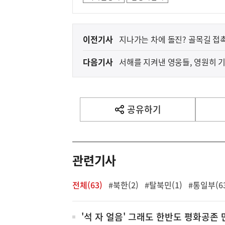
이
이전기사
지나가는 차에 돌진? 골목길 접
전
다음기사
서해를 지켜낸 영웅들, 영원히 
다
음
기
사
공유하기
열
기
영
역
관련기사
전체(63)
#북한(2)
#탈북민(1)
#통일부(6
전
'석 자 얼음' 그래도 한반도 평화공존