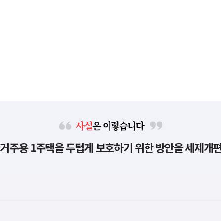
사
 거주용 1주택을 두텁게 보호하기 위한 방안을 세제개
실
은
이
렇
습
니
다