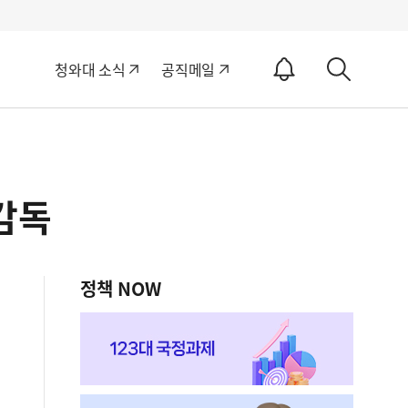
알
청와대 소식
공직메일
림
상
ON
세
검
색
감독
정책 NOW