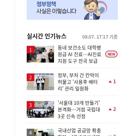
실시간 인기뉴스
08.07. 17:17 기준
동네 보건소도 대학병
원급 AI 진료…AI진료
NEW
지원 도구 전국 보급
정부, 부처 간 칸막이
1
허물고 '사용후 배터
단
리' 관리 일원화
계
상
승
'서울대 10개 만들기'
2
본격화…거점 국립대
단
3곳 신속 선정
계
상
승
국내산업 공급망 확충