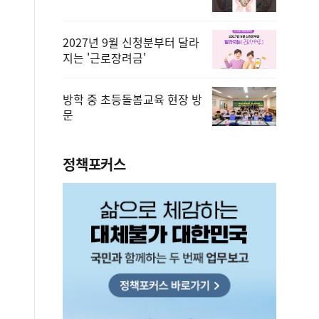
2027년 9월 신청분부터 달라
지는 '근로장려금'
방학 중 초등돌봄교육 현장 방
문
정책포커스