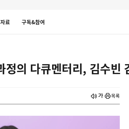
책자료
구독&참여
과정의 다큐멘터리, 김수빈 
시작
열기
목록