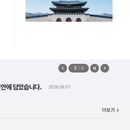
정지
이
다
3
/
4
전
음
보
보
편안에 담았습니다.
2026.08.07
기
기
공지사항
더보기