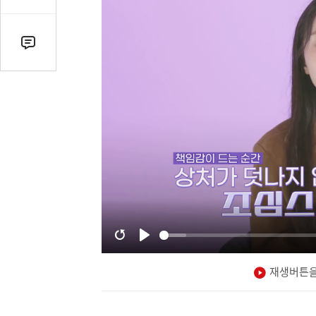
감
수
댓
글
수
(클
릭
시
댓
글
로
이
동)
재생버튼을