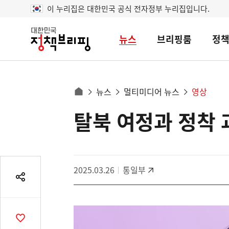
이 누리집은 대한민국 공식 전자정부 누리집입니다.
뉴스
브리핑룸
정
대
한
민
국
정
사
뉴스
멀티미디어 뉴스
영상
책
홈
브
이
으
탈북 여정과 정착 
콘
리
트
로
핑
텐
이
츠
동
영
경
2025.03.26
통일부
역
로
공
유
열
기
공