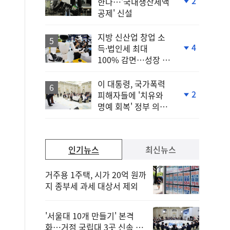
2
한다…'국내생산세액
단
공제' 신설
계
하
락
지방 신산업 창업 소
4
득·법인세 최대
단
100% 감면…성장 지
계
원 강화
하
락
이 대통령, 국가폭력
2
피해자들에 '치유와
단
명예 회복' 정부 의지
계
전달
하
락
인기뉴스
최신뉴스
거주용 1주택, 시가 20억 원까
지 종부세 과세 대상서 제외
'서울대 10개 만들기' 본격
화…거점 국립대 3곳 신속 선