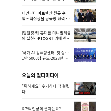
정
내년부터 아르헨산 원유 수
입…핵심광물 공급망 협력 체
계 마련
[달달정책] 휴대폰 미니멀리즘
의 실현…KTX·SRT 예매 한
번에 끝!
'국가 AI 컴퓨팅센터' 첫 삽…
1만 5000장 규모·2028년 완
공
오늘의 멀티미디어
"뭐하세요" 수거하다 딱 걸렸
다
6.7% 인상의 결과는요?