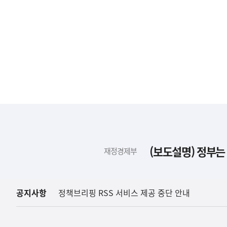
하
단
배
(보도설명) 정부는
재정경제부
너
영
역
공지사항
정책브리핑 RSS 서비스 제공 중단 안내