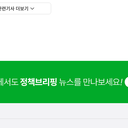
 거주용 1주택을 두텁게 보호하기 위한 방안을 세제개
실
관련기사 더보기
은
이
렇
습
니
다