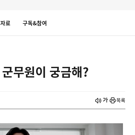
책자료
구독&참여
, 군무원이 궁금해?
시작
열기
목록