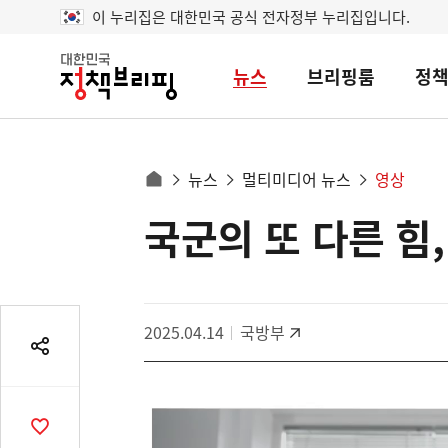
이 누리집은 대한민국 공식 전자정부 누리집입니다.
뉴스
브리핑룸
정
대
한
민
국
정
사
뉴스
멀티미디어 뉴스
영상
책
홈
브
이
으
국군의 또 다른 힘
콘
리
트
로
핑
텐
이
츠
동
영
경
2025.04.14
국방부
역
로
공
유
열
기
공