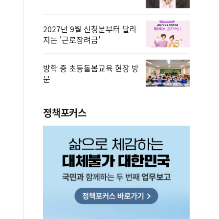
2027년 9월 신청분부터 달라
지는 '근로장려금'
방학 중 초등돌봄교육 현장 방
문
정책포커스