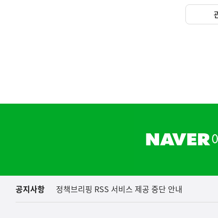
(보도설명) 정부는
재정경제부
하
단
배
너
영
역
공지사항
정책브리핑 RSS 서비스 제공 중단 안내