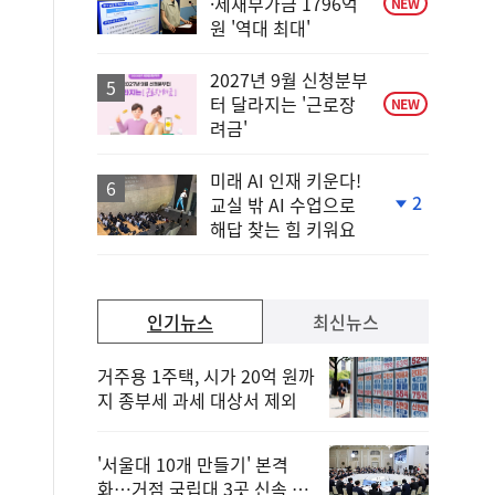
·제재부가금 1796억
NEW
원 '역대 최대'
2027년 9월 신청분부
터 달라지는 '근로장
NEW
려금'
미래 AI 인재 키운다!
2
교실 밖 AI 수업으로
단
해답 찾는 힘 키워요
계
하
락
인기뉴스
최신뉴스
거주용 1주택, 시가 20억 원까
지 종부세 과세 대상서 제외
'서울대 10개 만들기' 본격
화…거점 국립대 3곳 신속 선