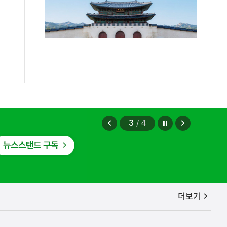
편안에 담았습니다.
2026.08.07
정지
이
다
3
/
4
전
음
보
보
기
기
공지사항
더보기