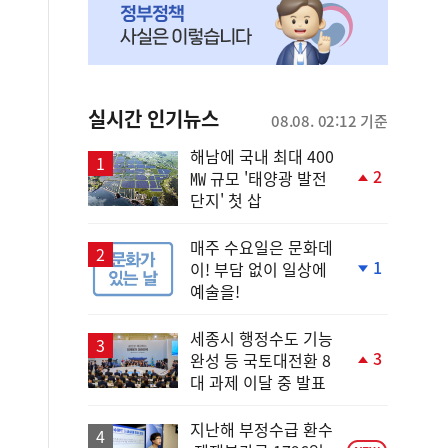
실시간 인기뉴스
08.08. 02:12 기준
해남에 국내 최대 400
2
㎿ 규모 '태양광 발전
단
단지' 첫 삽
계
상
승
매주 수요일은 문화데
1
이! 부담 없이 일상에
단
예술을!
계
하
락
세종시 행정수도 기능
3
완성 등 국토대전환 8
단
대 과제 이달 중 발표
계
상
승
지난해 부정수급 환수