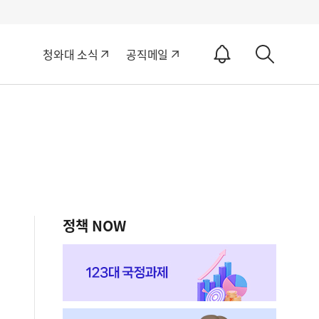
알
청와대 소식
공직메일
림
상
ON
세
검
색
정책 NOW