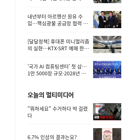
정
내년부터 아르헨산 원유 수
입…핵심광물 공급망 협력 체
계 마련
[달달정책] 휴대폰 미니멀리즘
의 실현…KTX·SRT 예매 한
번에 끝!
'국가 AI 컴퓨팅센터' 첫 삽…
1만 5000장 규모·2028년 완
공
오늘의 멀티미디어
"뭐하세요" 수거하다 딱 걸렸
다
6.7% 인상의 결과는요?