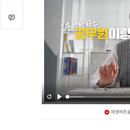
감
수
댓
글
수
(클
릭
시
댓
글
로
이
동)
재생버튼을