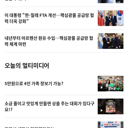
,
오
이 대통령 "한-칠레 FTA 개선…핵심광물 공급망 협
력 더욱 강화"
늘
의
내년부터 아르헨산 원유 수입…핵심광물 공급망 협
사
력 체계 마련
진
오늘의 멀티미디어
5만원으로 4인 가족 장보기 가능?
영
상
소금 줄이고 맛있게 만들면 상을 주는 대회가 있다구
요!?
영
상