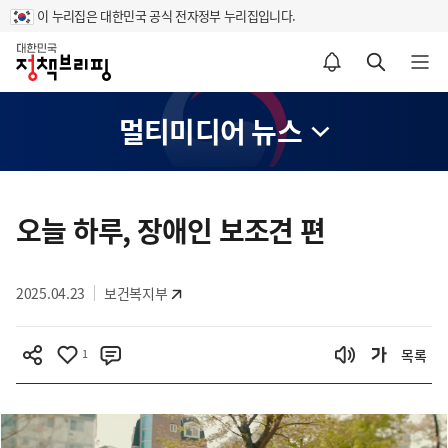
이 누리집은 대한민국 공식 전자정부 누리집입니다.
홈
알림설정 바로가기
검색 바로가기
메뉴 열기
멀티미디어 뉴스
콘
텐
오늘 하루, 장애인 보조견 편
츠
영
2025.04.23
보건복지부
역
1
목록