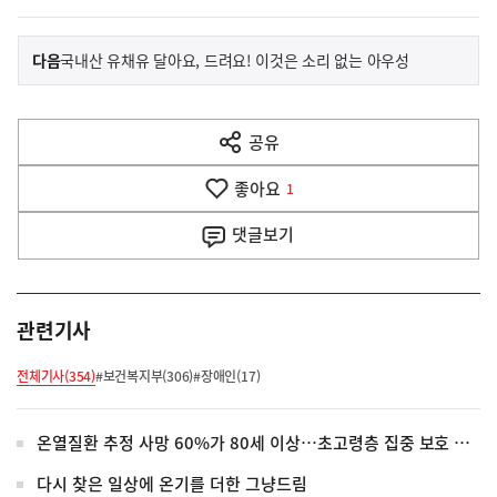
이
기
다음
국내산 유채유 달아요, 드려요! 이것은 소리 없는 아우성
사
전
다
공유
열
음
기
좋아요
기
1
사
댓글
보기
관련기사
전체기사(354)
#보건복지부(306)
#장애인(17)
온열질환 추정 사망 60%가 80세 이상…초고령층 집중 보호 강화
다시 찾은 일상에 온기를 더한 그냥드림