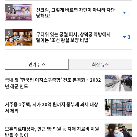
상
승
영
선크림, 그렇게 바르면 차단이 아니라 차단
1
당해요!
상
단
계
하
락
무더위 잊는 궁궐 피서, 창덕궁 약방에서
3
달이는 '조선 왕실 보양 비법'
단
계
하
락
인
인기 뉴스
최신 뉴스
기,
인
기
최
국내 첫 '한국형 이지스구축함' 건조 본격화…2032
뉴
년 해군 인도
신,
스
오
거주용 1주택, 시가 20억 원까지 종부세 과세 대상
늘
서 제외
의
영
보훈의료대상자, 인근 병·의원 등 치매 치료비 지원
상
받을 수 있어