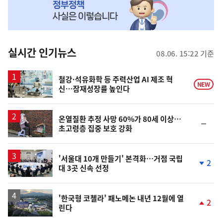
MY
맞
춤
뉴
실시간 인기뉴스
08.06. 15:22 기준
스
철강·석유화학 등 주력산업 AI 제조 혁
NEW
신…잠재성장률 높인다
온열질환 추정 사망 60%가 80세 이상…
순
초고령층 집중 보호 강화
위
동
일
'서울대 10개 만들기' 본격화…거점 국립
2
대 3곳 신속 선정
단
계
하
락
'한국형 코첼라' 패노메논 내년 12월에 열
2
린다
단
계