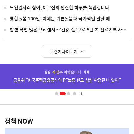
노인일자리 참여, 어르신의 안전한 하루를 책임집니다
통합돌봄 100일, 이제는 기본돌봄과 국가책임 말할 때
밤샘 작업 많은 프리랜서…'건강e음'으로 5년 치 진료기록 사실 확인
관련기사 더보기
히
단
금융위 "한국주택금융공사의 PF보증 한도 상향 확정된 바 없어"
배
너
영
정
역
책
정책 NOW
NOW,