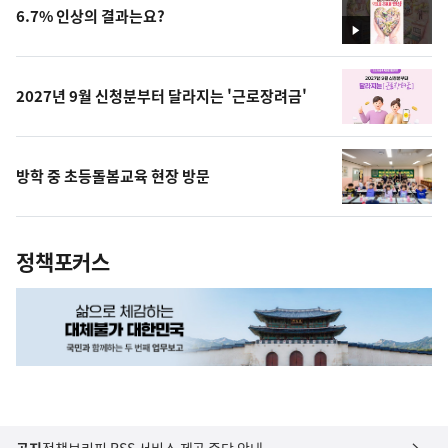
6.7% 인상의 결과는요?
영
상
2027년 9월 신청분부터 달라지는 '근로장려금'
방학 중 초등돌봄교육 현장 방문
정책포커스