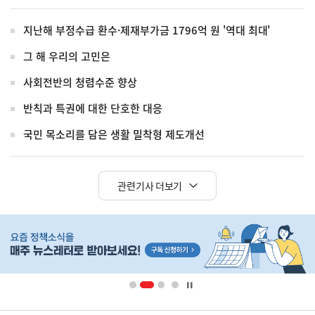
지난해 부정수급 환수·제재부가금 1796억 원 '역대 최대'
그 해 우리의 고민은
사회전반의 청렴수준 향상
반칙과 특권에 대한 단호한 대응
국민 목소리를 담은 생활 밀착형 제도개선
관련기사 더보기
히
단
배
너
영