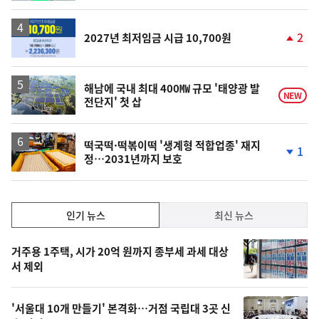
동
일
2
2027년 최저임금 시급 10,700원
단
계
상
승
해남에 국내 최대 400㎿ 규모 '태양광 발
NEW
전단지' 첫 삽
떡국떡·떡볶이떡 '생계형 적합업종' 재지
1
정…2031년까지 보호
단
계
하
락
인
인기 뉴스
최신 뉴스
기,
인
기
최
거주용 1주택, 시가 20억 원까지 종부세 과세 대상
뉴
서 제외
신,
스
오
'서울대 10개 만들기' 본격화…거점 국립대 3곳 신