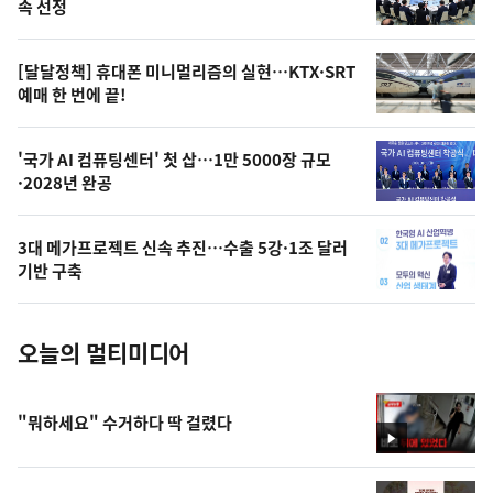
늘
속 선정
의
영
[달달정책] 휴대폰 미니멀리즘의 실현…KTX·SRT
상
예매 한 번에 끝!
,
오
'국가 AI 컴퓨팅센터' 첫 삽…1만 5000장 규모
·2028년 완공
늘
의
3대 메가프로젝트 신속 추진…수출 5강·1조 달러
사
기반 구축
진
오늘의 멀티미디어
"뭐하세요" 수거하다 딱 걸렸다
영
상