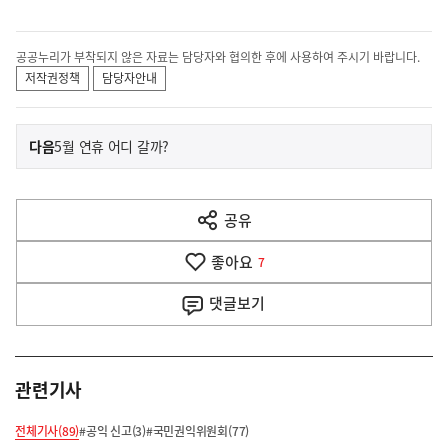
공공누리가 부착되지 않은 자료는 담당자와 협의한 후에 사용하여 주시기 바랍니다.
저작권정책
담당자안내
이
기
다음
5월 연휴 어디 갈까?
사
전
다
공유
열
음
기
좋아요
기
7
사
댓글
보기
관련기사
전체기사(89)
#공익 신고(3)
#국민권익위원회(77)