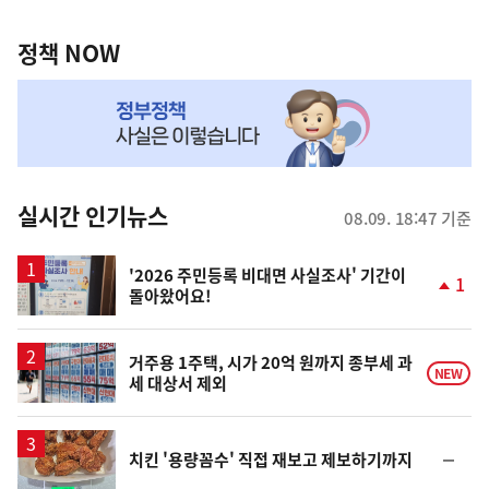
정
역
책
정책 NOW
NOW,
MY
맞
춤
뉴
실시간 인기뉴스
08.09. 18:47 기준
스
'2026 주민등록 비대면 사실조사' 기간이
1
돌아왔어요!
단
계
상
승
거주용 1주택, 시가 20억 원까지 종부세 과
NEW
세 대상서 제외
순
치킨 '용량꼼수' 직접 재보고 제보하기까지
위