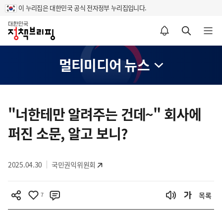
이 누리집은 대한민국 공식 전자정부 누리집입니다.
홈
알림설정 바로가기
검색 바로가기
메뉴 열기
멀티미디어 뉴스
콘
텐
"너한테만 알려주는 건데~" 회사에
츠
퍼진 소문, 알고 보니?
영
역
2025.04.30
국민권익위원회
7
목록