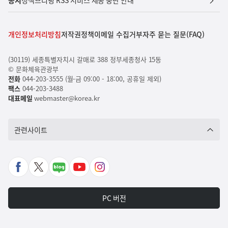
공지
정책브리핑 RSS 서비스 제공 중단 안내
개인정보처리방침
저작권정책
이메일 수집거부
자주 묻는 질문(FAQ)
(30119) 세종특별자치시 갈매로 388 정부세종청사 15동
© 문화체육관광부
전화
044-203-3555 (월-금 09:00 - 18:00, 공휴일 제외)
팩스
044-203-3488
대표메일
webmaster@korea.kr
관련사이트
페
X
네
유
인
이
바
이
튜
스
스
로
버
브
타
PC 버전
북
가
포
바
그
바
기
스
로
램
로
트
가
바